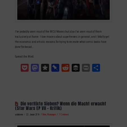
I’ve probably seen most of the MCU Movies but also I’ve seen most of them
exclusively at home. I love movies about superheroes in general, and I totally get
the economic and artistic reasons for trying to recreate what comic books have
done for decad…
Spread the Word:
Pocket
Mastodon
Diaspora
Pinboard
Reddit
Buffer
Print
Teilen
Die verflixte Sieben? Wenn die Macht erwacht
(Star Wars EP VII – Kritik)
yodahome
22. Januar 2016
Filme
,
Meinungen
1 Comment