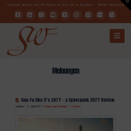
T
"Counsel woven into the fabric of real life is wisdom." - Walter Benjamin
t
W
Facebook
LinkedIn
XING
YouTube
Vimeo
Instagram
Pinterest
Flickr
RSS
Nav
Meinungen
Gun-Fu like it’s 2077 – a Cyberpunk 2077 Review
yodahome
31. Januar 2021
Computerspiele
,
Meinungen
1 Comment