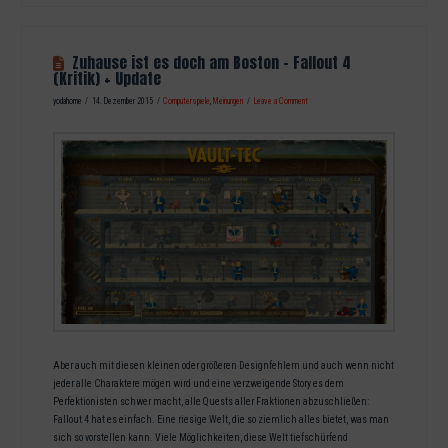
Zuhause ist es doch am Boston – Fallout 4
(Kritik) + Update
yodahome
14. Dezember 2015
Computerspiele
,
Meinungen
Leave a Comment
Aber auch mit diesen kleinen oder größeren Designfehlern und auch wenn nicht
jeder alle Charaktere mögen wird und eine verzweigende Story es dem
Perfektionisten schwer macht, alle Quests aller Fraktionen abzuschließen:
Fallout 4 hat es einfach. Eine riesige Welt, die so ziemlich alles bietet, was man
sich so vorstellen kann. Viele Möglichkeiten, diese Welt tiefschürfend