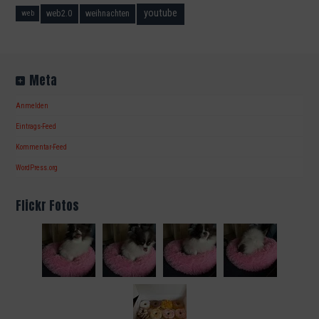
youtube
web2.0
weihnachten
web
Meta
Anmelden
Eintrags-Feed
Kommentar-Feed
WordPress.org
Flickr Fotos