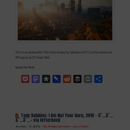
This is my review after 150+ hours of playing Cyberpunk 2077, a action-adventure
RPG game by CD Project Red.
Spread the Word:
Pocket
Mastodon
Diaspora
Pinboard
Reddit
Buffer
Print
Teilen
Tony Robbins: I Am Not Your Guru, 2016 – â˜…â˜…
â˜…â˜…- via letterboxd
Jens Holze
24. Juli 2016
Filme
,
Meinungen
,
viaLetterboxd
Leave a Comment