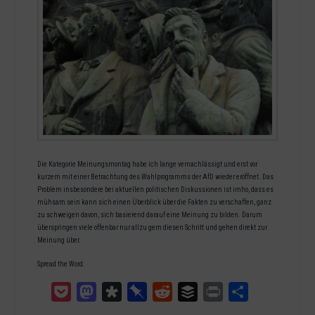
Die Kategorie Meinungsmontag habe ich lange vernachlässigt und erst vor
kurzem mit einer Betrachtung des Wahlprogramms der AfD wieder eröffnet. Das
Problem insbesondere bei aktuellen politischen Diskussionen ist imho, dass es
mühsam sein kann sich einen Überblick über die Fakten zu verschaffen, ganz
zu schweigen davon, sich basierend darauf eine Meinung zu bilden. Darum
überspringen viele offenbar nur allzu gern diesen Schritt und gehen direkt zur
Meinung über.
Spread the Word:
Pocket
Mastodon
Diaspora
Pinboard
Reddit
Buffer
Print
Teilen