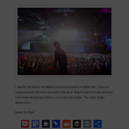
I saw the TED talk by Tony Robbins and did not know him before then. It was an
impressive talk, but it also seemed a little weird. Now I’ve seen this documentary
I find those two feelings remain, just clearer then before. The movie shows
Robbins duri…
Spread the Word:
Pocket
Mastodon
Diaspora
Pinboard
Reddit
Buffer
Print
Teilen