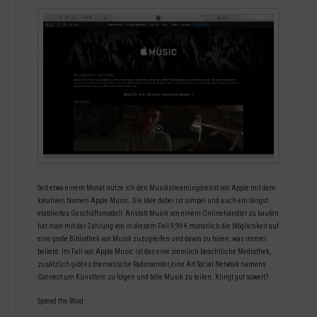
Seit etwa einem Monat nutze ich den Musikstreamingdienst von Apple mit dem
kreativen Namen Apple Music. Die Idee dabei ist simpel und auch ein längst
etabliertes Geschäftsmodell: Anstatt Musik von einem Onlinehändler zu kaufen
hat man mit der Zahlung von in diesem Fall 9,99 € monatlich die Möglichkeit auf
eine große Bibliothek von Musik zuzugreifen und davon zu hören, was immer
beliebt. Im Fall von Apple Music ist das eine ziemlich beachtliche Mediathek,
zusätzlich gibt es thematische Radiosender, eine Art Social Network namens
Connect um Künstlern zu folgen und tolle Musik zu teilen. Klingt gut soweit?
Spread the Word: