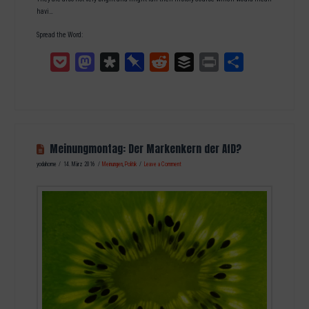
havi…
Spread the Word:
Pocket
Mastodon
Diaspora
Pinboard
Reddit
Buffer
Print
Teilen
Meinungmontag: Der Markenkern der AfD?
yodahome
14. März 2016
Meinungen
,
Politik
Leave a Comment