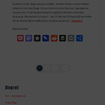
Die Nacht ist kalt. Regen prasselt zu Boden. Auf dem Rücken meines Pferdes
nähere ich mich der Klippe. Vor uns türmt sich eine Ruine auf. Irgendwo hier
muss es sein. Hinter der geschlossene Zugbrücke hört man unheilvolle
Geräusche. Wie komme ich hinein? … Am 19. Mai hat CD Projekt RED den dritten
Teil der Witcher-Reihe veröffentlicht. Die Reihe basiert auf …
Read More
Spread the Word:
Pocket
Mastodon
Diaspora
Pinboard
Reddit
Buffer
Print
Teilen
1
2
3
...
14
Blogroll
Dan – pixelspace.org
Dilbert Blog