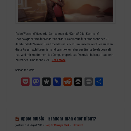
Prolog Was sind Video- oder Computerspiele? Kunst? Oder Kommerz?
Technologie? Etwas für Kinder? Oder der Eskapismus für Erwachsene des 21.
Jahrhunderts? Nur ein Trend oder das neue Medium unserer Zeit? Genau kann
diese Fragen wohl kaum jemand beantworten, aber wer diverse Spiele gespielt
hat, wird mir zustimmen, das Computerspiele das Potenzial haben, all das sein
zu können. Und mehr. Viel …
Read More
Spread the Word:
Pocket
Mastodon
Diaspora
Pinboard
Reddit
Buffer
Print
Teilen
Apple Music – Braucht man oder nicht?
yodahome
24. August 2015
Computer
,
Meinungen
,
Musik
1 Comment