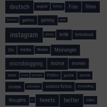
deutsch
filme
Film
fiction
english
gaming
games
freedom
google
instagram
kritik
letterboxd
iphone
Meinungen
media
life
Medien
movie
microblogging
movies
music
Politics
presse
politik
musik
philosophy
science fiction
review
storytelling
schreiben
twitter
tweets
thoughts
video
tv