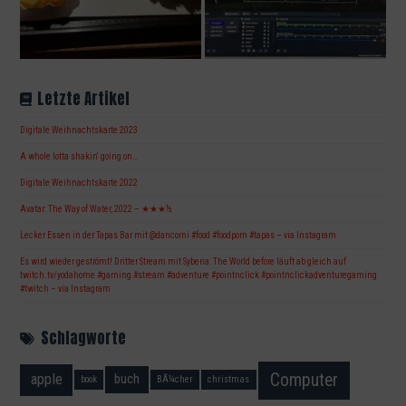
Letzte Artikel
Digitale Weihnachtskarte 2023
A whole lotta shakin‘ going on…
Digitale Weihnachtskarte 2022
Avatar: The Way of Water, 2022 – ★★★½
Lecker Essen in der Tapas Bar mit @dancorni #food #foodporn #tapas – via Instagram
Es wird wieder geströmt! Dritter Stream mit Syberia: The World before läuft ab gleich auf
twitch.tv/yodahome #gaming #stream #adventure #pointnclick #pointnclickadventuregaming
#twitch – via Instagram
Schlagworte
Computer
apple
buch
book
BÃ¼cher
christmas