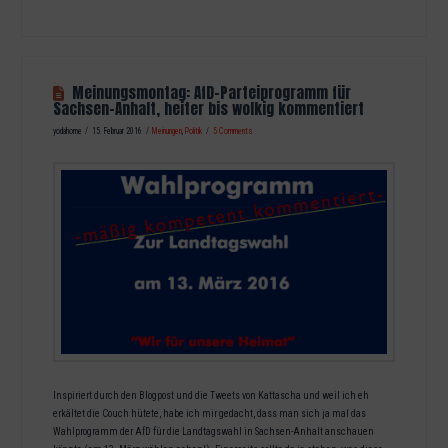
Meinungsmontag: AfD-Parteiprogramm für
Sachsen-Anhalt, heiter bis wolkig kommentiert
yodahome
15. Februar 2016
Meinungen
,
Politik
5 Comments
Inspiriert durch den Blogpost und die Tweets von Kattascha und weil ich eh
erkältet die Couch hütete, habe ich mir gedacht, dass man sich ja mal das
Wahlprogramm der AfD für die Landtagswahl in Sachsen-Anhalt anschauen