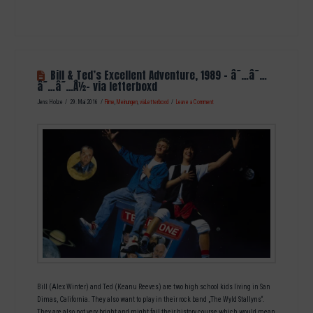
Bill & Ted’s Excellent Adventure, 1989 – â˜…â˜…
â˜…â˜…Â½- via letterboxd
Jens Holze
29. Mai 2016
Filme
,
Meinungen
,
viaLetterboxd
Leave a Comment
Bill (Alex Winter) and Ted (Keanu Reeves) are two high school kids living in San
Dimas, California. They also want to play in their rock band „The Wyld Stallyns“.
They are also not very bright and might fail their history course which would mean