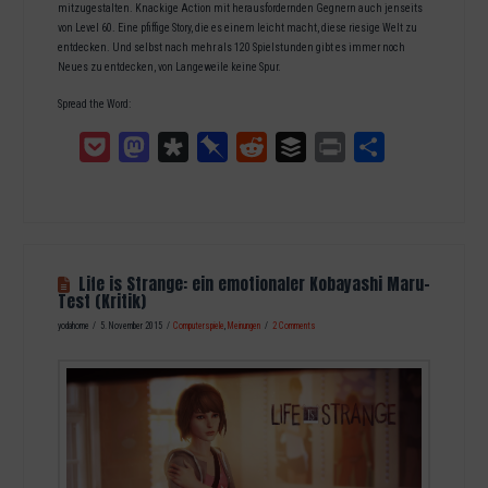
mitzugestalten. Knackige Action mit herausfordernden Gegnern auch jenseits
von Level 60. Eine pfiffige Story, die es einem leicht macht, diese riesige Welt zu
entdecken. Und selbst nach mehr als 120 Spielstunden gibt es immer noch
Neues zu entdecken, von Langeweile keine Spur.
Spread the Word:
Pocket
Mastodon
Diaspora
Pinboard
Reddit
Buffer
Print
Teilen
Life is Strange: ein emotionaler Kobayashi Maru-
Test (Kritik)
yodahome
5. November 2015
Computerspiele
,
Meinungen
2 Comments