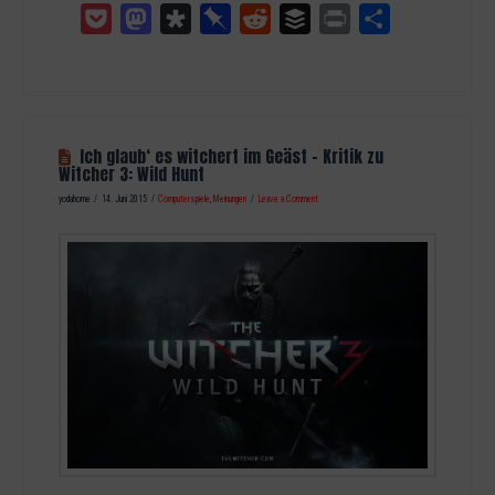
Pocket
Mastodon
Diaspora
Pinboard
Reddit
Buffer
Print
Teilen
Ich glaub‘ es witchert im Geäst – Kritik zu
Witcher 3: Wild Hunt
yodahome
14. Juni 2015
Computerspiele
,
Meinungen
Leave a Comment