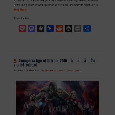
könnte (am 13. März wählen gehen!). Einerseits sollte da ja stehen, was diese
Partei im arg konservativem Spektrum wirklich will, andererseits ergibt sich ja …
Read More
Spread the Word:
Pocket
Mastodon
Diaspora
Pinboard
Reddit
Buffer
Print
Teilen
Avengers: Age of Ultron, 2015 – â˜…â˜…â˜…Â½-
via letterboxd
Jens Holze
13. Februar 2016
Filme
,
Meinungen
,
viaLetterboxd
Leave a Comment