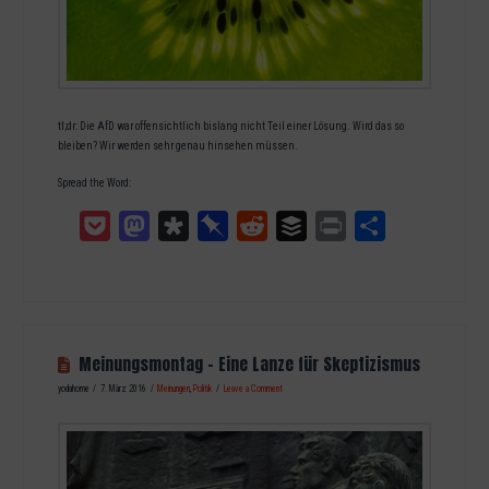
tl;dr: Die AfD war offensichtlich bislang nicht Teil einer Lösung. Wird das so
bleiben? Wir werden sehr genau hinsehen müssen.
Spread the Word:
Pocket
Mastodon
Diaspora
Pinboard
Reddit
Buffer
Print
Teilen
Meinungsmontag – Eine Lanze für Skeptizismus
yodahome
7. März 2016
Meinungen
,
Politik
Leave a Comment