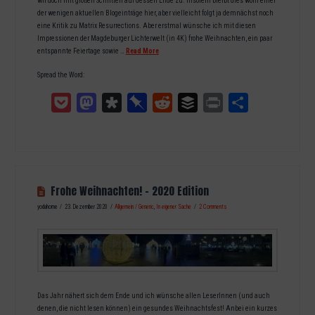
wir doch mit großen Schritten auf dessen Ende zu. Insofern bleibt dies wohl einer
der wenigen aktuellen Blogeinträge hier, aber vielleicht folgt ja demnächst noch
eine Kritik zu Matrix Resurrections. Aber erstmal wünsche ich mit diesen
Impressionen der Magdeburger Lichterwelt (in 4K) frohe Weihnachten, ein paar
entspannte Feiertage sowie …
Read More
Spread the Word:
Pocket
Mastodon
Diaspora
Pinboard
Reddit
Buffer
Print
Teilen
Frohe Weihnachten! – 2020 Edition
yodahome
23. Dezember 2020
Allgemein / Generic
,
In eigener Sache
2 Comments
Das Jahr nähert sich dem Ende und ich wünsche allen LeserInnen (und auch
denen, die nicht lesen können) ein gesundes Weihnachtsfest! Anbei ein kurzes