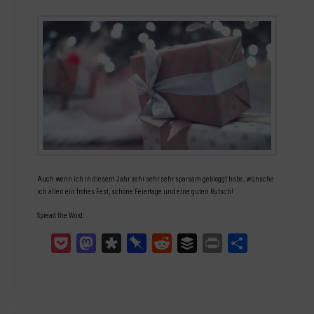
Auch wenn ich in diesem Jahr sehr sehr sehr sparsam gebloggt habe, wünsche
ich allen ein frohes Fest, schöne Feiertage und eine guten Rutsch!
Spread the Word:
Pocket
Mastodon
Diaspora
Pinboard
Reddit
Buffer
Print
Teilen