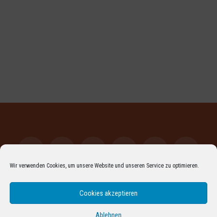
Wir verwenden Cookies, um unsere Website und unseren Service zu optimieren.
Facebook
LinkedIn
XING
YouTube
Vimeo
Instagr
Cookies akzeptieren
Pinterest
Flickr
RSS
ARCHIV
DATENSCHUTZERKLÄRUNG
IMPRESSUM
COOKIE-RICHTLINIE (EU)
Ablehnen