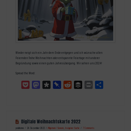
Wieder neigt sich ein Jahr dem Ende entgegen und ich wünsche allen
Feiernden frohe Weihnachten oder entspannte Feiertage mit anderer
Begründung sowie einen guten Jahresübergang. Wir sehen uns 2024!
Spread the Word:
Pocket
Mastodon
Diaspora
Pinboard
Reddit
Buffer
Print
Teilen
Digitale Weihnachtskarte 2022
yodahome
24. Dezember 2022
Allgemein / Generic
,
In eigener Sache
7 Comments