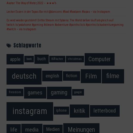
Avatar: The Way of Water, 2022 – ★★★½
Lecker Essen in der Tapas Bar mit @dancorni #food #foodporn #tapas – via Instagram
Es wird wieder geströmt! Dritter Stream mit Syberia: The World before läuft ab gleich auf
twitch.tv/yodahome #gaming #stream #adventure #pointnclick #pointnclickadventuregaming
#twitch – via Instagram
Schlagworte
Computer
apple
buch
book
BÃ¼cher
christmas
deutsch
filme
Film
fiction
english
gaming
games
freedom
google
instagram
kritik
letterboxd
iphone
Meinungen
media
life
Medien