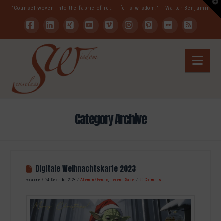
T
"Counsel woven into the fabric of real life is wisdom." - Walter Benjamin
t
W
Facebook
LinkedIn
XING
YouTube
Vimeo
Instagram
Pinterest
Flickr
RSS
Nav
Category Archive
Digitale Weihnachtskarte 2023
yodahome
24. Dezember 2023
Allgemein / Generic
,
In eigener Sache
90 Comments