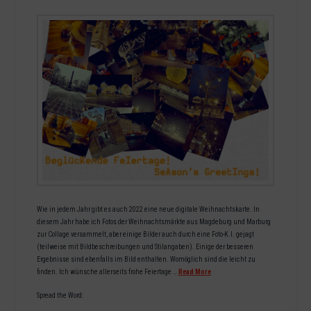
Wie in jedem Jahr gibt es auch 2022 eine neue digitale Weihnachtskarte. In
diesem Jahr habe ich Fotos der Weihnachtsmärkte aus Magdeburg und Marburg
zur Collage versammelt, aber einige Bilder auch durch eine Foto-K.I. gejagt
(teilweise mit Bildbeschreibungen und Stilangaben). Einige der besseren
Ergebnisse sind ebenfalls im Bild enthalten. Womöglich sind die leicht zu
finden. Ich wünsche allerseits frohe Feiertage …
Read More
Spread the Word: