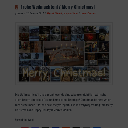
Frohe Weihnachten! / Merry Christmas!
yodahome
22. Dezember 2017
Allgemein / Generic
,
In eigener Sache
Leave a Comment
Die Weihnachtszeit und das Jahresende sind wieder erreicht! Ich wünsche
allen Lesern ein frohes Fest und erholsame Feiertage! Christmas ist here which
means we made it to the end of the year again! I wish everybody reading this Merry
Christmas and Happy Holidays! MerkenMerken
Spread the Word: