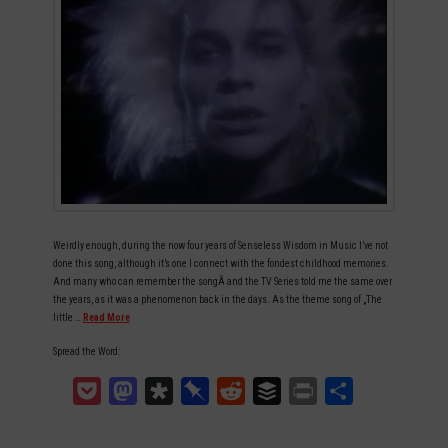
Weirdly enough, during the now four years of Senseless Wisdom in Music I’ve not
done this song, although it’s one I connect with the fondest childhood memories.
And many who can remember the songÂ and the TV Series told me the same over
the years, as it was a phenomenon back in the days. As the theme song of „The
little …
Read More
Spread the Word:
Pocket
Mastodon
Diaspora
Pinboard
Reddit
Buffer
Print
Teilen