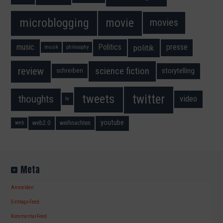
movie
microblogging
movies
music
Politics
presse
politik
musik
philosophy
science fiction
review
storytelling
schreiben
twitter
tweets
thoughts
video
tv
youtube
web2.0
weihnachten
web
Meta
Anmelden
Eintrags-Feed
Kommentar-Feed