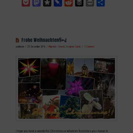
Pocket
Mastodon
Diaspora
Pinboard
Reddit
Buffer
Print
Teilen
Frohe Weihnachten!ï»¿
yodahome
25. Dezember 2016
Allgemein / Generic
,
In eigener Sache
1 Comment
I hope you have a wonderful Christmas or whatever festivities you choose to