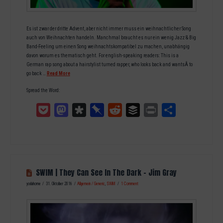
Es ist zwar der dritte Advent, aber nicht immer muss ein weihnachtlicher Song
auch von Weihnachten handeln. Manchmal braucht es nur ein wenig Jazz & Big
Band-Feeling um einen Song weihnachtskompatibel zu machen, unabhängig
davon worum es thematisch geht. For english-speaking readers: This is a
German rap song about a hairstylist turned rapper, who looks back and wantsÂ to
go back …
Read More
Spread the Word:
Pocket
Mastodon
Diaspora
Pinboard
Reddit
Buffer
Print
Teilen
SWIM | They Can See In The Dark – Jim Gray
yodahome
31. Oktober 2016
Allgemein / Generic
,
SWiM
1 Comment