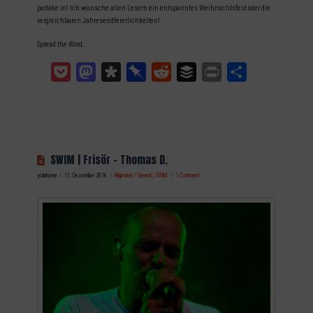
partake in! Ich wünsche allen Lesern ein entspanntes Weihnachtsfest oder die
vergleichbaren Jahresendfeierlichkeiten!
Spread the Word:
Pocket
Mastodon
Diaspora
Pinboard
Reddit
Buffer
Print
Teilen
SWIM | Frisör – Thomas D.
yodahome
11. Dezember 2016
Allgemein / Generic
,
SWiM
1 Comment