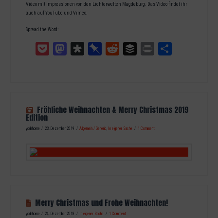
Video mit Impressionen von den Lichterwelten Magdeburg. Das Video findet ihr
auch auf YouTube und Vimeo.
Spread the Word:
Pocket
Mastodon
Diaspora
Pinboard
Reddit
Buffer
Print
Teilen
Fröhliche Weihnachten & Merry Christmas 2019
Edition
yodahome
23. Dezember 2019
Allgemein / Generic
,
In eigener Sache
1 Comment
Merry Christmas und Frohe Weihnachten!
yodahome
24. Dezember 2018
In eigener Sache
1 Comment