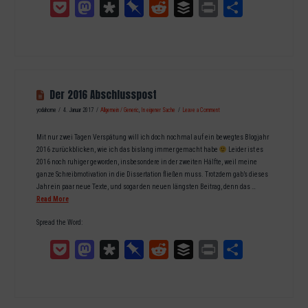
Pocket
Mastodon
Diaspora
Pinboard
Reddit
Buffer
Print
Teilen
Der 2016 Abschlusspost
yodahome
4. Januar 2017
Allgemein / Generic
,
In eigener Sache
Leave a Comment
Mit nur zwei Tagen Verspätung will ich doch nochmal auf ein bewegtes Blogjahr
2016 zurückblicken, wie ich das bislang immer gemacht habe
Leider ist es
2016 noch ruhiger geworden, insbesondere in der zweiten Hälfte, weil meine
ganze Schreibmotivation in die Dissertation fließen muss. Trotzdem gab’s dieses
Jahr ein paar neue Texte, und sogar den neuen längsten Beitrag, denn das …
Read More
Spread the Word:
Pocket
Mastodon
Diaspora
Pinboard
Reddit
Buffer
Print
Teilen