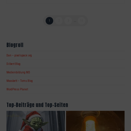
1
2
3
...
11
Blogroll
Dan – pixelspace.org
Dilbert Blog
Medienbildung MD
Moosbett – Toms Blog
WordPress Planet
Top-Beiträge und Top-Seiten