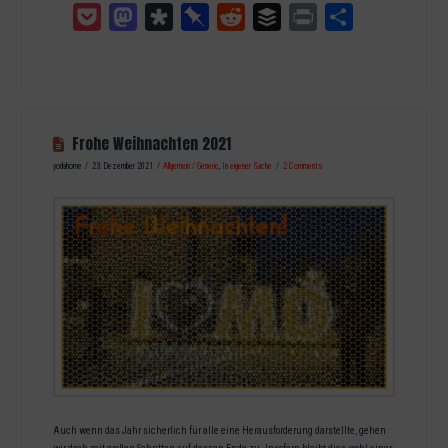
Pocket
Mastodon
Diaspora
Pinboard
Reddit
Buffer
Print
Teilen
Frohe Weihnachten 2021
yodahome
23. Dezember 2021
Allgemein / Generic
,
In eigener Sache
2 Comments
Auch wenn das Jahr sicherlich für alle eine Herausforderung darstellte, gehen