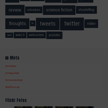
science fiction
review
storytelling
schreiben
twitter
tweets
thoughts
video
tv
youtube
web2.0
weihnachten
web
Meta
Anmelden
Eintrags-Feed
Kommentar-Feed
WordPress.org
Flickr Fotos