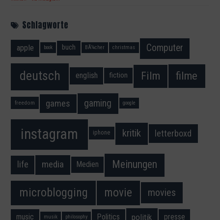
Schlagworte
Computer
apple
buch
book
BÃ¼cher
christmas
deutsch
filme
Film
fiction
english
gaming
games
freedom
google
instagram
kritik
letterboxd
iphone
Meinungen
media
life
Medien
movie
microblogging
movies
music
Politics
presse
politik
musik
philosophy