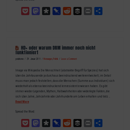
Pocket
Mastodon
Diaspora
Pinboard
Reddit
Buffer
Print
Teilen
HD+ oder warum DRM immer noch nicht
funktioniert
yodahome
29. Januar 2011
Meinungen
,
Politik
Leave a Comment
Image via Wikipedia Die Menschheit (abstrakter Begriff für Spezies) hat sich
über die Jahrtausende ja durchaus beeindruckend weiterentwickelt, im Detail
muss man jedoch feststellen, dass die Menschen (Summe aus Individuen) sich
wiederholt als ebenso beeindruckend lernresistent erwiesen haben. Es gibt
immer wieder Legenden, Mythen, Halbwahrheiten oder widerlegte Fakten, die
sich über Jahre, Jahrzehnte oder Jahrhunderte am Leben erhalten und trotz …
Read More
Spread the Word:
Pocket
Mastodon
Diaspora
Pinboard
Reddit
Buffer
Print
Teilen