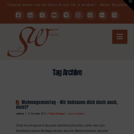
T
"Counsel woven into the fabric of real life is wisdom." - Walter Benjamin
t
W
Facebook
LinkedIn
XING
YouTube
Vimeo
Instagram
Pinterest
Flickr
RSS
Nav
Tag Archive
Meinungsmontag – Wir beklauen dich doch auch,
nicht?
yodahome
12. November 2012
Medien
,
Meinungen
Leave a Comment
Ohne hier die ganze Diskussion nochmal aufzurollen, sollte man zum
Verständnis dieses Beitrages wissen, dass die Medienindustrie, darunter