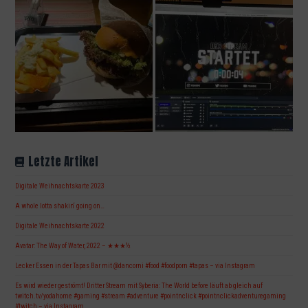
Letzte Artikel
Digitale Weihnachtskarte 2023
A whole lotta shakin‘ going on…
Digitale Weihnachtskarte 2022
Avatar: The Way of Water, 2022 – ★★★½
Lecker Essen in der Tapas Bar mit @dancorni #food #foodporn #tapas – via Instagram
Es wird wieder geströmt! Dritter Stream mit Syberia: The World before läuft ab gleich auf
twitch.tv/yodahome #gaming #stream #adventure #pointnclick #pointnclickadventuregaming
#twitch – via Instagram