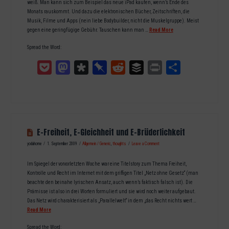
weiß. Man kann sich zum Beispiel das neue iPad kaufen, wenn’s Ende des
Monats rauskommt. Und dazu die elektronischen Bücher, Zeitschriften, die
Musik, Filme und Apps (nein liebe Bodybuilder, nicht die Muskelgruppe). Meist
gegen eine geringfügige Gebühr. Tauschen kann man …
Read More
Spread the Word:
Pocket
Mastodon
Diaspora
Pinboard
Reddit
Buffer
Print
Teilen
E-Freiheit, E-Gleichheit und E-Brüderlichkeit
yodahome
1. September 2009
Allgemein / Generic
,
thoughts
Leave a Comment
Im Spiegel der vorvorletzten Woche war eine Titelstory zum Thema Freiheit,
Kontrolle und Recht im Internet mit dem griffigen Titel „Netz ohne Gesetz“ (man
beachte den beinahe lyrischen Ansatz, auch wenn’s faktisch falsch ist). Die
Prämisse ist also in drei Worten formuliert und sie wird noch weiter aufgebaut.
Das Netz wird charakterisiert als „Parallelwelt“ in dem „das Recht nichts wert …
Read More
Spread the Word: