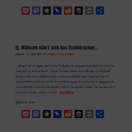
Pocket
Mastodon
Diaspora
Pinboard
Reddit
Buffer
Print
Teilen
Mühsam nährt sich das Eichhörnchen…
yodahome
17. Januar 2009
life
,
thoughts
Leave a Comment
.. pflegen wir zu sagen, wenn eine Aufgabe nur langsam vorankommt und sehr
mühsam zu sein scheint. Unsere Politiker haben sich offenbar zur Aufgabe
gemacht der Herausforderung des Internetzeitalters (oder insgesamt des 21.
Jahrhunderts) erstmal mit der Einschränkung der Grundrechte zu begegnen,Â
zumindest bis sie eines von beiden endlich verstanden haben. Sie tun das nicht
auf einen Schlag, sondern immer …
Read More
Spread the Word:
Pocket
Mastodon
Diaspora
Pinboard
Reddit
Buffer
Print
Teilen