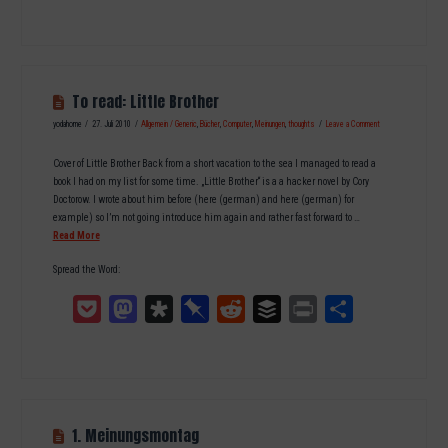
To read: Little Brother
yodahome
27. Juli 2010
Allgemein / Generic
,
Bücher
,
Computer
,
Meinungen
,
thoughts
Leave a Comment
Cover of Little Brother Back from a short vacation to the sea I managed to read a
book I had on my list for some time. „Little Brother“ is a a hacker novel by Cory
Doctorow. I wrote about him before (here (german) and here (german) for
example) so I’m not going introduce him again and rather fast forward to …
Read More
Spread the Word:
Pocket
Mastodon
Diaspora
Pinboard
Reddit
Buffer
Print
Teilen
1. Meinungsmontag