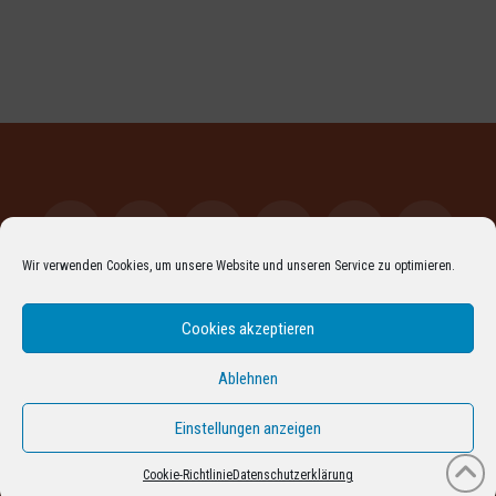
Wir verwenden Cookies, um unsere Website und unseren Service zu optimieren.
Facebook
LinkedIn
XING
YouTube
Vimeo
Instagr
Cookies akzeptieren
Pinterest
Flickr
RSS
ARCHIV
DATENSCHUTZERKLÄRUNG
IMPRESSUM
COOKIE-RICHTLINIE (EU)
Ablehnen
PROUDLY POWERED BY THE
X WORDPRESS THEME
Einstellungen anzeigen
Cookie-Richtlinie
Datenschutzerklärung