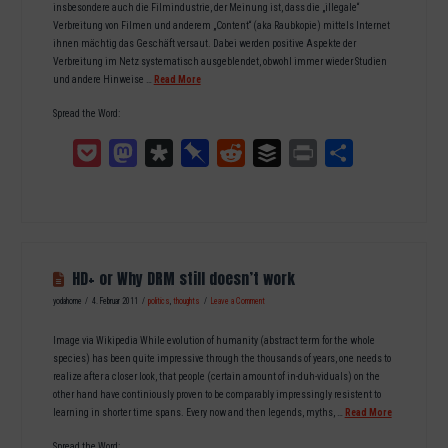
insbesondere auch die Filmindustrie, der Meinung ist, dass die „illegale“
Verbreitung von Filmen und anderem „Content“ (aka Raubkopie) mittels Internet
ihnen mächtig das Geschäft versaut. Dabei werden positive Aspekte der
Verbreitung im Netz systematisch ausgeblendet, obwohl immer wieder Studien
und andere Hinweise …
Read More
Spread the Word:
Pocket
Mastodon
Diaspora
Pinboard
Reddit
Buffer
Print
Teilen
HD+ or Why DRM still doesn’t work
yodahome
4. Februar 2011
politics
,
thoughts
Leave a Comment
Image via Wikipedia While evolution of humanity (abstract term for the whole
species) has been quite impressive through the thousands of years, one needs to
realize after a closer look, that people (certain amount of in-duh-viduals) on the
other hand have continiously proven to be comparably impressingly resistent to
learning in shorter time spans. Every now and then legends, myths, …
Read More
Spread the Word: