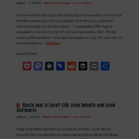
yodahome
10. Mai 2010
Allgemein / Generic
,
thoughts
Leave a Comment
In meiner anhaltenden Suche nach festen Blogschemata eröffne ich hiermit die
Serie Meinungsmontag, in der ich ungefragt meine Meinung zu aktuellen
Themen preisgebe. So subtil wie möglich. 1. Landtagswahl NRW Image by
orarewedancer via Flickr Kurz ge-zsf’t: CDU ganz groß verloren. Mmh. SPD real
verloren, gefühlt gewonnen. Grüne ganz groß gewonnen (r+g), FDP und Linke mit
drin und Andere ein …
Read More
Spread the Word:
Pocket
Mastodon
Diaspora
Pinboard
Reddit
Buffer
Print
Teilen
Haste mal 'n Euro? (für freie Inhalte und freie
Software)
yodahome
3. Mai 2010
Allgemein / Generic
,
Computer
Leave a Comment
Image via Wikipedia Man kann ja mit Geld viel anstellen. Auch über die
menschlichen Grundbedürfnisse hinaus, wie der gutsituierte Deutschländer