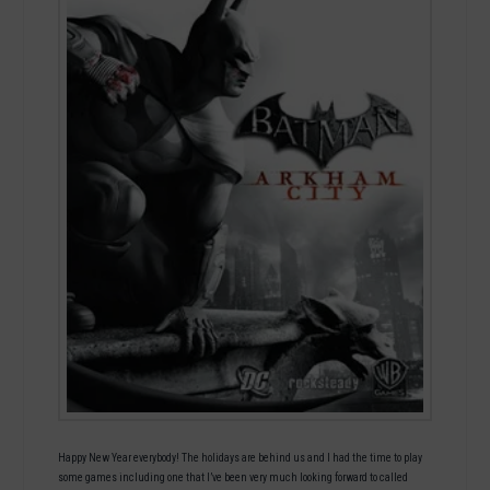
Happy New Year everybody! The holidays are behind us and I had the time to play
some games including one that I’ve been very much looking forward to called