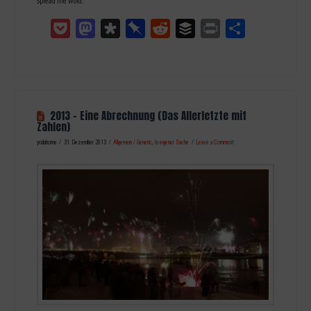
Spread the Word:
Pocket
Mastodon
Diaspora
Pinboard
Reddit
Buffer
Print
Teilen
2013 – Eine Abrechnung (Das Allerletzte mit
Zahlen)
yodahome
31. Dezember 2013
Allgemein / Generic
,
In eigener Sache
Leave a Comment