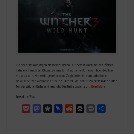
Die Nacht ist kalt. Regen prasselt zu Boden. Auf dem Rücken meines Pferdes
nähere ich mich der Klippe. Vor uns türmt sich eine Ruine auf. Irgendwo hier
muss es sein. Hinter der geschlossene Zugbrücke hört man unheilvolle
Geräusche. Wie komme ich hinein? … Am 19. Mai hat CD Projekt RED den dritten
Teil der Witcher-Reihe veröffentlicht. Die Reihe basiert auf …
Read More
Spread the Word:
Pocket
Mastodon
Diaspora
Pinboard
Reddit
Buffer
Print
Teilen