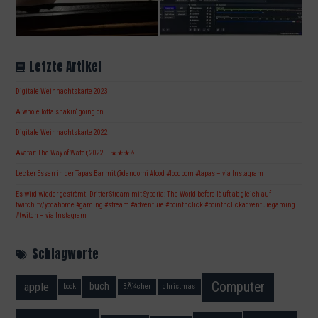
Letzte Artikel
Digitale Weihnachtskarte 2023
A whole lotta shakin‘ going on…
Digitale Weihnachtskarte 2022
Avatar: The Way of Water, 2022 – ★★★½
Lecker Essen in der Tapas Bar mit @dancorni #food #foodporn #tapas – via Instagram
Es wird wieder geströmt! Dritter Stream mit Syberia: The World before läuft ab gleich auf
twitch.tv/yodahome #gaming #stream #adventure #pointnclick #pointnclickadventuregaming
#twitch – via Instagram
Schlagworte
Computer
apple
buch
book
BÃ¼cher
christmas