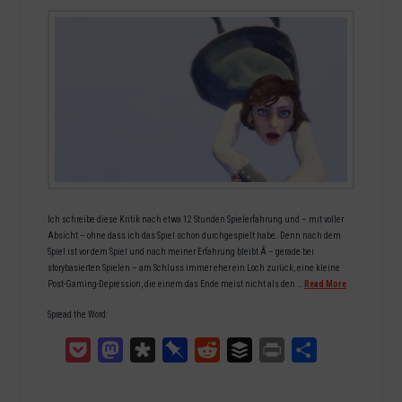
Ich schreibe diese Kritik nach etwa 12 Stunden Spielerfahrung und – mit voller
Absicht – ohne dass ich das Spiel schon durchgespielt habe. Denn nach dem
Spiel ist vor dem Spiel und nach meiner Erfahrung bleibt Â – gerade bei
storybasierten Spielen – am Schluss immer eher ein Loch zurück, eine kleine
Post-Gaming-Depression, die einem das Ende meist nicht als den …
Read More
Spread the Word:
Pocket
Mastodon
Diaspora
Pinboard
Reddit
Buffer
Print
Teilen