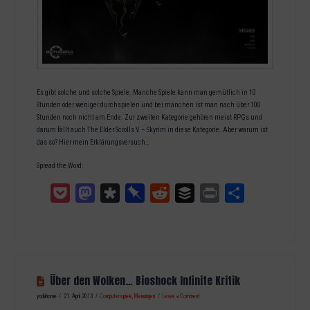
Es gibt solche und solche Spiele. Manche Spiele kann man gemütlich in 10
Stunden oder weniger durchspielen und bei manchen ist man nach über 100
Stunden noch nicht am Ende. Zur zweiten Kategorie gehören meist RPGs und
darum fällt auch The Elder Scrolls V – Skyrim in diese Kategorie. Aber warum ist
das so? Hier mein Erklärungsversuch…
Spread the Word:
Pocket
Mastodon
Diaspora
Pinboard
Reddit
Buffer
Print
Teilen
Über den Wolken… Bioshock Infinite Kritik
yodahome
21. April 2013
Computerspiele
,
Meinungen
Leave a Comment