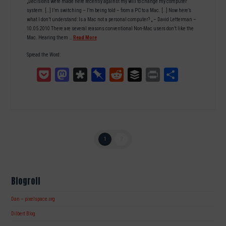
„Decisions were made here recently against my will to change my computer
system. [..] I’m switching – I’m being told – from a PC to a Mac. [..] Now here’s
what I don’t understand: Is a Mac not a personal computer? „ – David Letterman –
10.05.2010 There are several reasons conventional Non-Mac users don’t like the
Mac. Hearing them …
Read More
Spread the Word:
Pocket
Mastodon
Diaspora
Pinboard
Reddit
Buffer
Print
Teilen
1
2
Blogroll
Dan – pixelspace.org
Dilbert Blog