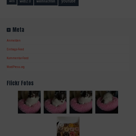
youtube
web2.0
weihnachten
web
Meta
Anmelden
Eintrags-Feed
Kommentar-Feed
WordPress.org
Flickr Fotos