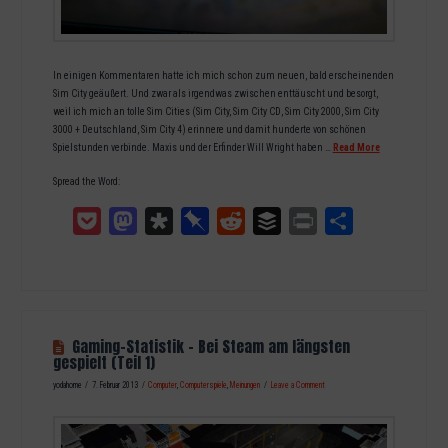
In einigen Kommentaren hatte ich mich schon zum neuen, bald erscheinenden
Sim City geäußert. Und zwar als irgendwas zwischen enttäuscht und besorgt,
weil ich mich an tolle Sim Cities (Sim City, Sim City CD, Sim City 2000, Sim City
3000 + Deutschland, Sim City 4) erinnere und damit hunderte von schönen
Spielstunden verbinde. Maxis und der Erfinder Will Wright haben …
Read More
Spread the Word:
Pocket
Mastodon
Diaspora
Pinboard
Reddit
Buffer
Print
Teilen
Gaming-Statistik – Bei Steam am längsten
gespielt (Teil 1)
yodahome
7. Februar 2013
Computer
,
Computerspiele
,
Meinungen
Leave a Comment