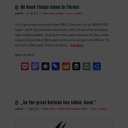
All Good Things Come in Threes
yodahome
23. Juni 2012
Computerspiele
,
Meinungen
Leave a Comment
This is going to be my review on Mass Effect 3 ([amazon_link id=“B004FPYHBE“
target=“_blank“ ]buy on amazon.de[/amazon_link]), last part of the role-playing
saga created by Bioware. It’s going to contain spoilers because the story is what
made all the prior Mass Effects worth while and the last part is no different. I’m
writing this after approx. 20 hours of playing, …
Read More
Spread the Word:
Pocket
Mastodon
Diaspora
Pinboard
Reddit
Buffer
Print
Teilen
„So the great Batman has fallen. Good.“
yodahome
7. Januar 2012
computer games
,
Computerspiele
,
Meinungen
,
thoughts
Leave a Comment