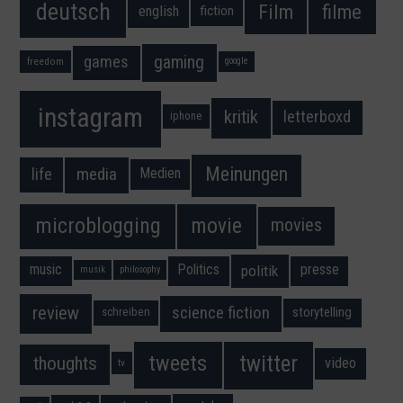
deutsch
filme
Film
fiction
english
gaming
games
freedom
google
instagram
kritik
letterboxd
iphone
Meinungen
media
life
Medien
movie
microblogging
movies
music
Politics
presse
politik
musik
philosophy
science fiction
review
storytelling
schreiben
twitter
tweets
thoughts
video
tv