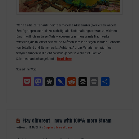
Wenn es die Zeit erlaubt, neigt der moderne Akademiker (so wie viele andere
Berufsgruppen auch) dazu, sich digitaler Unterhaltungssoftware zu widmen.
Darum will ich an dieser Stele wieder ein paar interessante Machwerke
vorstellen, die in letzter Zeit meine Aufmerksamkeit erregen konnten. Jenseits
von Bettelfeld und Sternenwerk… Achtung: Auf das Verraten von wichtigen
Storywendungen wird nicht notwendigerweise verzichtet. Bastion
Spielmechanisch angelehnt …
Read More
Spread the Word:
Pocket
Mastodon
Diaspora
Pinboard
Reddit
Buffer
Print
Teilen
Play different – now with 100% more Steam
yodahome
14. Mai 2010
Computer
Leave a Comment