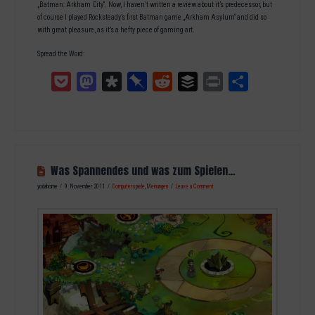
„Batman: Arkham City“. Now, I haven’t written a review about it’s predecessor, but
of course I played Rocksteady’s first Batman game „Arkham Asylum“ and did so
with great pleasure, as it’s a hefty piece of gaming art.
Spread the Word:
Pocket
Mastodon
Diaspora
Pinboard
Reddit
Buffer
Print
Teilen
Was Spannendes und was zum Spielen…
yodahome
9. November 2011
Computerspiele
,
Meinungen
Leave a Comment