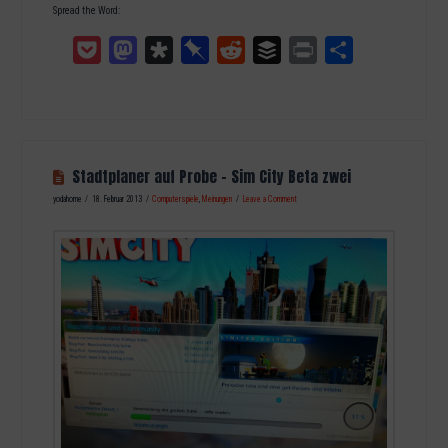
Spread the Word:
Pocket
Mastodon
Diaspora
Pinboard
Reddit
Buffer
Print
Teilen
Stadtplaner auf Probe – Sim City Beta zwei
yodahome
18. Februar 2013
Computerspiele
,
Meinungen
Leave a Comment