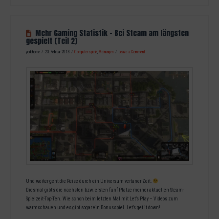
Mehr Gaming Statistik – Bei Steam am längsten
gespielt (Teil 2)
yodahome
23. Februar 2013
Computerspiele
,
Meinungen
Leave a Comment
Und weiter geht die Reise durch ein Universum vertaner Zeit.
Diesmal gibt’s die nächsten bzw. ersten fünf Plätze meiner aktuellen Steam-
Spielzeit-Top-Ten. Wie schon beim letzten Mal mit Let’s Play – Videos zum
warmschauen und es gibt sogar ein Bonusspiel. Let’s get it down!