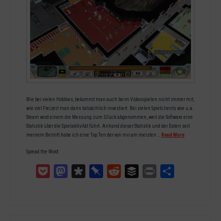
Wie bei vielen Hobbies, bekommt man auch beim Videospielen nicht immer mit,
wie viel Freizeit man darin tatsächlich investiert. Bei vielen Spielclients wie u.a.
Steam wird einem die Messung zum Glück abgenommen, weil die Software eine
Statistik über die Spielaktivität führt. Anhand dieser Statistik und der Daten seit
meinem Beitritt habe ich eine Top Ten der von mir am meisten …
Read More
Spread the Word:
Pocket
Mastodon
Diaspora
Pinboard
Reddit
Buffer
Print
Teilen