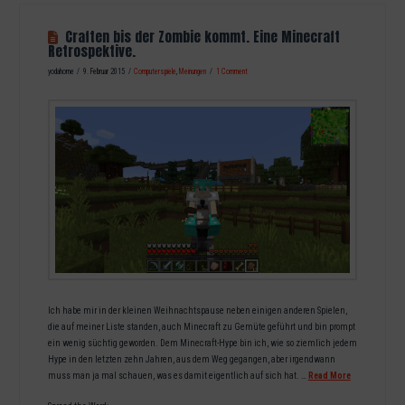
Craften bis der Zombie kommt. Eine Minecraft
Retrospektive.
yodahome
9. Februar 2015
Computerspiele
,
Meinungen
1 Comment
Ich habe mir in der kleinen Weihnachtspause neben einigen anderen Spielen,
die auf meiner Liste standen, auch Minecraft zu Gemüte geführt und bin prompt
ein wenig süchtig geworden. Dem Minecraft-Hype bin ich, wie so ziemlich jedem
Hype in den letzten zehn Jahren, aus dem Weg gegangen, aber irgendwann
muss man ja mal schauen, was es damit eigentlich auf sich hat. …
Read More