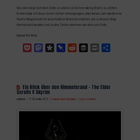
Das Jahr neigt sich dem Ende zu und es ist Zeit ein wenig Bilanz zu ziehen.
Bisher habe ich dazu immer Zahlen herangezogen, aber dieses Jahr werde eine
Positiv/Negativliste für verschiedene Bereiche erstellen, die in diesem Blog
thematisiert wurden und zu den Zahlen kommen wir dann am Ende.
Spread the Word:
Pocket
Mastodon
Diaspora
Pinboard
Reddit
Buffer
Print
Teilen
Ein Blick über den Himmelsrand – The Elder
Scrolls V Skyrim
yodahome
17. Dezember 2013
Computerspiele
,
Meinungen
Leave a Comment