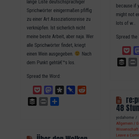
lange Liste deutschsprachiger
because if 
Sprichwörter einigermaßen pfiffig
might not en
zu einer Art Assoziationsreise zu
lots of w…
verknüpfen. Ist sicherlich nicht
meine beste Arbeit, aber naja. Wer
Spread the
alle Sprichwörter findet, kriegt
Poc
einen Wein ausgegeben.
Nach
Buffer
dem Punkt gehtâ€™s los.
Spread the Word:
Pocket
Mastodon
Diaspora
Pinboard
Reddit
re:p
Buffer
Print
Teilen
48 Stun
yodahome
Allgemein / G
Wissenschaft
Leave a Com