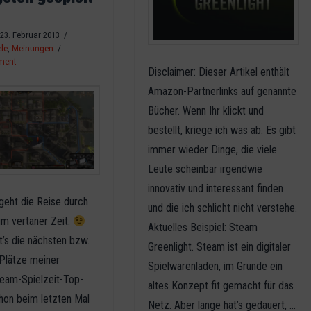
23. Februar 2013
le
,
Meinungen
ment
Disclaimer: Dieser Artikel enthält
Amazon-Partnerlinks auf genannte
Bücher. Wenn Ihr klickt und
bestellt, kriege ich was ab. Es gibt
immer wieder Dinge, die viele
Leute scheinbar irgendwie
innovativ und interessant finden
geht die Reise durch
und die ich schlicht nicht verstehe.
um vertaner Zeit.
Aktuelles Beispiel: Steam
t’s die nächsten bzw.
Greenlight. Steam ist ein digitaler
 Plätze meiner
Spielwarenladen, im Grunde ein
team-Spielzeit-Top-
altes Konzept fit gemacht für das
hon beim letzten Mal
Netz. Aber lange hat’s gedauert, …