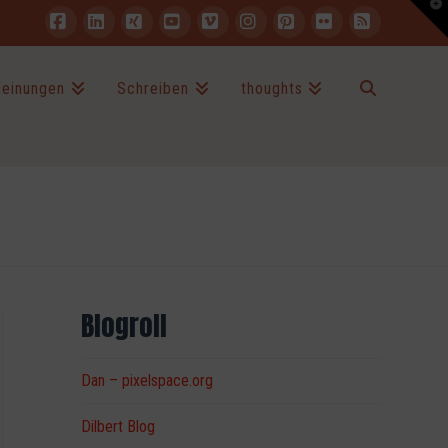
T
t
W
Facebook
LinkedIn
XING
YouTube
Vimeo
Instagram
Pinterest
Flickr
RSS
einungen
Schreiben
thoughts
Blogroll
Dan – pixelspace.org
Dilbert Blog