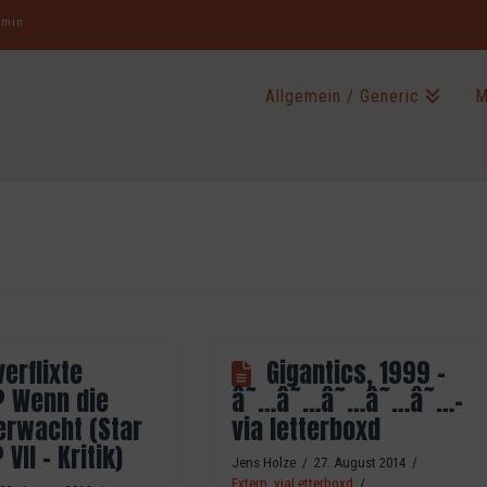
jamin
Allgemein / Generic
M
verflixte
Gigantics, 1999 –
? Wenn die
â˜…â˜…â˜…â˜…â˜…-
erwacht (Star
via letterboxd
VII – Kritik)
Jens Holze
27. August 2014
Extern
,
viaLetterboxd