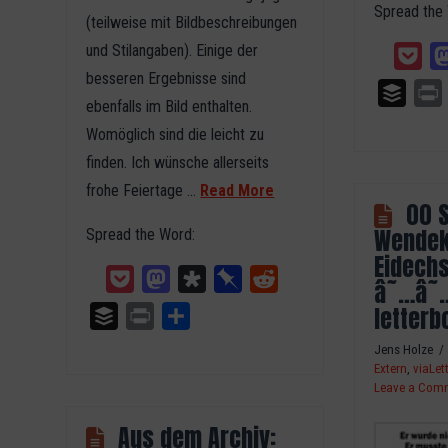
Spread the
(teilweise mit Bildbeschreibungen
und Stilangaben). Einige der
Poc
besseren Ergebnisse sind
Buffer
ebenfalls im Bild enthalten.
Womöglich sind die leicht zu
finden. Ich wünsche allerseits
frohe Feiertage …
Read More
00 S
Wendek
Spread the Word:
Eidechs
Pocket
Mastodon
Diaspora
Pinboard
Reddit
â˜…â˜…
letterb
Buffer
Print
Teilen
Jens Holze
Extern
,
viaLet
Leave a Com
Aus dem Archiv: