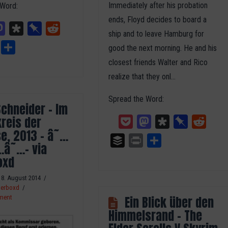
Immediately after his probation
 Word:
ends, Floyd decides to board a
ket
Mastodon
Diaspora
Pinboard
Reddit
ship and to leave Hamburg for
Print
Teilen
good the next morning. He and his
closest friends Walter and Rico
realize that they onl…
Spread the Word:
chneider – Im
reis der
Pocket
Mastodon
Diaspora
Pinboard
Reddit
e, 2013 – â˜…
Buffer
Print
Teilen
â˜…- via
oxd
8. August 2014
terboxd
ment
Ein Blick über den
Himmelsrand – The