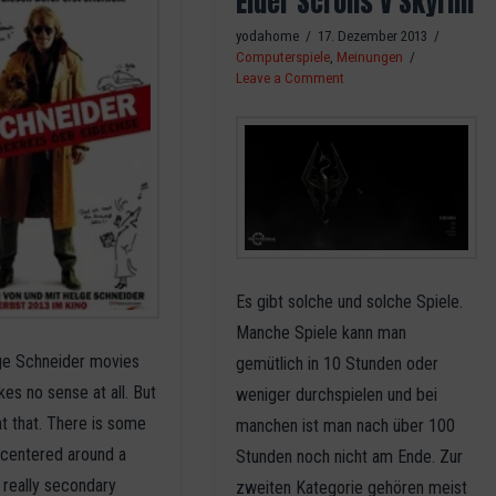
Elder Scrolls V Skyrim
yodahome
17. Dezember 2013
Computerspiele
,
Meinungen
Leave a Comment
Es gibt solche und solche Spiele.
Manche Spiele kann man
lge Schneider movies
gemütlich in 10 Stunden oder
kes no sense at all. But
weniger durchspielen und bei
t at that. There is some
manchen ist man nach über 100
t centered around a
Stunden noch nicht am Ende. Zur
’s really secondary
zweiten Kategorie gehören meist