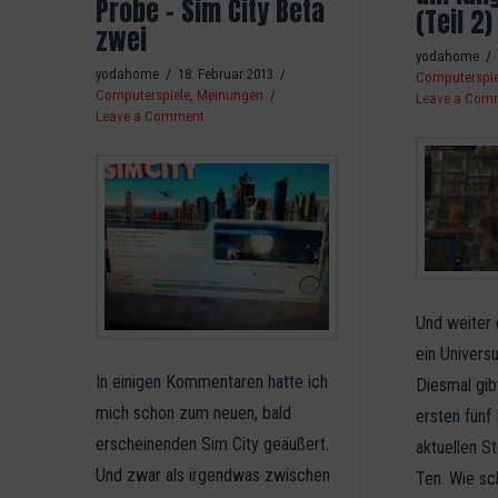
Probe – Sim City Beta
(Teil 2)
zwei
yodahome
yodahome
18. Februar 2013
Computerspie
Computerspiele
,
Meinungen
Leave a Com
Leave a Comment
Und weiter 
ein Univers
In einigen Kommentaren hatte ich
Diesmal gib
mich schon zum neuen, bald
ersten fünf
erscheinenden Sim City geäußert.
aktuellen S
Und zwar als irgendwas zwischen
Ten. Wie sc