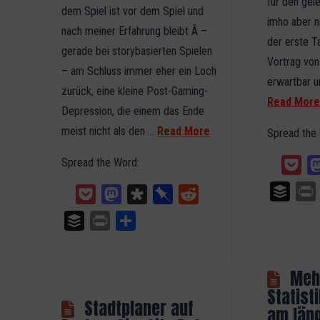
für den gel
dem Spiel ist vor dem Spiel und
imho aber n
nach meiner Erfahrung bleibt Â –
der erste T
gerade bei storybasierten Spielen
Vortrag von
– am Schluss immer eher ein Loch
erwartbar u
zurück, eine kleine Post-Gaming-
Read Mor
Depression, die einem das Ende
meist nicht als den …
Read More
Spread the
Spread the Word:
Poc
Buffer
Pocket
Mastodon
Diaspora
Pinboard
Reddit
Buffer
Print
Teilen
Meh
Statist
Stadtplaner auf
am läng