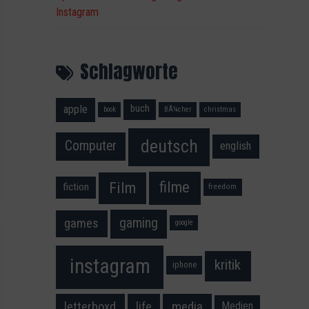
Instagram
Schlagworte
apple
buch
book
BÃ¼cher
christmas
deutsch
Computer
english
filme
Film
fiction
freedom
gaming
games
google
instagram
kritik
iphone
media
letterboxd
life
Medien