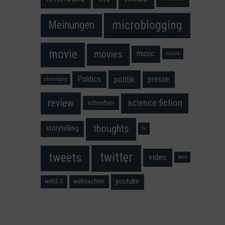
microblogging
Meinungen
movie
movies
music
musik
Politics
presse
politik
philosophy
science fiction
review
schreiben
thoughts
storytelling
tv
twitter
tweets
video
web
youtube
web2.0
weihnachten