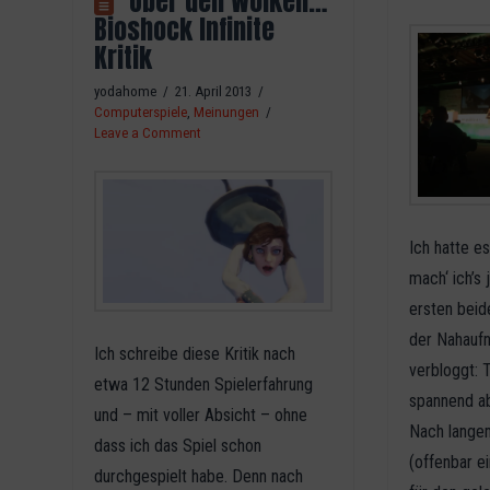
Über den Wolken…
Bioshock Infinite
Kritik
yodahome
21. April 2013
Computerspiele
,
Meinungen
Leave a Comment
Ich hatte e
mach‘ ich’s j
ersten beid
der Nahauf
Ich schreibe diese Kritik nach
verbloggt: 
etwa 12 Stunden Spielerfahrung
spannend ab
und – mit voller Absicht – ohne
Nach lange
dass ich das Spiel schon
(offenbar e
durchgespielt habe. Denn nach