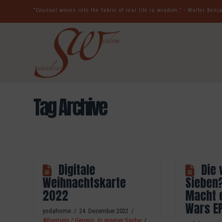
"Counsel woven into the fabric of real life is wisdom." - Walter Ben
Tag Archive
Digitale
Die 
Weihnachtskarte
Sieben
2022
Macht 
Wars EP 
yodahome
24. Dezember 2022
Allgemein / Generic
,
In eigener Sache