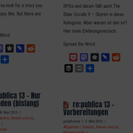
you look for a story you
RPGs und darum fällt auch The
joy this. But there are
Elder Scrolls V – Skyrim in diese
Kategorie. Aber warum ist das so?
Hier mein Erklärungsversuch…
 Word:
Spread the Word:
ket
Mastodon
Diaspora
Pinboard
Reddit
Pocket
Mastodon
Diaspora
Pinboard
Reddit
Print
Teilen
Buffer
Print
Teilen
ublica 13 – Nur
den (bislang)
re:publica 13 –
Vorbereitungen
8. Mai 2013
eneric
,
Reisen und so
,
yodahome
3. Mai 2013
Allgemein / Generic
,
Reisen und so
,
ment
Wissenschaft