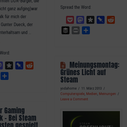
ernten DDR-Bürger, die
Spread the Word:
icht ganz aufging)war
alk für mich der
Pocket
Mastodon
Diaspora
Pinboard
Reddit
 Gunter Dueck, der
Buffer
Print
Teilen
nterhaltsam und …
e
 Word:
Meinungsmontag:
ket
Mastodon
Diaspora
Pinboard
Reddit
Grünes Licht auf
Print
Teilen
Steam
yodahome
11. März 2013
Computerspiele
,
Medien
,
Meinungen
Leave a Comment
r Gaming
ik – Bei Steam
sten gespielt