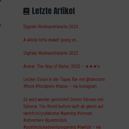
Letzte Artikel
i
Digitale Weihnachtskarte 2023
e
A whole lotta shakin‘ going on…
n
Digitale Weihnachtskarte 2022
Avatar: The Way of Water, 2022 – ★★★½
Lecker Essen in der Tapas Bar mit @dancorni
#food #foodporn #tapas – via Instagram
Es wird wieder geströmt! Dritter Stream mit
Syberia: The World before läuft ab gleich auf
twitch.tv/yodahome #gaming #stream
#adventure #pointnclick
#pointnclickadventuregaming #twitch – via