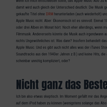
wenn ich mich entschließen sollte, das Apple Music Abo zu k
damit wird auch gleich der Unterschied deutlich: Die Musik g
gekaufte Titel ohne
DRM
herunterladen (auch wiederholt) un
Apple Music nicht. Aber: Ökonomisch ist es sinnvoll. Einmal
oder drei Alben im Monat hört. Noch eher allerdings, wenn 
Filmmusik. Andererseits könnte die Musik auch irgendwann a
nichts Ungewöhnliches ist. Was dann? Insofern behandelt da
Apple Music. Und es gibt auch nicht alles was der iTunes Stor
Soundtracks aus den 1940er Jahren z.B.) und keine Hits, die 
scheinbar unnötig kompliziert, oder?
Nicht ganz das Best
Ich bin also etwas skeptisch. Im Moment gefällt mir das Ange
auf dem iPod haben zu können (wenigstens solange das Abo g