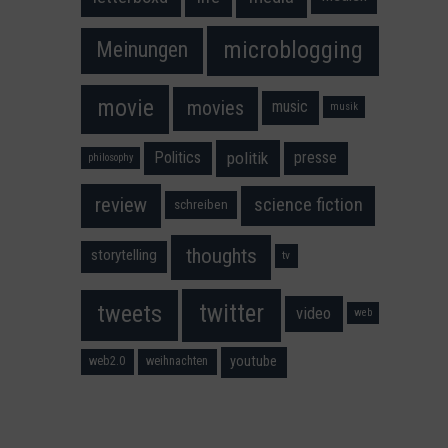
microblogging
Meinungen
movie
movies
music
musik
Politics
presse
politik
philosophy
science fiction
review
schreiben
thoughts
storytelling
tv
twitter
tweets
video
web
youtube
web2.0
weihnachten