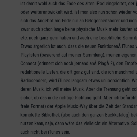
ist damit wohl auch das Ende des alten iPod eingeleitet, der
oder weiterentwickelt wird. Ist man also nun schon wieder vo
sich das Angebot am Ende nur an Gelegenheitshörer und nicht
zwar auch schon lange keine physische Musik mehr kaufen abe
etc. noch ganz gern haben und auch eine beachtliche Sammlu
Etwas ärgerlich ist auch, dass die neuen FunktionenÂ iTune
Playlisten (basierend auf meiner Sammlung), meinen eigenen
Connect (erinnert sich noch jemand anÂ PingÂ ?), den Empfeh
redaktionelle Listen, die oft ganz gut sind, die ich manchma
Radiosendern, wird iTunes langsam etwas unübersichtlich. Wenn
deren Musik, ich will meine Musik. Aber die Trennung geht s
sicher, ob das in die richtige Richtung geht. Aber ich befürc
freie Format) der Apple Music-Way über die Zeit der Standar
komplette Bibliothek (also auch den ganzen Backkatalog) b
nutzen kann, naja, dann wäre das vielleicht ein Alternative. S
auch nicht bei iTunes sein.