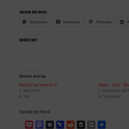
Spread the word:
Mastodon
Facebook
Pinterest
Gefällt mir:
Ähnliche Beiträge
Nachruf auf einen iPod
Apple – iPod – Wh
1. April 2009
5. September 2007
In "life"
In "Computer"
Spread the Word:
Pocket
Mastodon
Diaspora
Pinboard
Reddit
Buffer
Print
Teilen