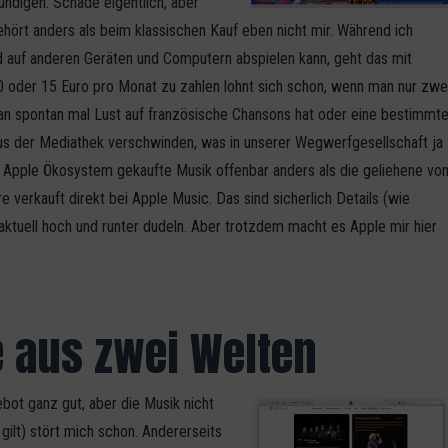
ündigen. Schade eigentlich, aber
ehört anders als beim klassischen Kauf eben nicht mir. Während ich
d auf anderen Geräten und Computern abspielen kann, geht das mit
 10 oder 15 Euro pro Monat zu zahlen lohnt sich schon, wenn man nur zwe
man spontan mal Lust auf französische Chansons hat oder eine bestimmt
us der Mediathek verschwinden, was in unserer Wegwerfgesellschaft ja
s Apple Ökosystem gekaufte Musik offenbar anders als die geliehene vo
e verkauft direkt bei Apple Music. Das sind sicherlich Details (wie
aktuell hoch und runter dudeln. Aber trotzdem macht es Apple mir hier
e aus zwei Welten
bot ganz gut, aber die Musik nicht
ilt) stört mich schon. Andererseits