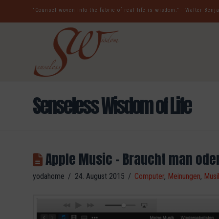
"Counsel woven into the fabric of real life is wisdom." - Walter Ben
Senseless Wisdom of Life
Apple Music – Braucht man oder
yodahome
24. August 2015
Computer
,
Meinungen
,
Musi