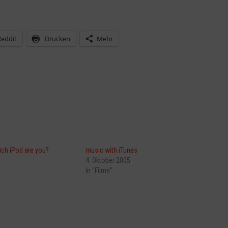
Reddit
Drucken
Mehr
ich iPod are you?
music with iTunes
4. Oktober 2005
In "Filme"