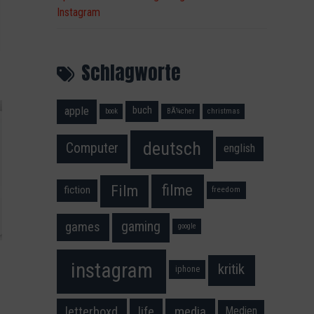
Instagram
Schlagworte
apple
buch
book
BÃ¼cher
christmas
deutsch
Computer
english
filme
Film
fiction
freedom
gaming
games
google
instagram
kritik
iphone
media
letterboxd
life
Medien