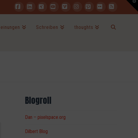
T
t
W
Facebook
LinkedIn
XING
YouTube
Vimeo
Instagram
Pinterest
Flickr
RSS
einungen
Schreiben
thoughts
Blogroll
Dan – pixelspace.org
Dilbert Blog