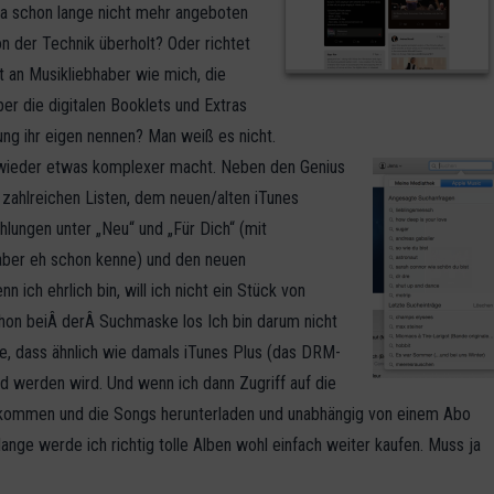
 ja schon lange nicht mehr angeboten
n der Technik überholt? Oder richtet
 an Musikliebhaber wie mich, die
r die digitalen Booklets und Extras
ng ihr eigen nennen? Man weiß es nicht.
s wieder etwas komplexer macht. Neben den Genius
 zahlreichen Listen, dem neuen/alten iTunes
lungen unter „Neu“ und „Für Dich“ (mit
l aber eh schon kenne) und den neuen
 ich ehrlich bin, will ich nicht ein Stück von
chon beiÂ derÂ Suchmaske los Ich bin darum nicht
hte, dass ähnlich wie damals iTunes Plus (das DRM-
d werden wird. Und wenn ich dann Zugriff auf die
ekommen und die Songs herunterladen und unabhängig von einem Abo
olange werde ich richtig tolle Alben wohl einfach weiter kaufen. Muss ja