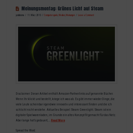
Meinungsmontag: Grünes Licht auf Steam
yodahome
11. März 2013
Computerspiele
,
Medien
,
Meinungen
Leave a Comment
Disclaimer: Dieser Artikel enthält Amazon-Partnerlinks auf genannte Bücher.
Wenn Ihr klickt und bestellt, kriege ich was ab. Es gibt immer wieder Dinge, die
viele Leute scheinbar irgendwie innovativ und interessant finden und die ich
schlicht nicht verstehe. Aktuelles Beispiel: Steam Greenlight. Steam ist ein
digitaler Spielwarenladen, im Grunde ein altes Konzept fit gemacht für das Netz.
Aber lange hat’s gedauert, …
Read More
Spread the Word: