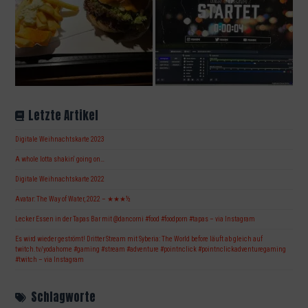
Letzte Artikel
Digitale Weihnachtskarte 2023
A whole lotta shakin‘ going on…
Digitale Weihnachtskarte 2022
Avatar: The Way of Water, 2022 – ★★★½
Lecker Essen in der Tapas Bar mit @dancorni #food #foodporn #tapas – via Instagram
Es wird wieder geströmt! Dritter Stream mit Syberia: The World before läuft ab gleich auf
twitch.tv/yodahome #gaming #stream #adventure #pointnclick #pointnclickadventuregaming
#twitch – via Instagram
Schlagworte