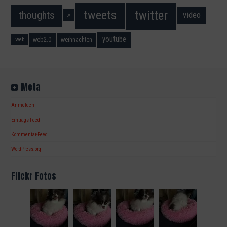
twitter
tweets
thoughts
video
tv
youtube
web2.0
weihnachten
web
Meta
Anmelden
Eintrags-Feed
Kommentar-Feed
WordPress.org
Flickr Fotos