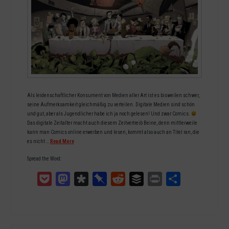
Als leidenschaftlicher Konsument von Medien aller Art ist es bisweilen schwer,
seine Aufmerksamkeit gleichmäßig zu verteilen. Digitale Medien sind schön
und gut, aber als Jugendlicher habe ich ja noch gelesen! Und zwar Comics.
Das digitale Zeitalter macht auch diesem Zeitvertreib Beine, denn mittlerweile
kann man Comics online erwerben und lesen, kommt also auch an Titel ran, die
es nicht …
Read More
Spread the Word:
Pocket
Mastodon
Diaspora
Pinboard
Reddit
Buffer
Print
Teilen