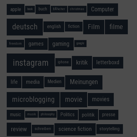
Computer
apple
buch
book
BÃ¼cher
christmas
deutsch
filme
Film
fiction
english
gaming
games
freedom
google
instagram
kritik
letterboxd
iphone
Meinungen
media
life
Medien
movie
microblogging
movies
music
Politics
presse
politik
musik
philosophy
science fiction
review
storytelling
schreiben