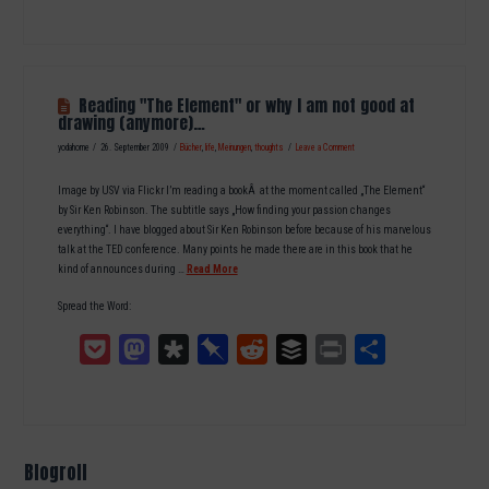
Reading "The Element" or why I am not good at
drawing (anymore)…
yodahome
26. September 2009
Bücher
,
life
,
Meinungen
,
thoughts
Leave a Comment
Image by USV via Flickr I’m reading a bookÂ at the moment called „The Element“
by Sir Ken Robinson. The subtitle says „How finding your passion changes
everything“. I have blogged about Sir Ken Robinson before because of his marvelous
talk at the TED conference. Many points he made there are in this book that he
kind of announces during …
Read More
Spread the Word:
Pocket
Mastodon
Diaspora
Pinboard
Reddit
Buffer
Print
Teilen
Blogroll