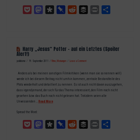
Pocket
Mastodon
Diaspora
Pinboard
Reddit
Buffer
Print
Teilen
Harry „Jesus“ Potter – auf ein Letztes (Spoiler
Alert!)
yodahome
19. September 2011
Filme
,
Meinungen
Leave a Comment
Anders als bei meinen sonstigen Filmkritiken (wenn man sie so nennen will)
werde ich bei diesem Beitrag nicht umhin kommen, zentrale Bestandteile des
Plots wiederholt und detailliert zu nennen. Es ist auch nicht davon auszugehen,
dass irgendjemand, der sich für das Thema interessiert, den Film noch nicht
gesehen bzw. das Buch noch nicht gelesen hat. Trotzdem seien alle
Unwissenden …
Read More
Spread the Word:
Pocket
Mastodon
Diaspora
Pinboard
Reddit
Buffer
Print
Teilen