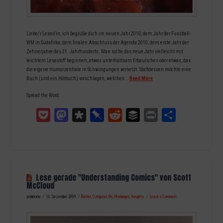
Liebe/r Leser/in, ich begrüße dich im neuen Jahr 2010, dem Jahr der Fussball-
WM in Südafrika, dem finalen Abschluss der Agenda 2010, dem erste Jahr der
Zehnerjahre des 21. Jahrhunderts. Man sollte das neue Jahr vielleicht mit
leichtem Lesestoff beginnen, etwas unterhaltsam Erbauliches oder etwas, das
die eigene Humorzentrale in Schwingungen versetzt. Stattdessen möchte eine
Buch (und ein Hörbuch) vorschlagen, welches …
Read More
Spread the Word:
Pocket
Mastodon
Diaspora
Pinboard
Reddit
Buffer
Print
Teilen
Lese gerade "Understanding Comics" von Scott
McCloud
yodahome
14. Dezember 2009
Bücher
,
Computer
,
life
,
Meinungen
,
thoughts
Leave a Comment