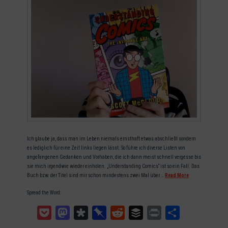
Ich glaube ja, dass man im Leben niemals ernsthaft etwas abschließt sondern
es lediglich für eine Zeit links liegen lässt. So führe ich diverse Listen von
angefangenen Gedanken und Vorhaben, die ich dann meist schnell vergesse bis
sie mich irgendwie wieder einholen. „Understanding Comics“ ist so ein Fall. Das
Buch bzw. der Titel sind mir schon mindestens zwei Mal über …
Read More
Spread the Word:
Pocket
Mastodon
Diaspora
Pinboard
Reddit
Buffer
Print
Teilen