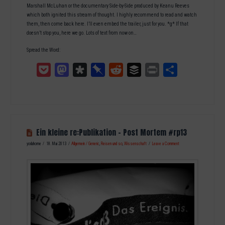
Marshall McLuhan or the documentary Side-by-Side produced by Keanu Reeves
which both ignited this stream of thought. I highly recommend to read and watch
them, then come back here. I’ll even embed the trailer, just for you. *g* If that
doesn’t stop you, here we go. Lots of text from now on…
Spread the Word:
Pocket
Mastodon
Diaspora
Pinboard
Reddit
Buffer
Print
Teilen
Ein kleine re:Publikation – Post Mortem #rp13
yodahome
18. Mai 2013
Allgemein / Generic
,
Reisen und so
,
Wissenschaft
Leave a Comment