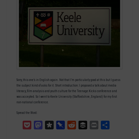
Sorry, this one’s in English again. Not that I’m particularly good at this but I guess
the subject kind of asks for it. Short introduction: I proposed a talk about media
literacy, film analysis and youth culture for the Teenage Kicks conference and
was accepted. So I went to Keele University (Staffordshire, England) for my first
non-national conference.
Spread the Word:
Pocket
Mastodon
Diaspora
Pinboard
Reddit
Buffer
Print
Teilen