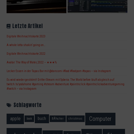
Letzte Artikel
Digitale Weihnachtskarte 2023
A whole lotta shakin‘ going on…
Digitale Weihnachtskarte 2022
Avatar: The Way of Water, 2022 – ★★★½
Lecker Essen in der Tapas Bar mit @dancorni #food #foodporn #tapas – via Instagram
Es wird wieder geströmt! Dritter Stream mit Syberia: The World before läuft ab gleich auf
twitch.tv/yodahome #gaming #stream #adventure #pointnclick #pointnclickadventuregaming
#twitch – via Instagram
Schlagworte
Computer
apple
buch
book
BÃ¼cher
christmas