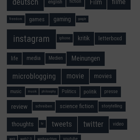
deutsch
filme
Film
fiction
english
gaming
games
freedom
google
instagram
kritik
letterboxd
iphone
Meinungen
media
life
Medien
movie
microblogging
movies
music
Politics
presse
politik
musik
philosophy
science fiction
review
storytelling
schreiben
twitter
tweets
thoughts
video
tv
youtube
web2.0
weihnachten
web