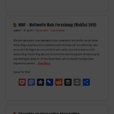
WWF – Weltweite Web-Forschung (WebSci 2011)
yodahome
28. Juni 2011
Wissenschaft
Leave a Comment
Wie dem geneigten Leser womöglich eher unbekannt sein dürfte, hat der Autor
dieses Blogs durchaus einen akademischen Hintergrund. Ich erkläre das, weil
es aus den Beiträgen kaum ersichtlich sein sollte, zumindest wird es nicht
beabsichtigt. Dieser Blog war und ist immerhin eher als digitale Zerstreuung für
alle Beteiligten gedacht.
Von dieser Norm soll mit diesem Beitrag etwas
abgewichen werden, …
Read More
Spread the Word:
Pocket
Mastodon
Diaspora
Pinboard
Reddit
Buffer
Print
Teilen