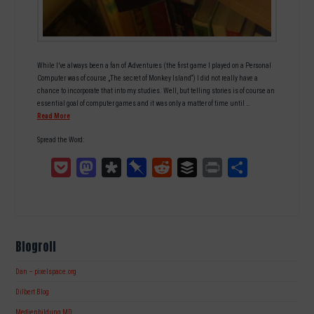
While I’ve always been a fan of Adventures (the first game I played on a Personal
Computer was of course „The secret of Monkey Island“) I did not really have a
chance to incorporate that into my studies. Well, but telling stories is of course an
essential goal of computer games and it was only a matter of time until …
Read More
Spread the Word:
Pocket
Mastodon
Diaspora
Pinboard
Reddit
Buffer
Print
Teilen
Blogroll
Dan – pixelspace.org
Dilbert Blog
Medienbildung MD