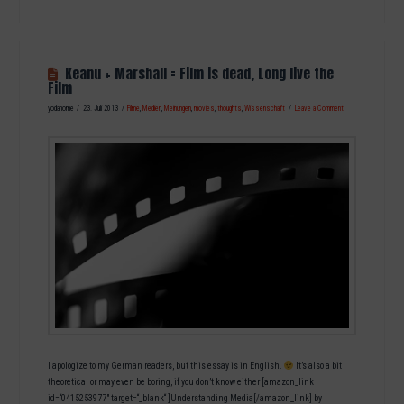
Keanu + Marshall = Film is dead, Long live the
Film
yodahome
23. Juli 2013
Filme
,
Medien
,
Meinungen
,
movies
,
thoughts
,
Wissenschaft
Leave a Comment
I apologize to my German readers, but this essay is in English.
It’s also a bit
theoretical or may even be boring, if you don’t know either [amazon_link
id=“0415253977″ target=“_blank“ ]Understanding Media[/amazon_link] by