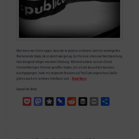
Man kann von Glück sagen, dass der re:publica in diesem Jahr ein verlängertes
Wochenende folgte, denn damit war genug Zeit für eine intensive Nachbereitung
trotz dringend nötiger mentaler Erholung. Während andere sich an Christi
Himmelfahrt gen Himmel gesoffen haben, bin ich die besuchten Sessions
durchgegangen, habe mir verpasste Sessions auf YouTube angeschaut (dafür
gibt es auch ein schönes Interface) und …
Read More
Spread the Word:
Pocket
Mastodon
Diaspora
Pinboard
Reddit
Buffer
Print
Teilen