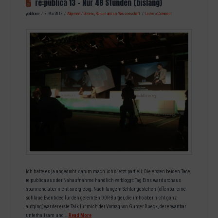
re:publica 13 – Nur 48 Stunden (bislang)
yodahome
8. Mai 2013
Allgemein / Generic
,
Reisen und so
,
Wissenschaft
Leave a Comment
Ich hatte es ja angedroht, darum mach‘ ich’s jetzt partiell: Die ersten beiden Tage
re:publica aus der Nahaufnahme handlich verbloggt: Tag Eins war durchaus
spannend aber nicht so ergiebig: Nach langem Schlangestehen (offenbar eine
schlaue Eventidee für den gelernten DDR-Bürger, die imho aber nicht ganz
aufging)war der erste Talk für mich der Vortrag von Gunter Dueck, der erwartbar
unterhaltsam und …
Read More