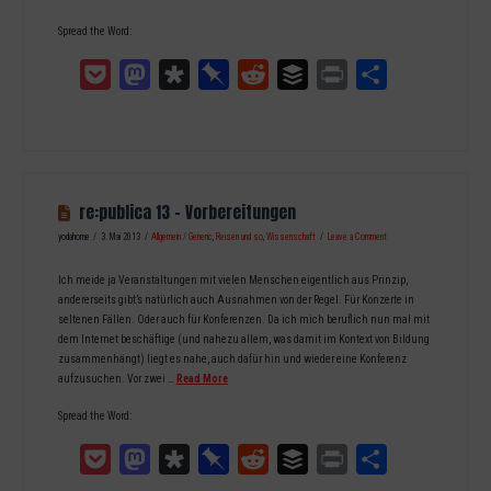
Spread the Word:
Pocket
Mastodon
Diaspora
Pinboard
Reddit
Buffer
Print
Teilen
re:publica 13 – Vorbereitungen
yodahome
3. Mai 2013
Allgemein / Generic
,
Reisen und so
,
Wissenschaft
Leave a Comment
Ich meide ja Veranstaltungen mit vielen Menschen eigentlich aus Prinzip,
andererseits gibt’s natürlich auch Ausnahmen von der Regel. Für Konzerte in
seltenen Fällen. Oder auch für Konferenzen. Da ich mich beruflich nun mal mit
dem Internet beschäftige (und nahezu allem, was damit im Kontext von Bildung
zusammenhängt) liegt es nahe, auch dafür hin und wieder eine Konferenz
aufzusuchen. Vor zwei …
Read More
Spread the Word:
Pocket
Mastodon
Diaspora
Pinboard
Reddit
Buffer
Print
Teilen