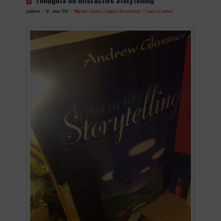
Thoughts on Interactive Storytelling
yodahome
28. Januar 2006
Allgemein / Generic
,
Computer
,
Wissenschaft
Leave a Comment