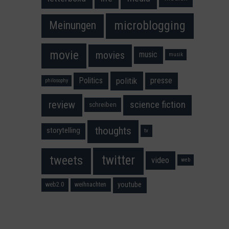
microblogging
Meinungen
movie
movies
music
musik
Politics
presse
politik
philosophy
science fiction
review
schreiben
thoughts
storytelling
tv
twitter
tweets
video
web
youtube
web2.0
weihnachten