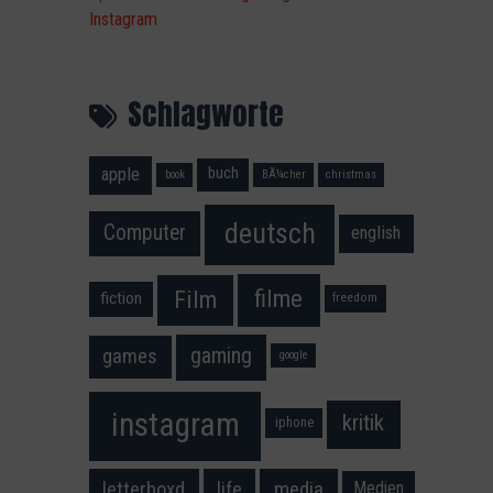
Instagram
Schlagworte
apple
buch
book
BÃ¼cher
christmas
deutsch
Computer
english
filme
Film
fiction
freedom
gaming
games
google
instagram
kritik
iphone
media
letterboxd
life
Medien