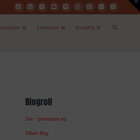
T
t
W
Facebook
LinkedIn
XING
YouTube
Vimeo
Instagram
Pinterest
Flickr
RSS
einungen
Schreiben
thoughts
Blogroll
Dan – pixelspace.org
Dilbert Blog