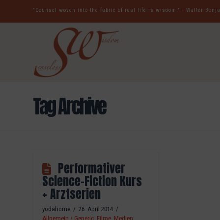
"Counsel woven into the fabric of real life is wisdom." - Walter Ben
Tag Archive
Performativer
Science-Fiction Kurs
+ Arztserien
yodahome
26. April 2014
Allgemein / Generic
,
Filme
,
Medien
,