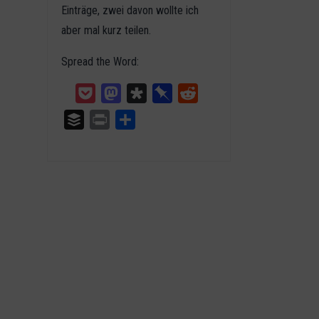
Einträge, zwei davon wollte ich
aber mal kurz teilen.
Spread the Word:
Pocket
Mastodon
Diaspora
Pinboard
Reddit
Buffer
Print
Teilen