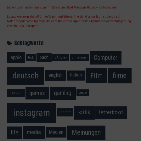
Lecker Essen in der Tapas Bar mit @dancorni #food #foodporn #tapas – via Instagram
Es wird wieder geströmt! Dritter Stream mit Syberia: The World before läuft ab gleich auf
twitch.tv/yodahome #gaming #stream #adventure #pointnclick #pointnclickadventuregaming
#twitch – via Instagram
Schlagworte
Computer
apple
buch
book
BÃ¼cher
christmas
deutsch
filme
Film
fiction
english
gaming
games
freedom
google
instagram
kritik
letterboxd
iphone
Meinungen
media
life
Medien