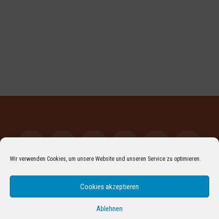
Wir verwenden Cookies, um unsere Website und unseren Service zu optimieren.
Facebook
LinkedIn
XING
YouTube
Vimeo
Instagr
Cookies akzeptieren
Pinterest
Flickr
RSS
ARCHIV
DATENSCHUTZERKLÄRUNG
IMPRESSUM
COOKIE-RICHTLINIE (EU)
Ablehnen