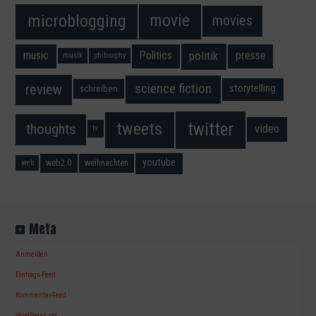
movie
microblogging
movies
music
Politics
presse
politik
musik
philosophy
science fiction
review
storytelling
schreiben
twitter
tweets
thoughts
video
tv
youtube
web2.0
weihnachten
web
Meta
Anmelden
Eintrags-Feed
Kommentar-Feed
WordPress.org