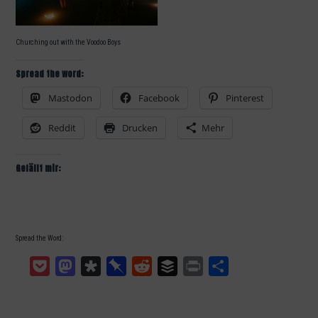
Churching out with the Voodoo Boys
Spread the word:
Mastodon
Facebook
Pinterest
Reddit
Drucken
Mehr
Gefällt mir:
Spread the Word:
Pocket
Mastodon
Diaspora
Pinboard
Reddit
Buffer
Print
Teilen