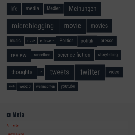
Meinungen
media
life
Medien
movie
microblogging
movies
music
Politics
presse
politik
musik
philosophy
science fiction
review
storytelling
schreiben
twitter
tweets
thoughts
video
tv
youtube
web2.0
weihnachten
web
Meta
Anmelden
Eintrags-Feed