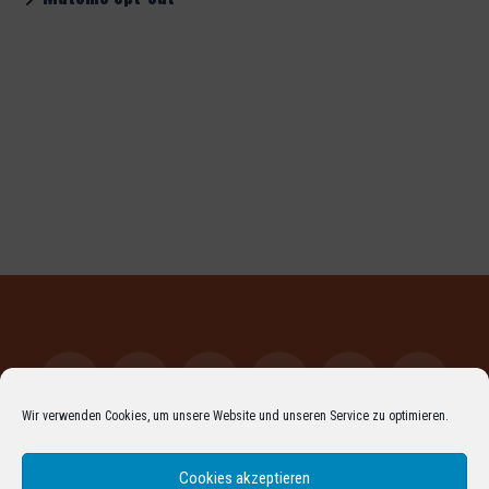
Wir verwenden Cookies, um unsere Website und unseren Service zu optimieren.
Facebook
LinkedIn
XING
YouTube
Vimeo
Instagr
Cookies akzeptieren