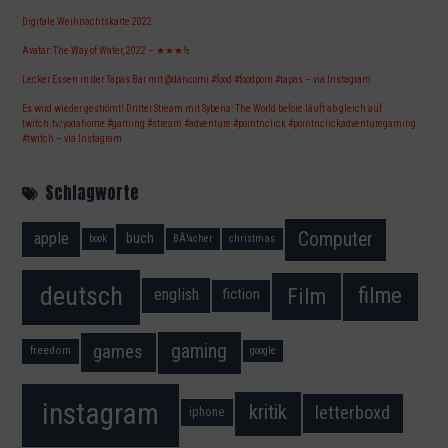
Digitale Weihnachtskarte 2022
Avatar: The Way of Water, 2022 – ★★★½
Lecker Essen in der Tapas Bar mit @dancorni #food #foodporn #tapas – via Instagram
Es wird wieder geströmt! Dritter Stream mit Syberia: The World before läuft ab gleich auf
twitch.tv/yodahome #gaming #stream #adventure #pointnclick #pointnclickadventuregaming
#twitch – via Instagram
Schlagworte
Computer
apple
buch
book
BÃ¼cher
christmas
deutsch
filme
Film
fiction
english
gaming
games
freedom
google
instagram
kritik
letterboxd
iphone