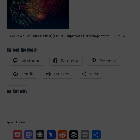
Fireworks von Tom Childers (flickr) (CC-BY) – https://www.flickr.com/photos/tc57/8632354513/
Spread the word:
Mastodon
Facebook
Pinterest
Reddit
Drucken
Mehr
Gefällt mir:
Spread the Word:
Pocket
Mastodon
Diaspora
Pinboard
Reddit
Buffer
Print
Teilen