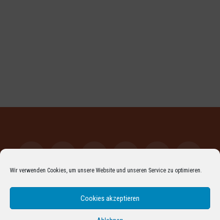
Wir verwenden Cookies, um unsere Website und unseren Service zu optimieren.
Facebook
LinkedIn
XING
YouTube
Vimeo
Instagr
Cookies akzeptieren
Pinterest
Flickr
RSS
ARCHIV
DATENSCHUTZERKLÄRUNG
IMPRESSUM
COOKIE-RICHTLINIE (EU)