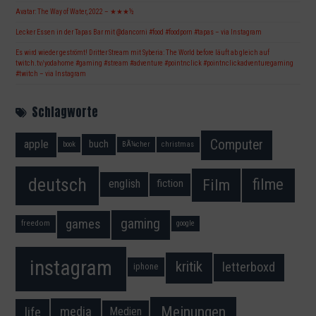
Avatar: The Way of Water, 2022 – ★★★½
Lecker Essen in der Tapas Bar mit @dancorni #food #foodporn #tapas – via Instagram
Es wird wieder geströmt! Dritter Stream mit Syberia: The World before läuft ab gleich auf
twitch.tv/yodahome #gaming #stream #adventure #pointnclick #pointnclickadventuregaming
#twitch – via Instagram
Schlagworte
Computer
apple
buch
book
BÃ¼cher
christmas
deutsch
filme
Film
fiction
english
gaming
games
freedom
google
instagram
kritik
letterboxd
iphone
Meinungen
media
life
Medien