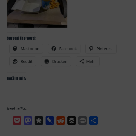
Spread the word:
Mastodon
Facebook
Pinterest
Reddit
Drucken
Mehr
Gefällt mir:
Spread the Word:
Pocket
Mastodon
Diaspora
Pinboard
Reddit
Buffer
Print
Teilen