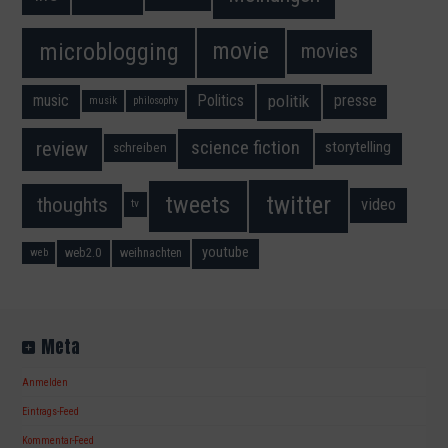
movie
microblogging
movies
music
Politics
presse
politik
musik
philosophy
science fiction
review
storytelling
schreiben
twitter
tweets
thoughts
video
tv
youtube
web2.0
weihnachten
web
Meta
Anmelden
Eintrags-Feed
Kommentar-Feed