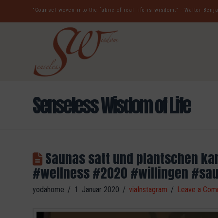
"Counsel woven into the fabric of real life is wisdom." - Walter Ben
Senseless Wisdom of Life
Saunas satt und plantschen ka
️️️️️#wellness #2020 #willingen #s
yodahome
1. Januar 2020
viaInstagram
Leave a Com