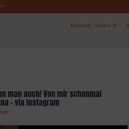
jamin
Allgemein / Generic
M
nn man auch! Von mir schonmal
auna – via Instagram
ment