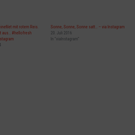
nefilet mit rotem Reis.
Sonne, Sonne, Sonne satt… – via Instagram
t aus… #hellofresh
20. Juli 2016
nstagram
In "viaInstagram"
4