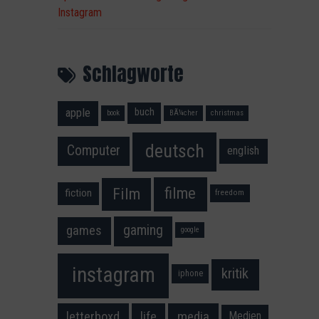
Instagram
Schlagworte
apple
buch
book
BÃ¼cher
christmas
deutsch
Computer
english
filme
Film
fiction
freedom
gaming
games
google
instagram
kritik
iphone
media
letterboxd
life
Medien