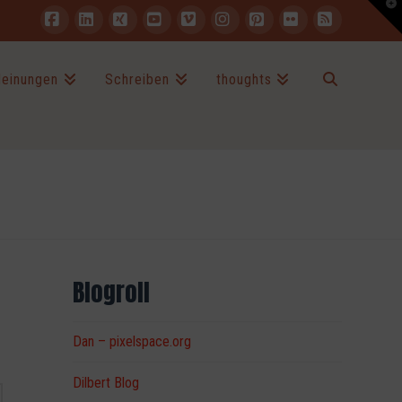
T
t
W
Facebook
LinkedIn
XING
YouTube
Vimeo
Instagram
Pinterest
Flickr
RSS
einungen
Schreiben
thoughts
Blogroll
Dan – pixelspace.org
Dilbert Blog