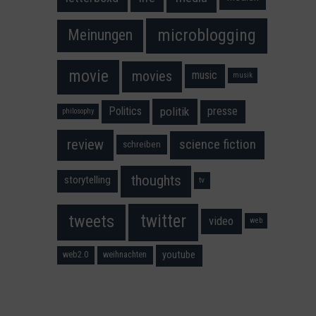
microblogging
Meinungen
movie
movies
music
musik
Politics
presse
politik
philosophy
science fiction
review
schreiben
thoughts
storytelling
tv
twitter
tweets
video
web
youtube
web2.0
weihnachten