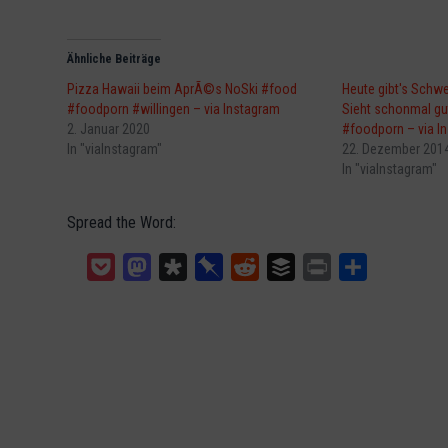
Ähnliche Beiträge
Pizza Hawaii beim AprÃ©s NoSki #food
Heute gibt's Schwei
#foodporn #willingen – via Instagram
Sieht schonmal gu
2. Januar 2020
#foodporn – via I
In "viaInstagram"
22. Dezember 201
In "viaInstagram"
Spread the Word:
Pocket
Mastodon
Diaspora
Pinboard
Reddit
Buffer
Print
Teilen