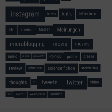
instagram
kritik
letterboxd
iphone
Meinungen
media
life
Medien
movie
microblogging
movies
music
Politics
presse
politik
musik
philosophy
science fiction
review
storytelling
schreiben
twitter
tweets
thoughts
video
tv
youtube
web2.0
weihnachten
web