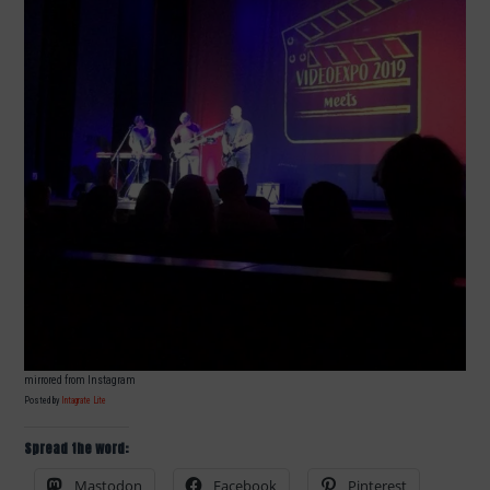
mirrored from Instagram
Posted by
Intagrate Lite
Spread the word:
Mastodon
Facebook
Pinterest