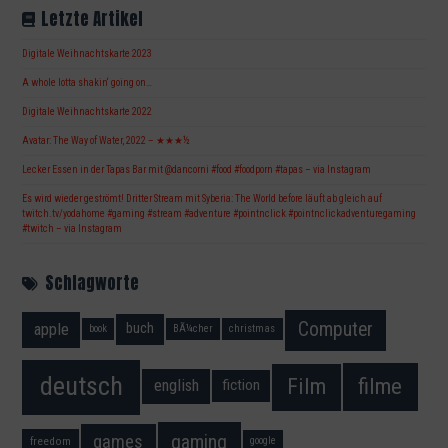
Letzte Artikel
Digitale Weihnachtskarte 2023
A whole lotta shakin‘ going on…
Digitale Weihnachtskarte 2022
Avatar: The Way of Water, 2022 – ★★★½
Lecker Essen in der Tapas Bar mit @dancorni #food #foodporn #tapas – via Instagram
Es wird wieder geströmt! Dritter Stream mit Syberia: The World before läuft ab gleich auf
twitch.tv/yodahome #gaming #stream #adventure #pointnclick #pointnclickadventuregaming
#twitch – via Instagram
Schlagworte
Computer
apple
buch
book
BÃ¼cher
christmas
deutsch
filme
Film
fiction
english
gaming
games
freedom
google