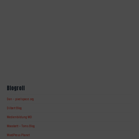
Blogroll
Dan – pixelspace.org
Dilbert Blog
Medienbildung MD
Moosbett – Toms Blog
WordPress Planet