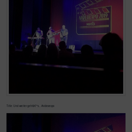
Title: Und weiter gehtâ€™s… #videoexpo