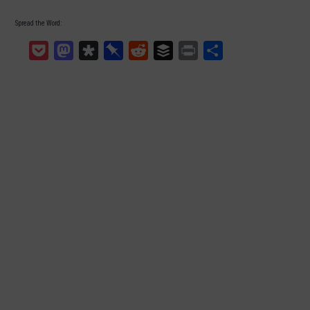
Spread the Word:
Pocket
Mastodon
Diaspora
Pinboard
Reddit
Buffer
Print
Teilen