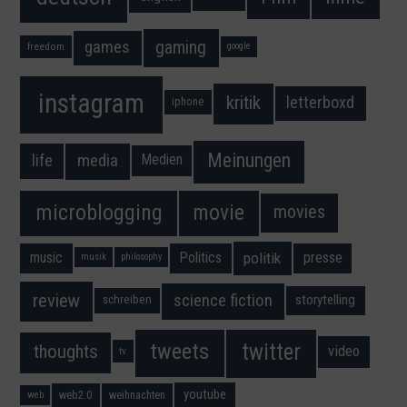
gaming
games
freedom
google
instagram
kritik
letterboxd
iphone
Meinungen
media
life
Medien
movie
microblogging
movies
music
Politics
presse
politik
musik
philosophy
science fiction
review
storytelling
schreiben
twitter
tweets
thoughts
video
tv
youtube
web2.0
weihnachten
web