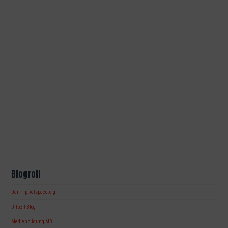
Blogroll
Dan – pixelspace.org
Dilbert Blog
Medienbildung MD