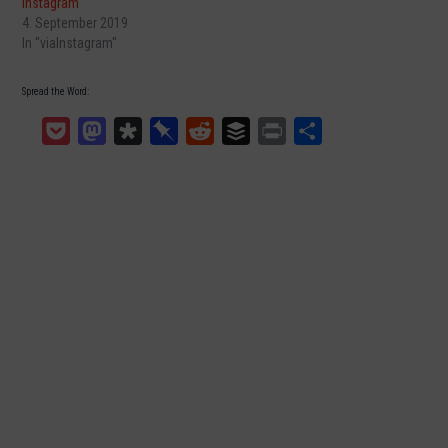
Instagram
4. September 2019
In "viaInstagram"
Spread the Word:
Pocket
Mastodon
Diaspora
Pinboard
Reddit
Buffer
Print
Teilen