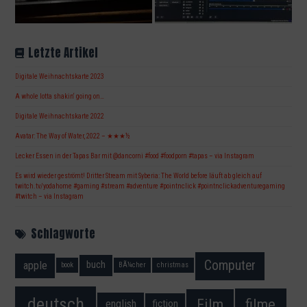
Letzte Artikel
Digitale Weihnachtskarte 2023
A whole lotta shakin‘ going on…
Digitale Weihnachtskarte 2022
Avatar: The Way of Water, 2022 – ★★★½
Lecker Essen in der Tapas Bar mit @dancorni #food #foodporn #tapas – via Instagram
Es wird wieder geströmt! Dritter Stream mit Syberia: The World before läuft ab gleich auf
twitch.tv/yodahome #gaming #stream #adventure #pointnclick #pointnclickadventuregaming
#twitch – via Instagram
Schlagworte
Computer
apple
buch
book
BÃ¼cher
christmas
deutsch
filme
Film
fiction
english