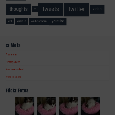
twitter
tweets
thoughts
video
tv
youtube
web2.0
weihnachten
web
Meta
Anmelden
Eintrags-Feed
Kommentar-Feed
WordPress.org
Flickr Fotos