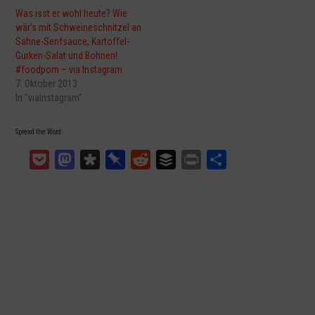
Was isst er wohl heute? Wie
wär's mit Schweineschnitzel an
Sahne-Senfsauce, Kartoffel-
Gurken-Salat und Bohnen!
#foodporn – via Instagram
7. Oktober 2013
In "viaInstagram"
Spread the Word:
Pocket
Mastodon
Diaspora
Pinboard
Reddit
Buffer
Print
Teilen