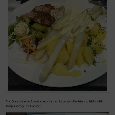
Title: Oder auch lecker: Schweinemedaillons mit Spargel an Hollandaise und Salzkartoffeln
#foodporn #spargelzeit #saturday