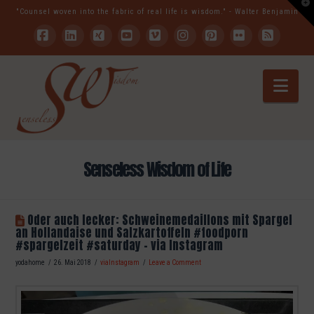
T
"Counsel woven into the fabric of real life is wisdom." - Walter Benjamin
t
W
Facebook
LinkedIn
XING
YouTube
Vimeo
Instagram
Pinterest
Flickr
RSS
Nav
Senseless Wisdom of Life
Oder auch lecker: Schweinemedaillons mit Spargel
an Hollandaise und Salzkartoffeln #foodporn
#spargelzeit #saturday – via Instagram
yodahome
26. Mai 2018
viaInstagram
Leave a Comment