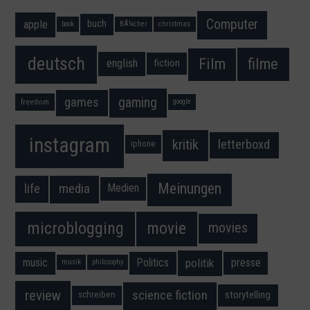
Computer
apple
buch
book
BÃ¼cher
christmas
deutsch
filme
Film
fiction
english
gaming
games
freedom
google
instagram
kritik
letterboxd
iphone
Meinungen
media
life
Medien
movie
microblogging
movies
music
Politics
presse
politik
musik
philosophy
science fiction
review
storytelling
schreiben