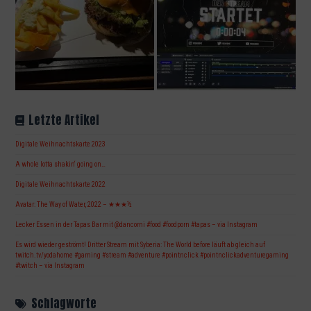
Letzte Artikel
Digitale Weihnachtskarte 2023
A whole lotta shakin‘ going on…
Digitale Weihnachtskarte 2022
Avatar: The Way of Water, 2022 – ★★★½
Lecker Essen in der Tapas Bar mit @dancorni #food #foodporn #tapas – via Instagram
Es wird wieder geströmt! Dritter Stream mit Syberia: The World before läuft ab gleich auf
twitch.tv/yodahome #gaming #stream #adventure #pointnclick #pointnclickadventuregaming
#twitch – via Instagram
Schlagworte