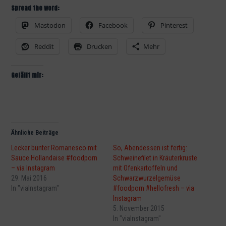
Spread the word:
Mastodon
Facebook
Pinterest
Reddit
Drucken
Mehr
Gefällt mir:
Ähnliche Beiträge
Lecker bunter Romanesco mit
So, Abendessen ist fertig:
Sauce Hollandaise #foodporn
Schweinefilet in Kräuterkruste
– via Instagram
mit Ofenkartoffeln und
29. Mai 2016
Schwarzwurzelgemüse
In "viaInstagram"
#foodporn #hellofresh – via
Instagram
5. November 2015
In "viaInstagram"