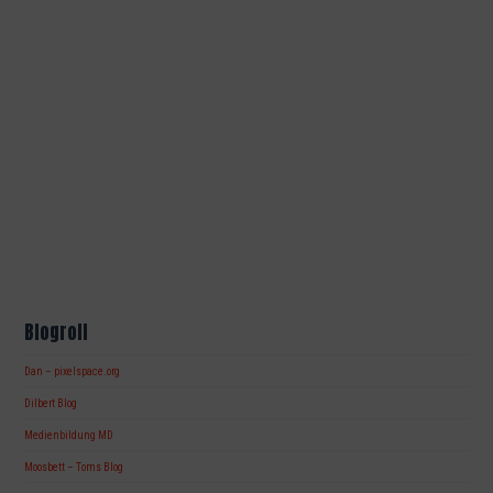
Blogroll
Dan – pixelspace.org
Dilbert Blog
Medienbildung MD
Moosbett – Toms Blog