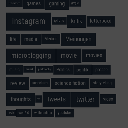
gaming
games
freedom
google
instagram
kritik
letterboxd
iphone
Meinungen
media
life
Medien
movie
microblogging
movies
music
Politics
presse
politik
musik
philosophy
science fiction
review
storytelling
schreiben
twitter
tweets
thoughts
video
tv
youtube
web2.0
weihnachten
web