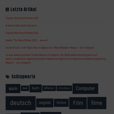
Letzte Artikel
Digitale Weihnachtskarte 2023
A whole lotta shakin‘ going on…
Digitale Weihnachtskarte 2022
Avatar: The Way of Water, 2022 – ★★★½
Lecker Essen in der Tapas Bar mit @dancorni #food #foodporn #tapas – via Instagram
Es wird wieder geströmt! Dritter Stream mit Syberia: The World before läuft ab gleich auf
twitch.tv/yodahome #gaming #stream #adventure #pointnclick #pointnclickadventuregaming
#twitch – via Instagram
Schlagworte
Computer
apple
buch
book
BÃ¼cher
christmas
deutsch
filme
Film
fiction
english