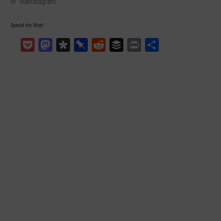
In "viaInstagram"
Spread the Word:
Pocket
Mastodon
Diaspora
Pinboard
Reddit
Buffer
Print
Teilen