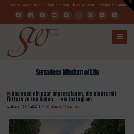
T
"Counsel woven into the fabric of real life is wisdom." - Walter Benjamin
t
W
Facebook
LinkedIn
XING
YouTube
Vimeo
Instagram
Pinterest
Flickr
RSS
Nav
Senseless Wisdom of Life
Und noch ein paar Impressionen, die nichts mit
Futtern zu tun haben… – via Instagram
yodahome
27. April 2018
viaInstagram
1 Comment