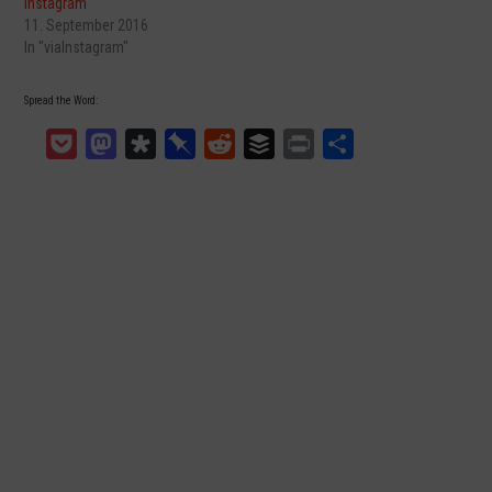
Instagram
11. September 2016
In "viaInstagram"
Spread the Word:
Pocket
Mastodon
Diaspora
Pinboard
Reddit
Buffer
Print
Teilen