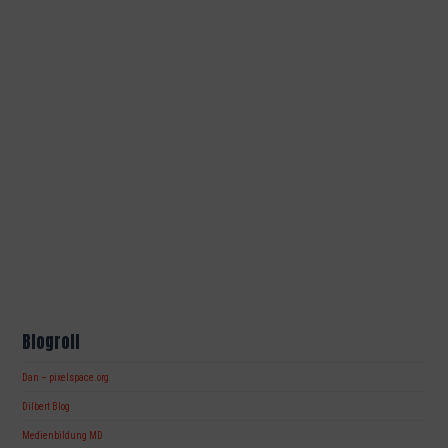
Blogroll
Dan – pixelspace.org
Dilbert Blog
Medienbildung MD