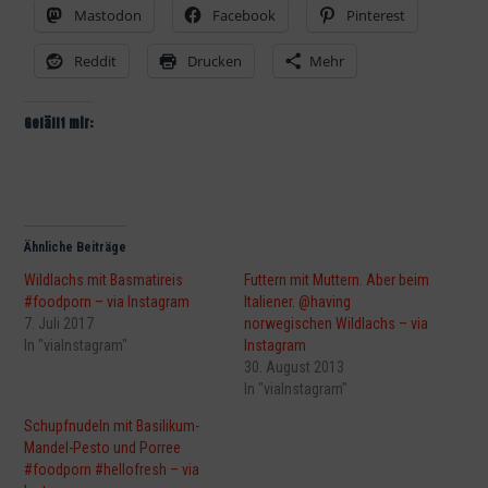
Mastodon
Facebook
Pinterest
Reddit
Drucken
Mehr
Gefällt mir:
Ähnliche Beiträge
Wildlachs mit Basmatireis
Futtern mit Muttern. Aber beim
#foodporn – via Instagram
Italiener. @having
7. Juli 2017
norwegischen Wildlachs – via
In "viaInstagram"
Instagram
30. August 2013
In "viaInstagram"
Schupfnudeln mit Basilikum-
Mandel-Pesto und Porree
#foodporn #hellofresh – via