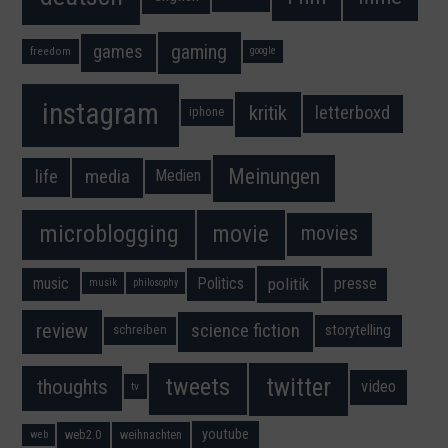
gaming
games
freedom
google
instagram
kritik
letterboxd
iphone
Meinungen
media
life
Medien
movie
microblogging
movies
music
Politics
presse
politik
musik
philosophy
science fiction
review
storytelling
schreiben
twitter
tweets
thoughts
video
tv
youtube
web2.0
weihnachten
web