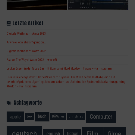
Letzte Artikel
Digitale Weihnachtskarte 2023
A whole lotta shakin‘ going on…
Digitale Weihnachtskarte 2022
Avatar: The Way of Water, 2022 – ★★★½
Lecker Essen in der Tapas Bar mit @dancorni #food #foodporn #tapas – via Instagram
Es wird wieder geströmt! Dritter Stream mit Syberia: The World before läuft ab gleich auf
twitch.tv/yodahome #gaming #stream #adventure #pointnclick #pointnclickadventuregaming
#twitch – via Instagram
Schlagworte
Computer
apple
buch
book
BÃ¼cher
christmas
deutsch
filme
Film
fiction
english