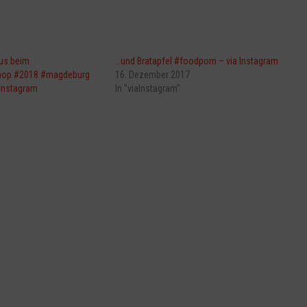
aus beim
…und Bratapfel #foodporn – via Instagram
op #2018 #magdeburg
16. Dezember 2017
a Instagram
In "viaInstagram"