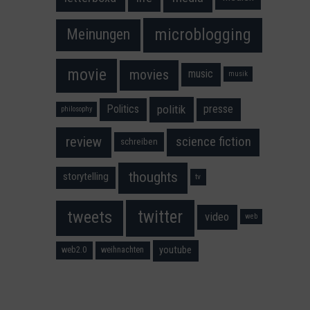
microblogging
Meinungen
movie
movies
music
musik
Politics
presse
politik
philosophy
science fiction
review
schreiben
thoughts
storytelling
tv
twitter
tweets
video
web
youtube
web2.0
weihnachten