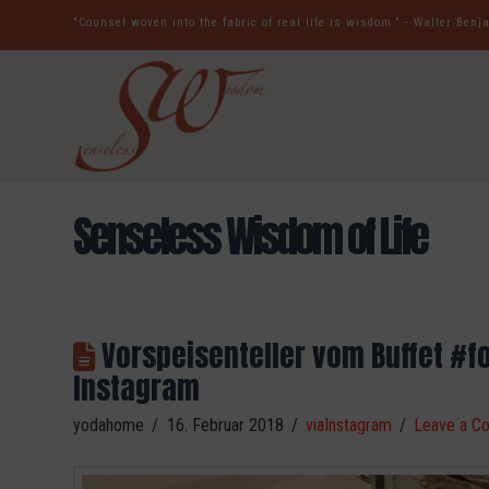
"Counsel woven into the fabric of real life is wisdom." - Walter Ben
Senseless Wisdom of Life
Vorspeisenteller vom Buffet #
Instagram
yodahome
16. Februar 2018
viaInstagram
Leave a C