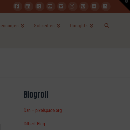
T
t
W
Facebook
LinkedIn
XING
YouTube
Vimeo
Instagram
Pinterest
Flickr
RSS
einungen
Schreiben
thoughts
Blogroll
Dan – pixelspace.org
Dilbert Blog