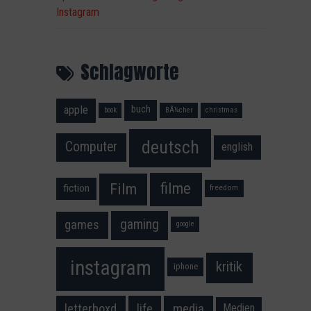
Instagram
Schlagworte
apple
buch
book
BÃ¼cher
christmas
deutsch
Computer
english
filme
Film
fiction
freedom
gaming
games
google
instagram
kritik
iphone
media
letterboxd
life
Medien