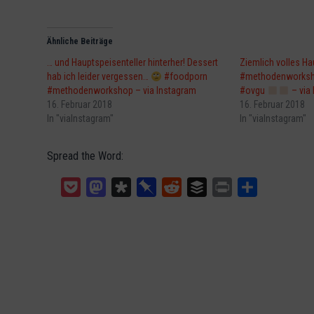
Ähnliche Beiträge
… und Hauptspeisenteller hinterher! Dessert
Ziemlich volles H
hab ich leider vergessen…
#foodporn
#methodenworksh
#methodenworkshop – via Instagram
#ovgu
‍ – vi
16. Februar 2018
16. Februar 2018
In "viaInstagram"
In "viaInstagram"
Spread the Word:
Pocket
Mastodon
Diaspora
Pinboard
Reddit
Buffer
Print
Teilen