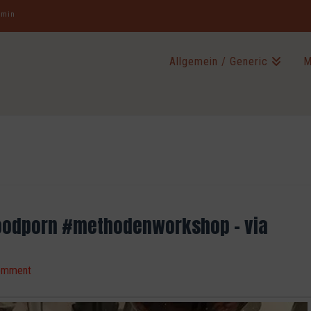
jamin
Allgemein / Generic
M
foodporn #methodenworkshop – via
omment