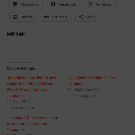
Mastodon
Facebook
Pinterest
Reddit
Drucken
Mehr
Gefällt mir:
Ähnliche Beiträge
Roasted Salmon, lemon cream
Lunchtime! #foodporn – via
sauce and Cretan potatoes
Instagram
#Greek #foodporn – via
19. September 2016
Instagram
In "viaInstagram"
17. März 2017
In "viaInstagram"
Lunchtime!! Reste von gestern
#foodporn #lunch – via
Instagram