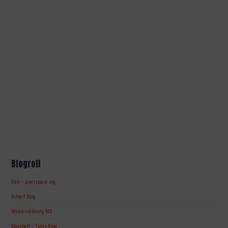
Blogroll
Dan – pixelspace.org
Dilbert Blog
Medienbildung MD
Moosbett – Toms Blog