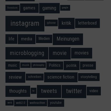
gaming
games
freedom
google
instagram
kritik
letterboxd
iphone
Meinungen
media
life
Medien
movie
microblogging
movies
music
Politics
presse
politik
musik
philosophy
science fiction
review
storytelling
schreiben
twitter
tweets
thoughts
video
tv
youtube
web2.0
weihnachten
web