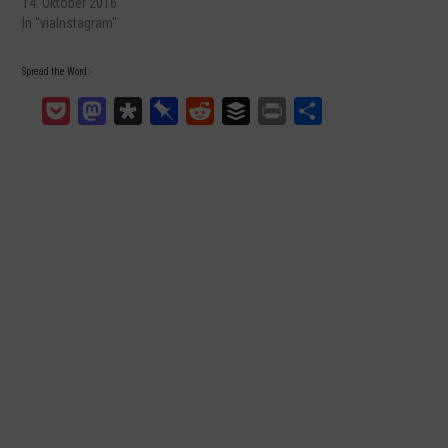
14. Oktober 2016
In "viaInstagram"
Spread the Word:
Pocket
Mastodon
Diaspora
Pinboard
Reddit
Buffer
Print
Teilen