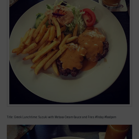
Title: Greek Lunchtime: Suzuki with Metaxa-Cream-Sauce and Fries #friday #foodporn