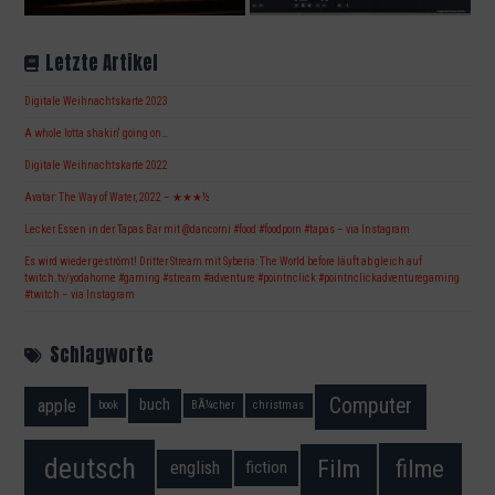
Letzte Artikel
Digitale Weihnachtskarte 2023
A whole lotta shakin‘ going on…
Digitale Weihnachtskarte 2022
Avatar: The Way of Water, 2022 – ★★★½
Lecker Essen in der Tapas Bar mit @dancorni #food #foodporn #tapas – via Instagram
Es wird wieder geströmt! Dritter Stream mit Syberia: The World before läuft ab gleich auf
twitch.tv/yodahome #gaming #stream #adventure #pointnclick #pointnclickadventuregaming
#twitch – via Instagram
Schlagworte
Computer
apple
buch
book
BÃ¼cher
christmas
deutsch
filme
Film
fiction
english