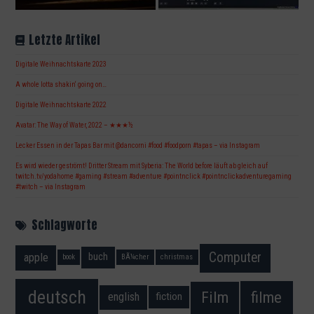
Letzte Artikel
Digitale Weihnachtskarte 2023
A whole lotta shakin‘ going on…
Digitale Weihnachtskarte 2022
Avatar: The Way of Water, 2022 – ★★★½
Lecker Essen in der Tapas Bar mit @dancorni #food #foodporn #tapas – via Instagram
Es wird wieder geströmt! Dritter Stream mit Syberia: The World before läuft ab gleich auf
twitch.tv/yodahome #gaming #stream #adventure #pointnclick #pointnclickadventuregaming
#twitch – via Instagram
Schlagworte
Computer
apple
buch
book
BÃ¼cher
christmas
deutsch
filme
Film
fiction
english