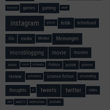
gaming
games
freedom
google
instagram
kritik
letterboxd
iphone
Meinungen
media
life
Medien
movie
microblogging
movies
music
Politics
presse
politik
musik
philosophy
science fiction
review
storytelling
schreiben
twitter
tweets
thoughts
video
tv
youtube
web2.0
weihnachten
web