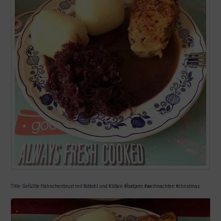
Title: Gefüllte Hähnchenbrust mit Rotkohl und Klößen #foodporn #weihnachten #christmas