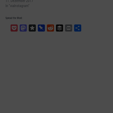
11. Dezember 2017
In "viaInstagram"
Spread the Word:
Pocket
Mastodon
Diaspora
Pinboard
Reddit
Buffer
Print
Teilen