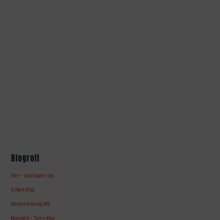
Blogroll
Dan – pixelspace.org
Dilbert Blog
Medienbildung MD
Moosbett – Toms Blog