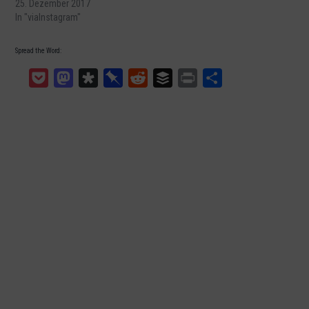
25. Dezember 2017
In "viaInstagram"
Spread the Word:
Pocket
Mastodon
Diaspora
Pinboard
Reddit
Buffer
Print
Teilen