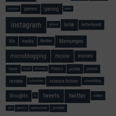
gaming
games
freedom
google
instagram
kritik
letterboxd
iphone
Meinungen
media
life
Medien
movie
microblogging
movies
music
Politics
presse
politik
musik
philosophy
science fiction
review
storytelling
schreiben
twitter
tweets
thoughts
video
tv
youtube
web2.0
weihnachten
web