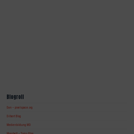
Blogroll
Dan – pixelspace.org
Dilbert Blog
Medienbildung MD
Moosbett – Toms Blog