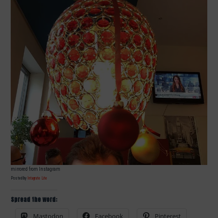
mirrored from Instagram
Posted by
Intagrate Lite
Spread the word:
Mastodon
Facebook
Pinterest