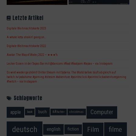
Letzte Artikel
Digitale Weihnachtskarte 2023
A whole lotta shakin‘ going on…
Digitale Weihnachtskarte 2022
Avatar: The Way of Water, 2022 – ★★★½
Lecker Essen in der Tapas Bar mit @dancorni #food #foodporn #tapas – via Instagram
Es wird wieder geströmt! Dritter Stream mit Syberia: The World before läuft ab gleich auf
twitch.tv/yodahome #gaming #stream #adventure #pointnclick #pointnclickadventuregaming
#twitch – via Instagram
Schlagworte
Computer
apple
buch
book
BÃ¼cher
christmas
deutsch
filme
Film
fiction
english