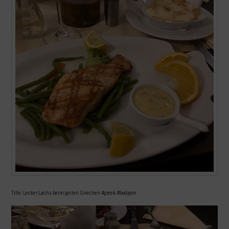
Title: Lecker Lachs beim geilen Griechen #greek #foodporn