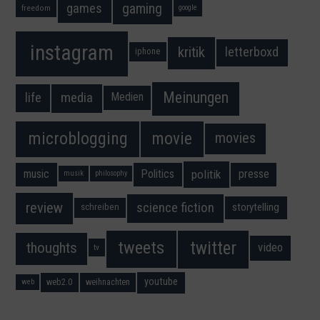
gaming
games
freedom
google
instagram
kritik
letterboxd
iphone
Meinungen
media
life
Medien
movie
microblogging
movies
music
Politics
presse
politik
musik
philosophy
science fiction
review
storytelling
schreiben
twitter
tweets
thoughts
video
tv
youtube
web2.0
weihnachten
web