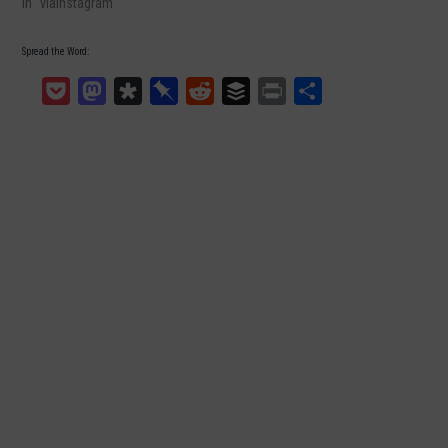
In "viaInstagram"
Spread the Word:
Pocket
Mastodon
Diaspora
Pinboard
Reddit
Buffer
Print
Teilen