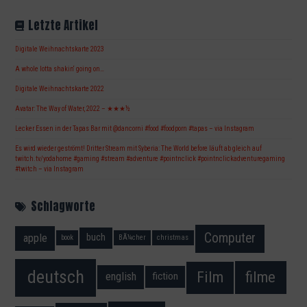
Letzte Artikel
Digitale Weihnachtskarte 2023
A whole lotta shakin‘ going on…
Digitale Weihnachtskarte 2022
Avatar: The Way of Water, 2022 – ★★★½
Lecker Essen in der Tapas Bar mit @dancorni #food #foodporn #tapas – via Instagram
Es wird wieder geströmt! Dritter Stream mit Syberia: The World before läuft ab gleich auf
twitch.tv/yodahome #gaming #stream #adventure #pointnclick #pointnclickadventuregaming
#twitch – via Instagram
Schlagworte
Computer
apple
buch
book
BÃ¼cher
christmas
deutsch
filme
Film
fiction
english