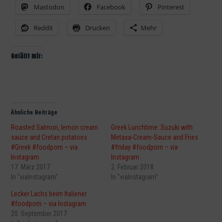
Mastodon
Facebook
Pinterest
Reddit
Drucken
Mehr
Gefällt mir:
Ähnliche Beiträge
Roasted Salmon, lemon cream
Greek Lunchtime: Suzuki with
sauce and Cretan potatoes
Metaxa-Cream-Sauce and Fries
#Greek #foodporn – via
#friday #foodporn – via
Instagram
Instagram
17. März 2017
2. Februar 2018
In "viaInstagram"
In "viaInstagram"
Lecker Lachs beim Italiener
#foodporn – via Instagram
20. September 2017