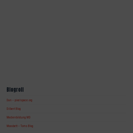
Blogroll
Dan – pixelspace.org
Dilbert Blog
Medienbildung MD
Moosbett – Toms Blog