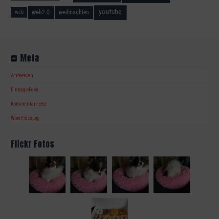
youtube
web2.0
weihnachten
web
Meta
Anmelden
Eintrags-Feed
Kommentar-Feed
WordPress.org
Flickr Fotos