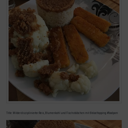
Title: Wilder disziplinierter Reis, Blumenkohl und Fischstäbchen mit Bröseltopping #foodporn