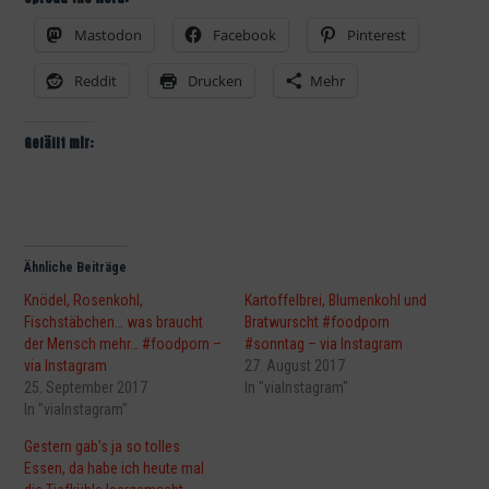
Mastodon
Facebook
Pinterest
Reddit
Drucken
Mehr
Gefällt mir:
Ähnliche Beiträge
Knödel, Rosenkohl,
Kartoffelbrei, Blumenkohl und
Fischstäbchen… was braucht
Bratwurscht #foodporn
der Mensch mehr… #foodporn –
#sonntag – via Instagram
via Instagram
27. August 2017
25. September 2017
In "viaInstagram"
In "viaInstagram"
Gestern gab's ja so tolles
Essen, da habe ich heute mal