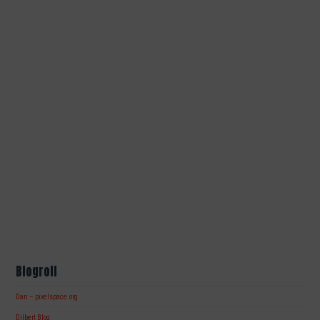
Blogroll
Dan – pixelspace.org
Dilbert Blog