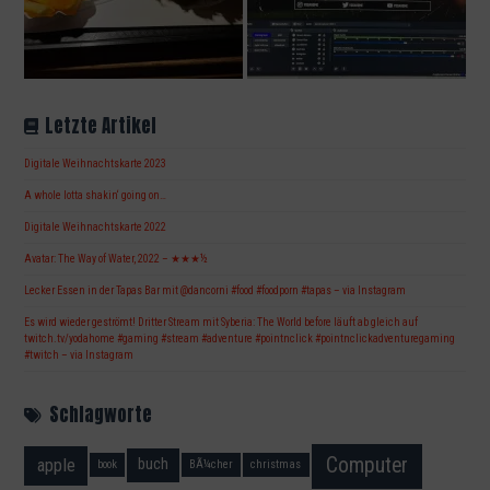
Letzte Artikel
Digitale Weihnachtskarte 2023
A whole lotta shakin‘ going on…
Digitale Weihnachtskarte 2022
Avatar: The Way of Water, 2022 – ★★★½
Lecker Essen in der Tapas Bar mit @dancorni #food #foodporn #tapas – via Instagram
Es wird wieder geströmt! Dritter Stream mit Syberia: The World before läuft ab gleich auf
twitch.tv/yodahome #gaming #stream #adventure #pointnclick #pointnclickadventuregaming
#twitch – via Instagram
Schlagworte
Computer
apple
buch
book
BÃ¼cher
christmas