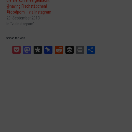
die Tiefkühle leergemacht.
@having Fischstäbchen!
#foodporn – via Instagram
29. September 2013
In "viaInstagram"
Spread the Word:
Pocket
Mastodon
Diaspora
Pinboard
Reddit
Buffer
Print
Teilen