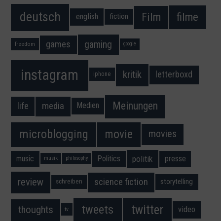
deutsch
filme
Film
fiction
english
gaming
games
freedom
google
instagram
kritik
letterboxd
iphone
Meinungen
media
life
Medien
movie
microblogging
movies
music
Politics
presse
politik
musik
philosophy
science fiction
review
storytelling
schreiben
twitter
tweets
thoughts
video
tv