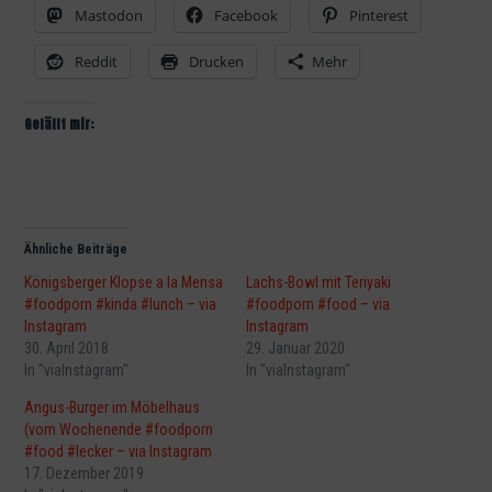
Mastodon
Facebook
Pinterest
Reddit
Drucken
Mehr
Gefällt mir:
Ähnliche Beiträge
Königsberger Klopse a la Mensa
Lachs-Bowl mit Teriyaki
#foodporn #kinda #lunch – via
#foodporn #food – via
Instagram
Instagram
30. April 2018
29. Januar 2020
In "viaInstagram"
In "viaInstagram"
Angus-Burger im Möbelhaus
(vom Wochenende #foodporn
#food #lecker – via Instagram
17. Dezember 2019