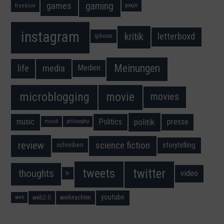
gaming
games
freedom
google
instagram
kritik
letterboxd
iphone
Meinungen
media
life
Medien
movie
microblogging
movies
music
Politics
presse
politik
musik
philosophy
science fiction
review
storytelling
schreiben
twitter
tweets
thoughts
video
tv
youtube
web2.0
weihnachten
web