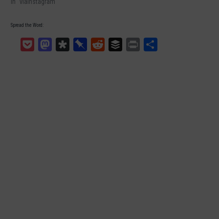
In "viaInstagram"
Spread the Word:
Pocket
Mastodon
Diaspora
Pinboard
Reddit
Buffer
Print
Teilen