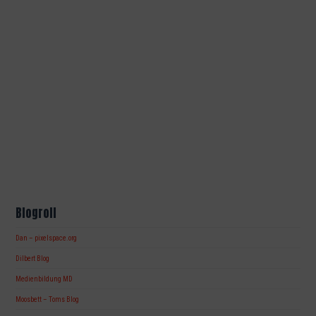
Blogroll
Dan – pixelspace.org
Dilbert Blog
Medienbildung MD
Moosbett – Toms Blog