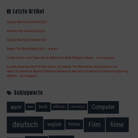
Letzte Artikel
Digitale Weihnachtskarte 2023
A whole lotta shakin‘ going on…
Digitale Weihnachtskarte 2022
Avatar: The Way of Water, 2022 – ★★★½
Lecker Essen in der Tapas Bar mit @dancorni #food #foodporn #tapas – via Instagram
Es wird wieder geströmt! Dritter Stream mit Syberia: The World before läuft ab gleich auf
twitch.tv/yodahome #gaming #stream #adventure #pointnclick #pointnclickadventuregaming
#twitch – via Instagram
Schlagworte
Computer
apple
buch
book
BÃ¼cher
christmas
deutsch
filme
Film
fiction
english