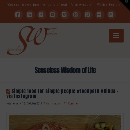
T
"Counsel woven into the fabric of real life is wisdom." - Walter Benjamin
t
W
Facebook
LinkedIn
XING
YouTube
Vimeo
Instagram
Pinterest
Flickr
RSS
Nav
Senseless Wisdom of Life
Simple food for simple people #foodporn #kinda –
via Instagram
yodahome
16. Oktober 2016
viaInstagram
1 Comment