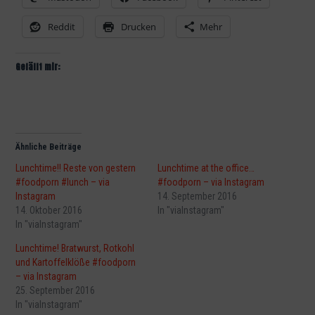
Reddit
Drucken
Mehr
Gefällt mir:
Ähnliche Beiträge
Lunchtime!! Reste von gestern
Lunchtime at the office…
#foodporn #lunch – via
#foodporn – via Instagram
Instagram
14. September 2016
14. Oktober 2016
In "viaInstagram"
In "viaInstagram"
Lunchtime! Bratwurst, Rotkohl
und Kartoffelklöße #foodporn
– via Instagram
25. September 2016
In "viaInstagram"