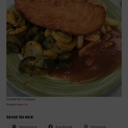
mirrored from Instagram
Posted by
Intagrate Lite
Spread the word:
Mastodon
Facebook
Pinterest