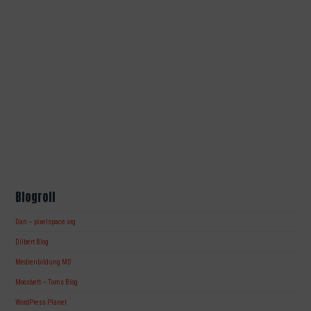
Blogroll
Dan – pixelspace.org
Dilbert Blog
Medienbildung MD
Moosbett – Toms Blog
WordPress Planet