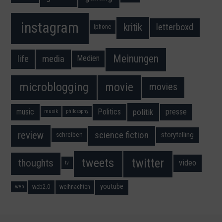
instagram
kritik
letterboxd
iphone
Meinungen
media
life
Medien
movie
microblogging
movies
music
Politics
presse
politik
musik
philosophy
science fiction
review
storytelling
schreiben
twitter
tweets
thoughts
video
tv
youtube
web2.0
weihnachten
web