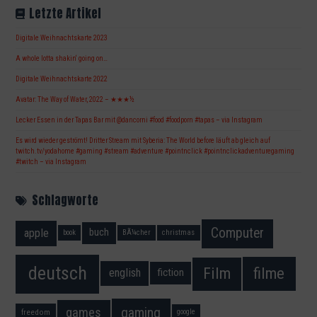
Letzte Artikel
Digitale Weihnachtskarte 2023
A whole lotta shakin‘ going on…
Digitale Weihnachtskarte 2022
Avatar: The Way of Water, 2022 – ★★★½
Lecker Essen in der Tapas Bar mit @dancorni #food #foodporn #tapas – via Instagram
Es wird wieder geströmt! Dritter Stream mit Syberia: The World before läuft ab gleich auf
twitch.tv/yodahome #gaming #stream #adventure #pointnclick #pointnclickadventuregaming
#twitch – via Instagram
Schlagworte
Computer
apple
buch
book
BÃ¼cher
christmas
deutsch
filme
Film
fiction
english
gaming
games
freedom
google