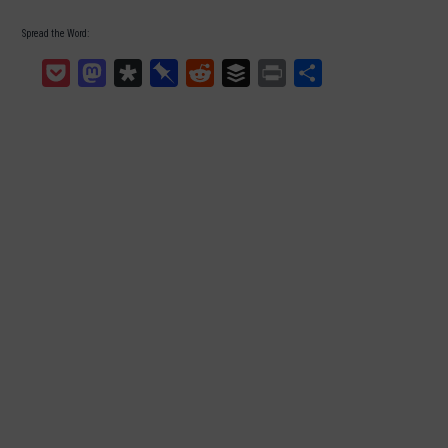
Spread the Word:
Pocket
Mastodon
Diaspora
Pinboard
Reddit
Buffer
Print
Teilen