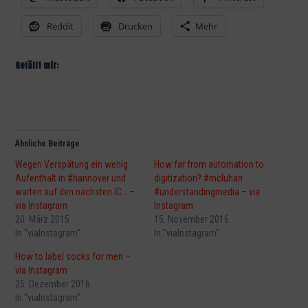
Reddit
Drucken
Mehr
Gefällt mir:
Ähnliche Beiträge
Wegen Verspätung ein wenig
How far from automation to
Aufenthalt in #hannover und
digitization? #mcluhan
warten auf den nächsten IC… –
#understandingmedia – via
via Instagram
Instagram
20. März 2015
15. November 2016
In "viaInstagram"
In "viaInstagram"
How to label socks for men –
via Instagram
25. Dezember 2016
In "viaInstagram"