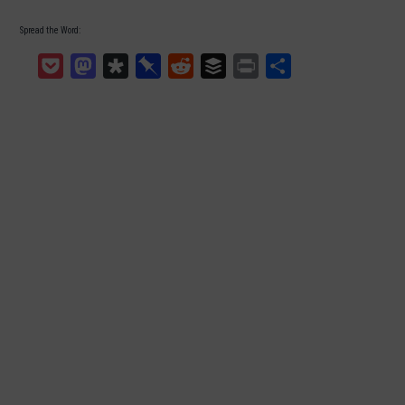
Spread the Word:
Pocket
Mastodon
Diaspora
Pinboard
Reddit
Buffer
Print
Teilen