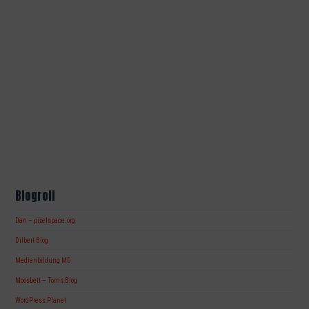
Blogroll
Dan – pixelspace.org
Dilbert Blog
Medienbildung MD
Moosbett – Toms Blog
WordPress Planet