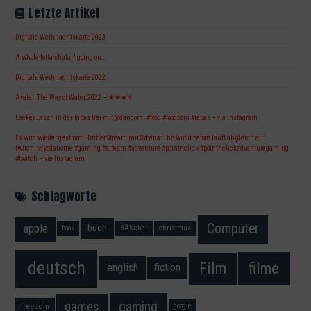
Letzte Artikel
Digitale Weihnachtskarte 2023
A whole lotta shakin‘ going on…
Digitale Weihnachtskarte 2022
Avatar: The Way of Water, 2022 – ★★★½
Lecker Essen in der Tapas Bar mit @dancorni #food #foodporn #tapas – via Instagram
Es wird wieder geströmt! Dritter Stream mit Syberia: The World before läuft ab gleich auf
twitch.tv/yodahome #gaming #stream #adventure #pointnclick #pointnclickadventuregaming
#twitch – via Instagram
Schlagworte
Computer
apple
buch
book
BÃ¼cher
christmas
deutsch
filme
Film
fiction
english
gaming
games
freedom
google