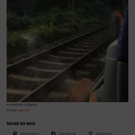
mirrored from Instagram
Posted by
Intagrate Lite
Spread the word:
Mastodon
Facebook
Pinterest