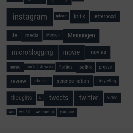
instagram
kritik
letterboxd
iphone
Meinungen
media
life
Medien
movie
microblogging
movies
music
Politics
presse
politik
musik
philosophy
science fiction
review
storytelling
schreiben
twitter
tweets
thoughts
video
tv
youtube
web2.0
weihnachten
web