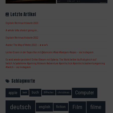
Letzte Artikel
Digitale Weihnachtskarte 2023
A whole lotta shakin‘ going on…
Digitale Weihnachtskarte 2022
Avatar: The Way of Water, 2022 – ★★★½
Lecker Essen in der Tapas Bar mit @dancorni #food #foodporn #tapas – via Instagram
Es wird wieder geströmt! Dritter Stream mit Syberia: The World before läuft ab gleich auf
twitch.tv/yodahome #gaming #stream #adventure #pointnclick #pointnclickadventuregaming
#twitch – via Instagram
Schlagworte
Computer
apple
buch
book
BÃ¼cher
christmas
deutsch
filme
Film
fiction
english