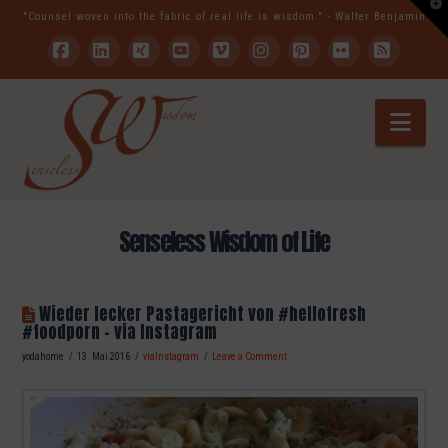
T
"Counsel woven into the fabric of real life is wisdom." - Walter Benjamin
t
W
Facebook
LinkedIn
XING
YouTube
Vimeo
Instagram
Pinterest
Flickr
RSS
Nav
Senseless Wisdom of Life
Wieder lecker Pastagericht von #hellofresh
#foodporn – via Instagram
yodahome
13. Mai 2016
viaInstagram
Leave a Comment