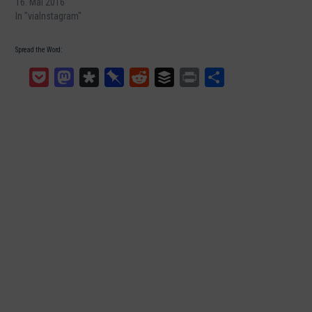
16. Mai 2016
In "viaInstagram"
Spread the Word:
Pocket
Mastodon
Diaspora
Pinboard
Reddit
Buffer
Print
Teilen