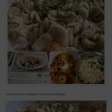
Title: Wieder lecker Pastagericht von #hellofresh #foodporn