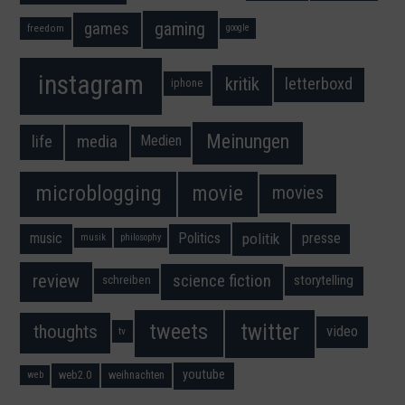
gaming
games
freedom
google
instagram
kritik
letterboxd
iphone
Meinungen
media
life
Medien
movie
microblogging
movies
music
Politics
presse
politik
musik
philosophy
science fiction
review
storytelling
schreiben
twitter
tweets
thoughts
video
tv
youtube
web2.0
weihnachten
web