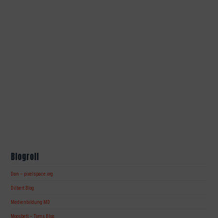
Blogroll
Dan – pixelspace.org
Dilbert Blog
Medienbildung MD
Moosbett – Toms Blog