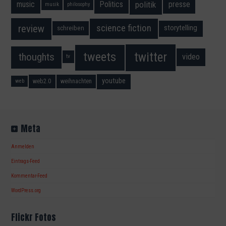
music
Politics
presse
politik
musik
philosophy
science fiction
review
storytelling
schreiben
twitter
tweets
thoughts
video
tv
youtube
web2.0
weihnachten
web
Meta
Anmelden
Eintrags-Feed
Kommentar-Feed
WordPress.org
Flickr Fotos