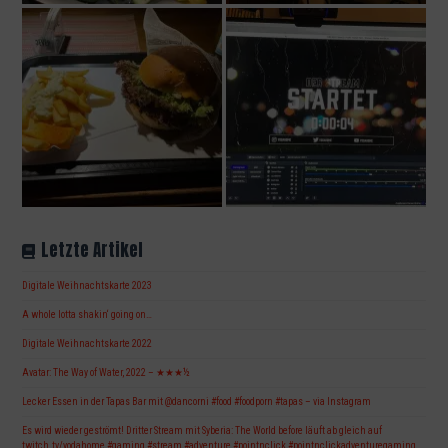
Letzte Artikel
Digitale Weihnachtskarte 2023
A whole lotta shakin‘ going on…
Digitale Weihnachtskarte 2022
Avatar: The Way of Water, 2022 – ★★★½
Lecker Essen in der Tapas Bar mit @dancorni #food #foodporn #tapas – via Instagram
Es wird wieder geströmt! Dritter Stream mit Syberia: The World before läuft ab gleich auf
twitch.tv/yodahome #gaming #stream #adventure #pointnclick #pointnclickadventuregaming