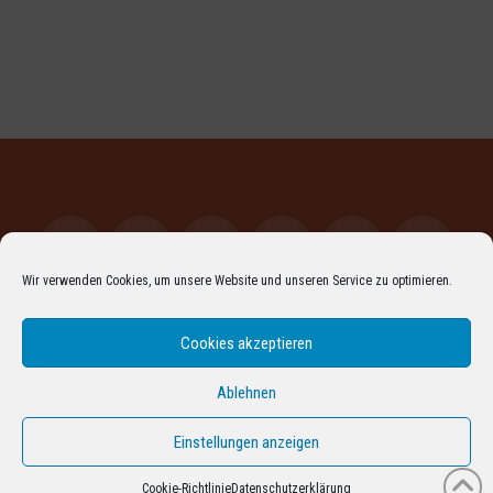
Wir verwenden Cookies, um unsere Website und unseren Service zu optimieren.
Facebook
LinkedIn
XING
YouTube
Vimeo
Instagr
Cookies akzeptieren
Pinterest
Flickr
RSS
ARCHIV
DATENSCHUTZERKLÄRUNG
IMPRESSUM
COOKIE-RICHTLINIE (EU)
Ablehnen
PROUDLY POWERED BY THE
X WORDPRESS THEME
Einstellungen anzeigen
Cookie-Richtlinie
Datenschutzerklärung