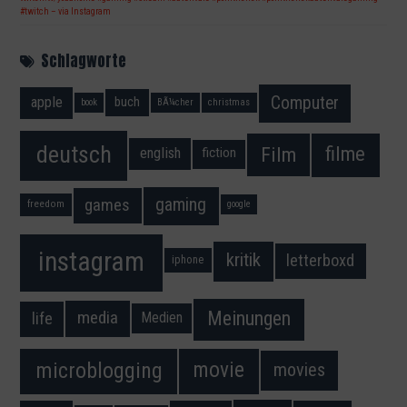
#twitch – via Instagram
Schlagworte
Computer
apple
buch
book
BÃ¼cher
christmas
deutsch
filme
Film
fiction
english
gaming
games
freedom
google
instagram
kritik
letterboxd
iphone
Meinungen
media
life
Medien
movie
microblogging
movies