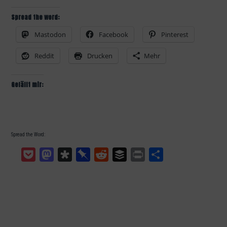
Spread the word:
Mastodon
Facebook
Pinterest
Reddit
Drucken
Mehr
Gefällt mir:
Spread the Word:
Pocket
Mastodon
Diaspora
Pinboard
Reddit
Buffer
Print
Teilen