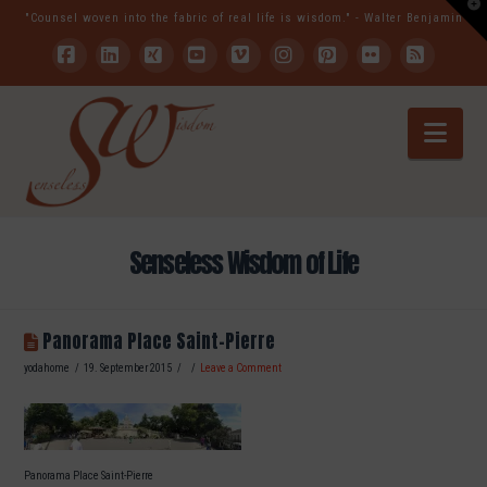
T
"Counsel woven into the fabric of real life is wisdom." - Walter Benjamin
t
W
Facebook
LinkedIn
XING
YouTube
Vimeo
Instagram
Pinterest
Flickr
RSS
Nav
Senseless Wisdom of Life
Panorama Place Saint-Pierre
yodahome
19. September 2015
Leave a Comment
Panorama Place Saint-Pierre