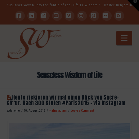
T
"Counsel woven into the fabric of real life is wisdom." - Walter Benjamin
t
W
Facebook
LinkedIn
XING
YouTube
Vimeo
Instagram
Pinterest
Flickr
RSS
Nav
Senseless Wisdom of Life
Heute riskieren wir mal einen Blick von Sacre-
CÅ“ur. Nach 300 Stufen #Paris2015 – via Instagram
yodahome
10. August 2015
viaInstagram
Leave a Comment