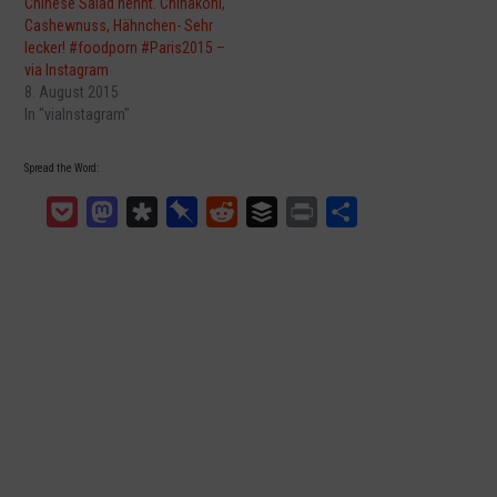
Chinese Salad nennt. Chinakohl,
Cashewnuss, Hähnchen- Sehr
lecker! #foodporn #Paris2015 –
via Instagram
8. August 2015
In "viaInstagram"
Spread the Word:
Pocket
Mastodon
Diaspora
Pinboard
Reddit
Buffer
Print
Teilen