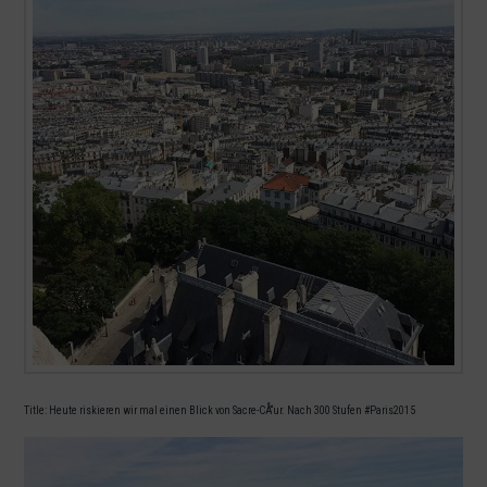
Title: Heute riskieren wir mal einen Blick von Sacre-CÅ“ur. Nach 300 Stufen #Paris2015