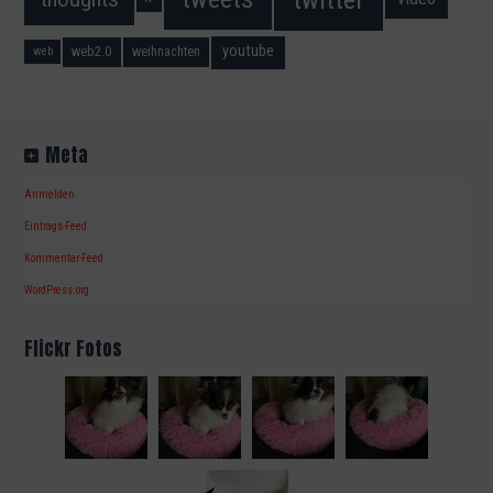
youtube
web2.0
weihnachten
web
Meta
Anmelden
Eintrags-Feed
Kommentar-Feed
WordPress.org
Flickr Fotos