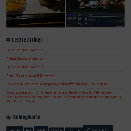
Letzte Artikel
Digitale Weihnachtskarte 2023
A whole lotta shakin‘ going on…
Digitale Weihnachtskarte 2022
Avatar: The Way of Water, 2022 – ★★★½
Lecker Essen in der Tapas Bar mit @dancorni #food #foodporn #tapas – via Instagram
Es wird wieder geströmt! Dritter Stream mit Syberia: The World before läuft ab gleich auf
twitch.tv/yodahome #gaming #stream #adventure #pointnclick #pointnclickadventuregaming
#twitch – via Instagram
Schlagworte
Computer
apple
buch
book
BÃ¼cher
christmas