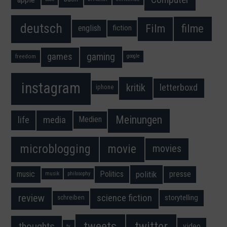
deutsch
filme
Film
fiction
english
gaming
games
freedom
google
instagram
kritik
letterboxd
iphone
Meinungen
media
life
Medien
movie
microblogging
movies
music
Politics
presse
politik
musik
philosophy
science fiction
review
storytelling
schreiben
twitter
tweets
thoughts
video
tv