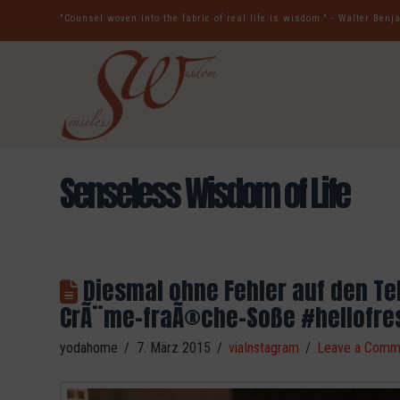
"Counsel woven into the fabric of real life is wisdom." - Walter Ben
Senseless Wisdom of Life
Diesmal ohne Fehler auf den Tel
CrÃ¨me-fraÃ®che-Soße #hellofres
yodahome
7. März 2015
viaInstagram
Leave a Comm