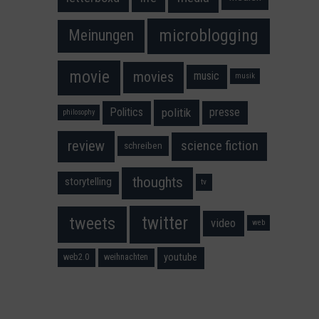
microblogging
Meinungen
movie
movies
music
musik
Politics
presse
politik
philosophy
science fiction
review
schreiben
thoughts
storytelling
tv
twitter
tweets
video
web
youtube
web2.0
weihnachten