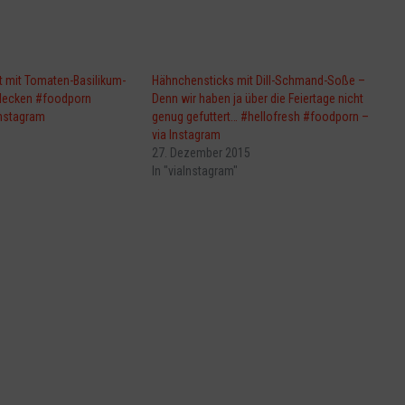
t mit Tomaten-Basilikum-
Hähnchensticks mit Dill-Schmand-Soße –
elecken #foodporn
Denn wir haben ja über die Feiertage nicht
Instagram
genug gefuttert… #hellofresh #foodporn –
via Instagram
27. Dezember 2015
In "viaInstagram"