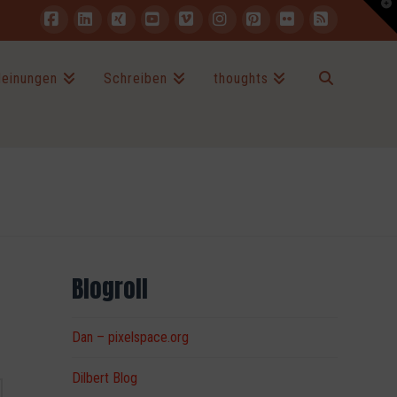
T
t
W
Facebook
LinkedIn
XING
YouTube
Vimeo
Instagram
Pinterest
Flickr
RSS
einungen
Schreiben
thoughts
Blogroll
Dan – pixelspace.org
Dilbert Blog