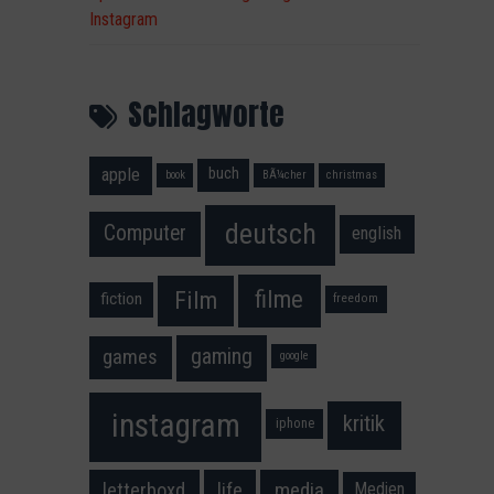
Instagram
Schlagworte
apple
buch
book
BÃ¼cher
christmas
deutsch
Computer
english
filme
Film
fiction
freedom
gaming
games
google
instagram
kritik
iphone
media
letterboxd
life
Medien