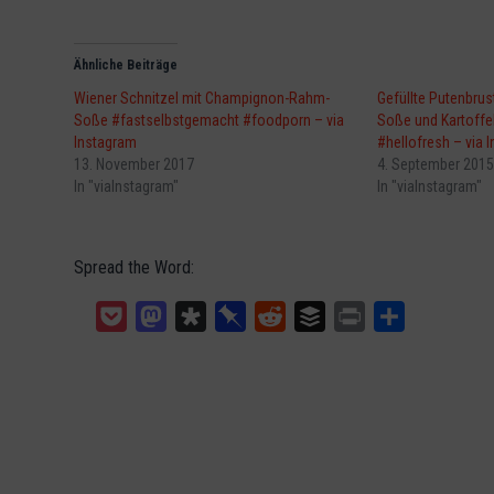
Ähnliche Beiträge
Wiener Schnitzel mit Champignon-Rahm-
Gefüllte Putenbrus
Soße #fastselbstgemacht #foodporn – via
Soße und Kartoff
Instagram
#hellofresh – via 
13. November 2017
4. September 2015
In "viaInstagram"
In "viaInstagram"
Spread the Word:
Pocket
Mastodon
Diaspora
Pinboard
Reddit
Buffer
Print
Teilen