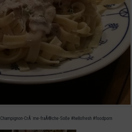
r mit Champignon-CrÃ¨me-fraÃ®che-Soße #hellofresh #foodporn