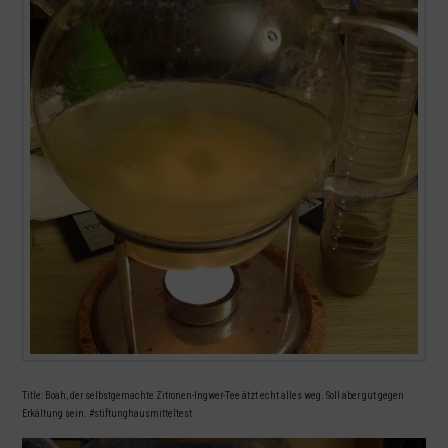
Title: Boah, der selbstgemachte Zitronen-Ingwer-Tee ätzt echt alles weg. Soll aber gut gegen
Erkältung sein. #stiftunghausmitteltest