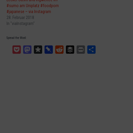
#sumo am Uniplatz #foodporn
#japanese – via Instagram
28. Februar 2018
In "viaInstagram"
Spread the Word:
Pocket
Mastodon
Diaspora
Pinboard
Reddit
Buffer
Print
Teilen