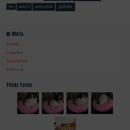
youtube
web2.0
weihnachten
web
Meta
Anmelden
Eintrags-Feed
Kommentar-Feed
WordPress.org
Flickr Fotos