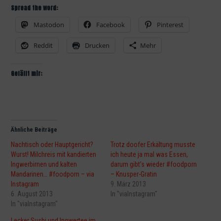
Spread the word:
Mastodon
Facebook
Pinterest
Reddit
Drucken
Mehr
Gefällt mir:
Ähnliche Beiträge
Nachtisch oder Hauptgericht?
Trotz doofer Erkältung musste
Wurst! Milchreis mit kandierten
ich heute ja mal was Essen,
Ingwerbirnen und kalten
darum gibt’s wieder #foodporn
Mandarinen… #foodporn – via
– Knusper-Gratin
Instagram
9. März 2013
6. August 2013
In "viaInstagram"
In "viaInstagram"
Lecker Sushi und Ingwertee im