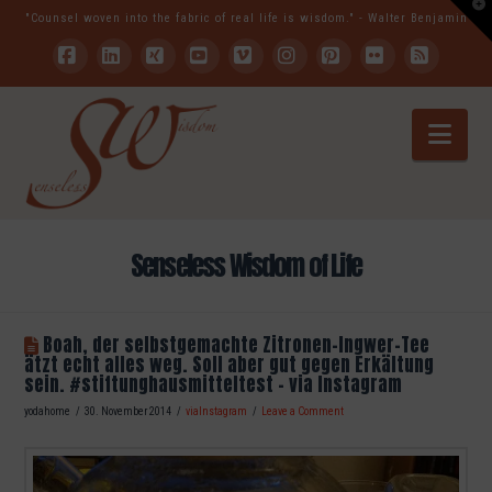
T
"Counsel woven into the fabric of real life is wisdom." - Walter Benjamin
t
W
Facebook
LinkedIn
XING
YouTube
Vimeo
Instagram
Pinterest
Flickr
RSS
Nav
Senseless Wisdom of Life
Boah, der selbstgemachte Zitronen-Ingwer-Tee
ätzt echt alles weg. Soll aber gut gegen Erkältung
sein. #stiftunghausmitteltest – via Instagram
yodahome
30. November 2014
viaInstagram
Leave a Comment