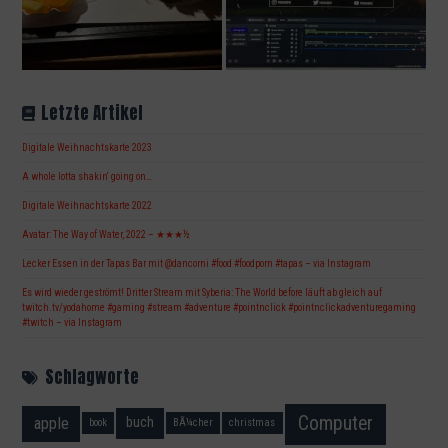
Letzte Artikel
Digitale Weihnachtskarte 2023
A whole lotta shakin‘ going on…
Digitale Weihnachtskarte 2022
Avatar: The Way of Water, 2022 – ★★★½
Lecker Essen in der Tapas Bar mit @dancorni #food #foodporn #tapas – via Instagram
Es wird wieder geströmt! Dritter Stream mit Syberia: The World before läuft ab gleich auf
twitch.tv/yodahome #gaming #stream #adventure #pointnclick #pointnclickadventuregaming
#twitch – via Instagram
Schlagworte
Computer
apple
buch
book
BÃ¼cher
christmas