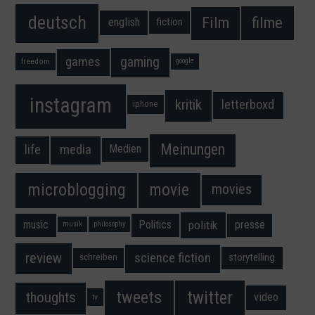
deutsch
filme
Film
fiction
english
gaming
games
freedom
google
instagram
kritik
letterboxd
iphone
Meinungen
media
life
Medien
movie
microblogging
movies
music
Politics
presse
politik
musik
philosophy
science fiction
review
storytelling
schreiben
twitter
tweets
thoughts
video
tv