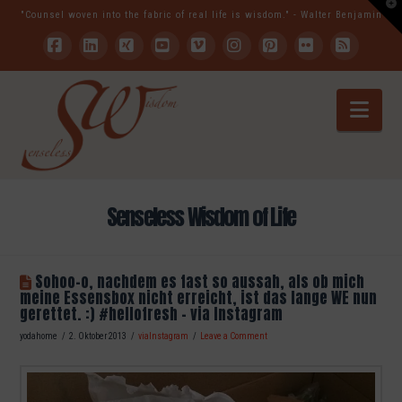
T
"Counsel woven into the fabric of real life is wisdom." - Walter Benjamin
t
W
Facebook
LinkedIn
XING
YouTube
Vimeo
Instagram
Pinterest
Flickr
RSS
Nav
Senseless Wisdom of Life
Sohoo-o, nachdem es fast so aussah, als ob mich
meine Essensbox nicht erreicht, ist das lange WE nun
gerettet. :) #hellofresh – via Instagram
yodahome
2. Oktober 2013
viaInstagram
Leave a Comment