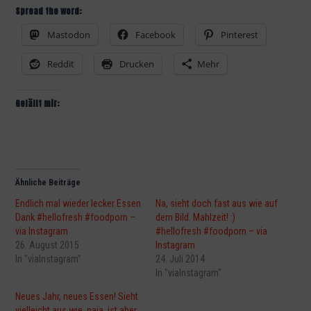
Spread the word:
Mastodon
Facebook
Pinterest
Reddit
Drucken
Mehr
Gefällt mir:
Ähnliche Beiträge
Endlich mal wieder lecker Essen
Na, sieht doch fast aus wie auf
Dank #hellofresh #foodporn –
dem Bild. Mahlzeit! :)
via Instagram
#hellofresh #foodporn – via
26. August 2015
Instagram
In "viaInstagram"
24. Juli 2014
In "viaInstagram"
Neues Jahr, neues Essen! Sieht
vielleicht aus wie, naja, ist aber