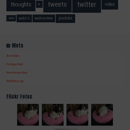
twitter
tweets
thoughts
video
tv
youtube
web2.0
weihnachten
web
Meta
Anmelden
Eintrags-Feed
Kommentar-Feed
WordPress.org
Flickr Fotos