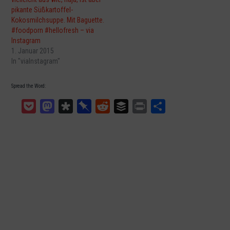
pikante Süßkartoffel-
Kokosmilchsuppe. Mit Baguette.
#foodporn #hellofresh – via
Instagram
1. Januar 2015
In "viaInstagram"
Spread the Word:
Pocket
Mastodon
Diaspora
Pinboard
Reddit
Buffer
Print
Teilen