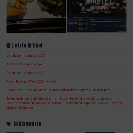
Letzte Artikel
Digitale Weihnachtskarte 2023
A whole lotta shakin‘ going on…
Digitale Weihnachtskarte 2022
Avatar: The Way of Water, 2022 – ★★★½
Lecker Essen in der Tapas Bar mit @dancorni #food #foodporn #tapas – via Instagram
Es wird wieder geströmt! Dritter Stream mit Syberia: The World before läuft ab gleich auf
twitch.tv/yodahome #gaming #stream #adventure #pointnclick #pointnclickadventuregaming
#twitch – via Instagram
Schlagworte