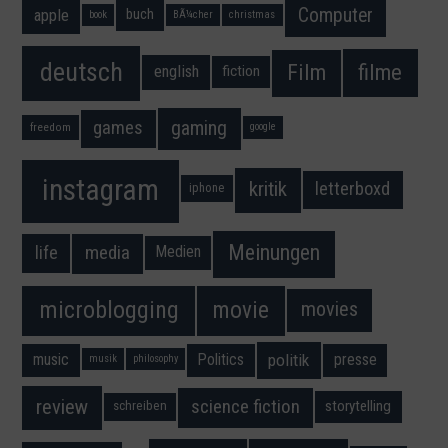
Computer
apple
buch
book
BÃ¼cher
christmas
deutsch
filme
Film
fiction
english
gaming
games
freedom
google
instagram
kritik
letterboxd
iphone
Meinungen
media
life
Medien
movie
microblogging
movies
music
Politics
presse
politik
musik
philosophy
science fiction
review
storytelling
schreiben