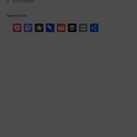
In "viaInstagram"
Spread the Word:
Pocket
Mastodon
Diaspora
Pinboard
Reddit
Buffer
Print
Teilen