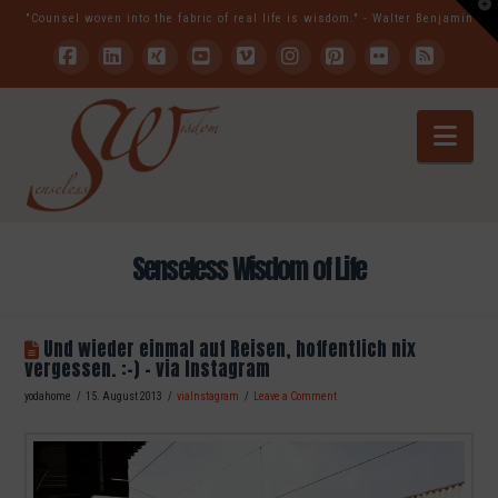
T
"Counsel woven into the fabric of real life is wisdom." - Walter Benjamin
t
W
Facebook
LinkedIn
XING
YouTube
Vimeo
Instagram
Pinterest
Flickr
RSS
Nav
Senseless Wisdom of Life
Und wieder einmal auf Reisen, hoffentlich nix
vergessen. :-) – via Instagram
yodahome
15. August 2013
viaInstagram
Leave a Comment