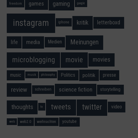
gaming
games
freedom
google
instagram
kritik
letterboxd
iphone
Meinungen
media
life
Medien
movie
microblogging
movies
music
Politics
presse
politik
musik
philosophy
science fiction
review
storytelling
schreiben
twitter
tweets
thoughts
video
tv
youtube
web2.0
weihnachten
web