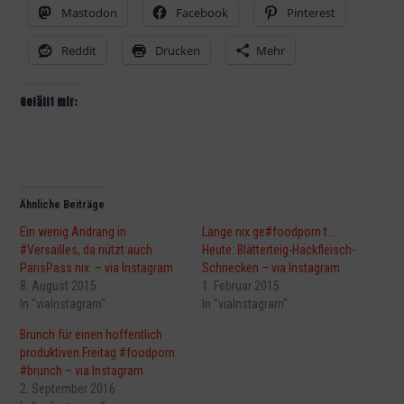
Mastodon
Facebook
Pinterest
Reddit
Drucken
Mehr
Gefällt mir:
Ähnliche Beiträge
Ein wenig Andrang in
Lange nix ge#foodporn t…
#Versailles, da nützt auch
Heute: Blätterteig-Hackfleisch-
ParisPass nix. – via Instagram
Schnecken – via Instagram
8. August 2015
1. Februar 2015
In "viaInstagram"
In "viaInstagram"
Brunch für einen hoffentlich
produktiven Freitag #foodporn
#brunch – via Instagram
2. September 2016