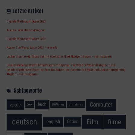
Letzte Artikel
Digitale Weihnachtskarte 2023
A whole lotta shakin‘ going on…
Digitale Weihnachtskarte 2022
Avatar: The Way of Water, 2022 – ★★★½
Lecker Essen in der Tapas Bar mit @dancorni #food #foodporn #tapas – via Instagram
Es wird wieder geströmt! Dritter Stream mit Syberia: The World before läuft ab gleich auf
twitch.tv/yodahome #gaming #stream #adventure #pointnclick #pointnclickadventuregaming
#twitch – via Instagram
Schlagworte
Computer
apple
buch
book
BÃ¼cher
christmas
deutsch
filme
Film
fiction
english