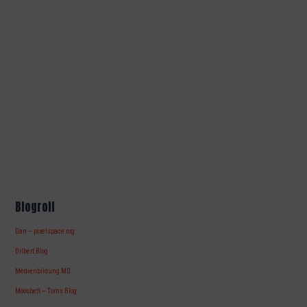
Blogroll
Dan – pixelspace.org
Dilbert Blog
Medienbildung MD
Moosbett – Toms Blog