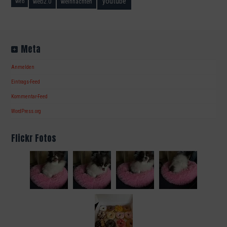
youtube
web2.0
weihnachten
web
Meta
Anmelden
Eintrags-Feed
Kommentar-Feed
WordPress.org
Flickr Fotos