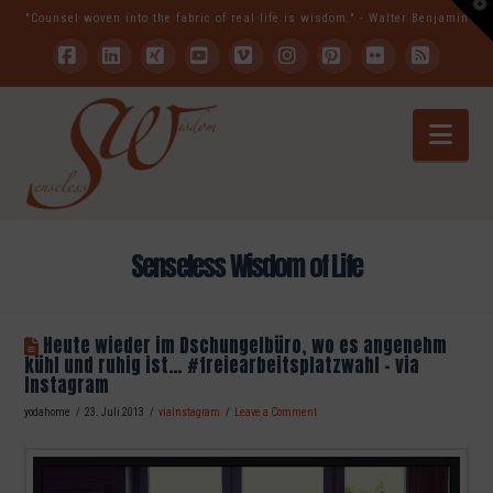
T
"Counsel woven into the fabric of real life is wisdom." - Walter Benjamin
t
W
Facebook
LinkedIn
XING
YouTube
Vimeo
Instagram
Pinterest
Flickr
RSS
Nav
Senseless Wisdom of Life
Heute wieder im Dschungelbüro, wo es angenehm
kühl und ruhig ist… #freiearbeitsplatzwahl – via
Instagram
yodahome
23. Juli 2013
viaInstagram
Leave a Comment