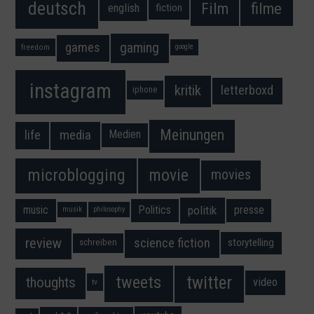
deutsch
filme
Film
fiction
english
gaming
games
freedom
google
instagram
kritik
letterboxd
iphone
Meinungen
media
life
Medien
movie
microblogging
movies
music
Politics
presse
politik
musik
philosophy
science fiction
review
storytelling
schreiben
twitter
tweets
thoughts
video
tv