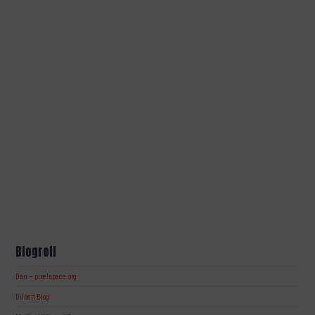
Blogroll
Dan – pixelspace.org
Dilbert Blog