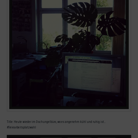
Title: Heute wieder im Dschungelbüro, wo es angenehm kühl und ruhig ist…
#freiearbeitsplatzwahl