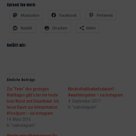
Spread the word:
Mastodon
Facebook
Pinterest
Reddit
Drucken
Mehr
Gefällt mir:
Ähnliche Beiträge
Zur "Feier" des gestrigen
Mindesthaltbarkeitsdatum?
Wahltages gibt's bei mir heute
#waehlengehen – via Instagram
lose Wurst und Sauerkraut. Ich
4. September 2017
lasse Raum zur Interpretation.
In "viaInstagram"
#foodporn – via Instagram
14. März 2016
In "viaInstagram"
Wieder eine Hitzewarnung für