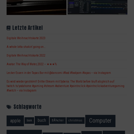
Letzte Artikel
Digitale Weihnachtskarte 2023
A whole lotta shakin‘ going on…
Digitale Weihnachtskarte 2022
Avatar: The Way of Water, 2022 – ★★★½
Lecker Essen in der Tapas Bar mit @dancorni #food #foodporn #tapas – via Instagram
Es wird wieder geströmt! Dritter Stream mit Syberia: The World before läuft ab gleich auf
twitch.tv/yodahome #gaming #stream #adventure #pointnclick #pointnclickadventuregaming
#twitch – via Instagram
Schlagworte
Computer
apple
buch
book
BÃ¼cher
christmas