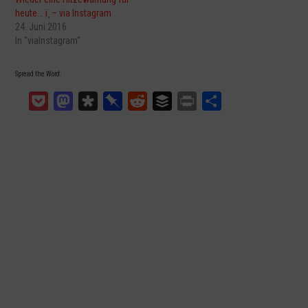
heute… ï¸ – via Instagram
24. Juni 2016
In "viaInstagram"
Spread the Word:
Pocket
Mastodon
Diaspora
Pinboard
Reddit
Buffer
Print
Teilen