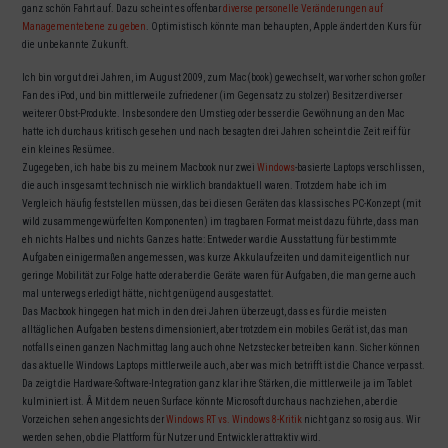
ganz schön Fahrt auf. Dazu scheint es offenbar
diverse personelle Veränderungen auf
Managementebene zu geben
. Optimistisch könnte man behaupten, Apple ändert den Kurs für
die unbekannte Zukunft.
Ich bin vor gut drei Jahren, im August 2009, zum Mac(book) gewechselt, war vorher schon großer
Fan des iPod, und bin mittlerweile zufriedener (im Gegensatz zu stolzer) Besitzer diverser
weiterer Obst-Produkte. Insbesondere den Umstieg oder besser die Gewöhnung an den Mac
hatte ich durchaus kritisch gesehen und nach besagten drei Jahren scheint die Zeit reif für
ein kleines Resümee.
Zugegeben, ich habe bis zu meinem Macbook nur zwei
Windows
-basierte Laptops verschlissen,
die auch insgesamt technisch nie wirklich brandaktuell waren. Trotzdem habe ich im
Vergleich häufig feststellen müssen, das bei diesen Geräten das klassisches PC-Konzept (mit
wild zusammengewürfelten Komponenten) im tragbaren Format meist dazu führte, dass man
eh nichts Halbes und nichts Ganzes hatte: Entweder war die Ausstattung für bestimmte
Aufgaben einigermaßen angemessen, was kurze Akkulaufzeiten und damit eigentlich nur
geringe Mobilität zur Folge hatte oder aber die Geräte waren für Aufgaben, die man gerne auch
mal unterwegs erledigt hätte, nicht genügend ausgestattet.
Das Macbook hingegen hat mich in den drei Jahren überzeugt, dass es für die meisten
alltäglichen Aufgaben bestens dimensioniert, aber trotzdem ein mobiles Gerät ist, das man
notfalls einen ganzen Nachmittag lang auch ohne Netzstecker betreiben kann. Sicher können
das aktuelle Windows Laptops mittlerweile auch, aber was mich betrifft ist die Chance verpasst.
Da zeigt die Hardware-Software-Integration ganz klar ihre Stärken, die mittlerweile ja im Tablet
kulminiert ist. Â Mit dem neuen Surface könnte Microsoft durchaus nachziehen, aber die
Vorzeichen sehen angesichts der
Windows RT vs. Windows 8-Kritik
nicht ganz so rosig aus. Wir
werden sehen, ob die Plattform für Nutzer und Entwickler attraktiv wird.