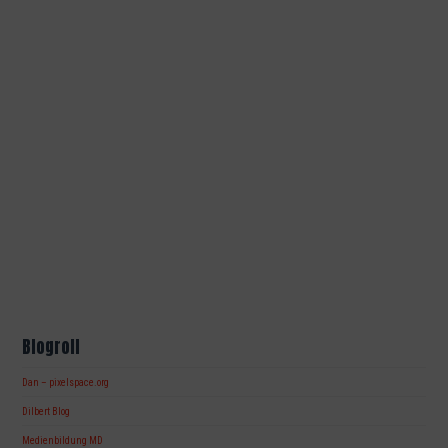
Blogroll
Dan – pixelspace.org
Dilbert Blog
Medienbildung MD