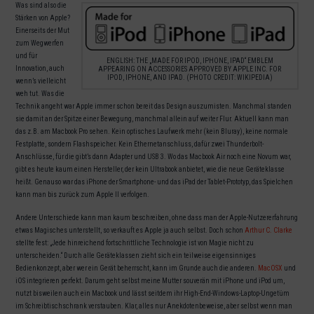
Was sind also die
Stärken von Apple?
Einerseits der Mut
zum Wegwerfen
und für
ENGLISH: THE „MADE FOR IPOD, IPHONE, IPAD“ EMBLEM
Innovation, auch
APPEARING ON ACCESSORIES APPROVED BY APPLE INC. FOR
IPOD, IPHONE, AND IPAD. (PHOTO CREDIT: WIKIPEDIA)
wenn’s vielleicht
weh tut. Was die
Technik angeht war Apple immer schon bereit das Design auszumisten. Manchmal standen
sie damit an der Spitze einer Bewegung, manchmal allein auf weiter Flur. Aktuell kann man
das z.B. am Macbook Pro sehen. Kein optisches Laufwerk mehr (kein Bluray), keine normale
Festplatte, sondern Flashspeicher. Kein Ethernetanschluss, dafür zwei Thunderbolt-
Anschlüsse, für die gibt’s dann Adapter und USB 3. Wo das Macbook Air noch eine Novum war,
gibt es heute kaum einen Hersteller, der kein Ultrabook anbietet, wie die neue Geräteklasse
heißt. Genauso war das iPhone der Smartphone- und das iPad der Tablet-Prototyp, das Spielchen
kann man bis zurück zum Apple II verfolgen.
Andere Unterschiede kann man kaum beschreiben, ohne dass man der Apple-Nutzererfahrung
etwas Magisches unterstellt, so verkauft es Apple ja auch selbst. Doch schon
Arthur C. Clarke
stellte fest: „Jede hinreichend fortschrittliche Technologie ist von Magie nicht zu
unterscheiden.“ Durch alle Geräteklassen zieht sich ein teilweise eigensinniges
Bedienkonzept, aber wer ein Gerät beherrscht, kann im Grunde auch die anderen.
MacOSX
und
iOS integrieren perfekt. Darum geht selbst meine Mutter souverän mit iPhone und iPod um,
nutzt bisweilen auch ein Macbook und lässt seitdem ihr High-End-Windows-Laptop-Ungetüm
im Schreibtischschrank verstauben. Klar, alles nur Anekdotenbeweise, aber selbst wenn man