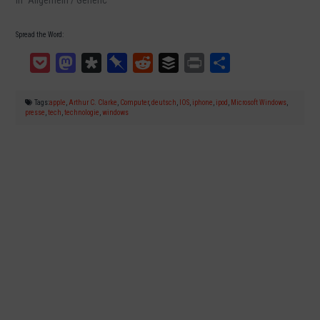
Spread the Word:
Pocket
Mastodon
Diaspora
Pinboard
Reddit
Buffer
Print
Teilen
Tags:
apple
,
Arthur C. Clarke
,
Computer
,
deutsch
,
IOS
,
iphone
,
ipod
,
Microsoft Windows
,
presse
,
tech
,
technologie
,
windows