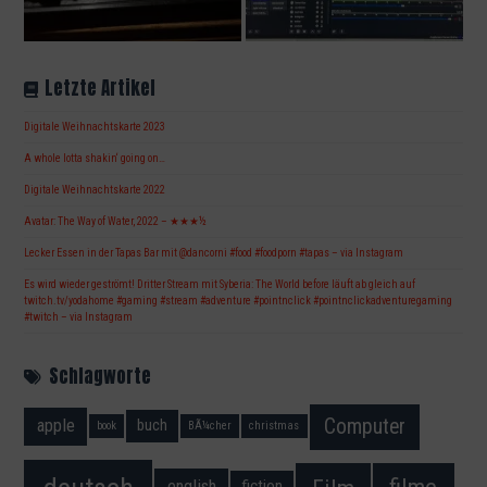
Letzte Artikel
Digitale Weihnachtskarte 2023
A whole lotta shakin‘ going on…
Digitale Weihnachtskarte 2022
Avatar: The Way of Water, 2022 – ★★★½
Lecker Essen in der Tapas Bar mit @dancorni #food #foodporn #tapas – via Instagram
Es wird wieder geströmt! Dritter Stream mit Syberia: The World before läuft ab gleich auf
twitch.tv/yodahome #gaming #stream #adventure #pointnclick #pointnclickadventuregaming
#twitch – via Instagram
Schlagworte
Computer
apple
buch
book
BÃ¼cher
christmas
fiction
english