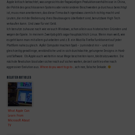
Apple kritisch betrachtet, was angesichts der fragwürdigen Produktionsverhältnisse in China,
der Politik des geschlossenen Systems oder vieler anderer Beschwerden ja durchaus berechtigt
ist, muss man anerkennen, das diese Firma doch irgendwas ziemlich richtig macht und
Leuten, die mit der Bedienung ihres Staubsaugers überfordert sind, benutzbare High Tech
verkaufen kann. Und zwar für viel Geld.
Ich benutze zuhause nach wie vor auch Windows, schon allein aus historischen Gründen und
wegen der Spiele. In meinem Zweitjob gibt’s sogar hauptsächlich Linux. Wenn man weiß, wie
es geht kann man mit allem gut arbeiten und z.B. ein Mozilla Firefox funktioniert auf jeder
Plattform nahezu gleich. Apfel Computer machen Spaß – zumindest mir – und sind
gleichzeitig geradlinige, verständliche und in sich durchdachte, gelungene Designs in Hard-
und Software. Ob Apple auch weiterhin neue Wege beschreiten kann, bleibt abzuwarten. Die
nächste Revolution lässt aber sicher noch auf sicher warten, derzeit sieht es eher nach
aggressiver Evolution aus.
Where do you want to go to
-… ach nee, falsche Dekade.
RELATED ARTICLES
What Apple Can
Learn From
Microsoft About
TV