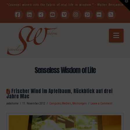
T
"Counsel woven into the fabric of real life is wisdom." - Walter Benjamin
t
W
Facebook
LinkedIn
XING
YouTube
Vimeo
Instagram
Pinterest
Flickr
RSS
Nav
Senseless Wisdom of Life
Frischer Wind im Apfelbaum, Rückblick auf drei
Jahre Mac
yodahome
11. November 2012
Computer
,
Medien
,
Meinungen
Leave a Comment