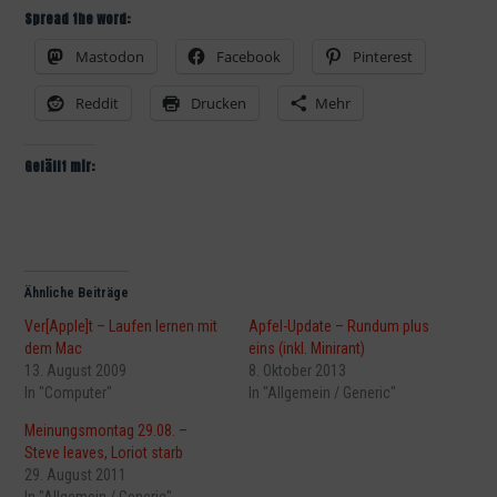
Spread the word:
Mastodon
Facebook
Pinterest
Reddit
Drucken
Mehr
Gefällt mir:
Ähnliche Beiträge
Ver[Apple]t – Laufen lernen mit
Apfel-Update – Rundum plus
dem Mac
eins (inkl. Minirant)
13. August 2009
8. Oktober 2013
In "Computer"
In "Allgemein / Generic"
Meinungsmontag 29.08. –
Steve leaves, Loriot starb
29. August 2011
In "Allgemein / Generic"