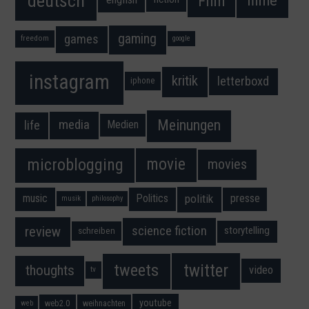
deutsch
filme
Film
gaming
games
freedom
google
instagram
kritik
letterboxd
iphone
Meinungen
media
life
Medien
movie
microblogging
movies
music
Politics
presse
politik
musik
philosophy
science fiction
review
storytelling
schreiben
twitter
tweets
thoughts
video
tv
youtube
web2.0
weihnachten
web