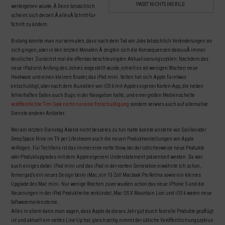
PASST NICHTS INS BILD.
weitergehen würde.Â Denn tatsächlich
scheint sich derzeit Â allesÂ Schritt-für-
Schritt zu ändern.
Bislang konnte man nur vermuten, dass nach dem Tod von Jobs tatsächlich Veränderungen vor
sich gingen, aber in den letzten Monaten Â zeigten sich die Konsequenzen darausÂ immer
deutlicher. Zunächst mal die offenbar beschleunigten Aktualisierungszyklen: Nachdem das
neue iPad erst Anfang des Jahres vorgestellt wurde, erhielt es vor wenigen Wochen neue
Hardware und einen kleinen Bruder, das iPad mini. Selten hat sich Apple für etwas
entschuldigt, aber nach dem Ausrollen von iOS 6 mit Apples eigener Karten-App, die neben
fehlerhaften Daten auch Bugs in der Navigation hatte, und einer großen Medienschelte
veröffentlichte Tim Cook nicht nur eine Entschuldigung
sondern verwies auch auf alternative
Dienste anderer Anbieter.
Wer am letzten Dienstag Abend nicht besseres zu tun hatte konnte anstelle von Galileo oder
Deep Space Nine im TV per Lifestream auch die neuen Produktvorstellungen von Apple
verfolgen. Für Techfans ist das immer eine nette Show, bei der üblicherweise neue Produkte
oder Produktupgrades mit dem Apple-eigenem Understatement präsentiert werden. Da war
auch einiges dabei: iPad mini und das iPad in der vierten Generation erwähnte ich schon,
ferner gab’s ein neues Design beim iMac, ein 13 Zoll Macbook Pro Retina sowie ein kleines
Upgrade des Mac mini. Nur wenige Wochen zuvor wurden schon das neue iPhone 5 und die
Neuerungen in der iPod Produktreihe verkündet, Mac OS X Mountain Lion und iOS 6 waren neue
Softwaremeilensteine.
Alles in allem kann man sagen, dass Apple da dieses Jahr gut durch fast alle Produkte gepflügt
ist und aktuell ein nettes Line-Up hat, gleichzeitig nimmt der übliche Veröffentlichungszyklus