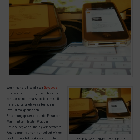
Wenn man die Biografie von
Steve Jobs
liest, wird schnell klar, dass er bis zum
Schluss seine Firma Apple fest im Griff
hatte und beispielsweise bei jedem
Produkt maßgeblich den
Entstehungsprozess steuerte. Er war der
Mann mit dem letzten Wort, der
Entscheider, wenn Uneinigkeit herrschte.
Auch darum hat man sich gefragt, wie es
bei Apple nach Jobs Ausstieg und Tod
FEHLERSUCHE – EINES DIESER GERÄTE