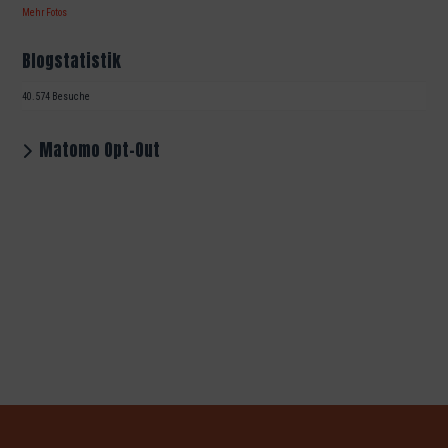
Mehr Fotos
Blogstatistik
40.574 Besuche
Matomo Opt-Out