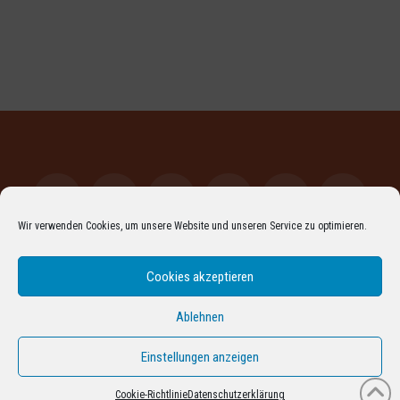
Wir verwenden Cookies, um unsere Website und unseren Service zu optimieren.
Facebook
LinkedIn
XING
YouTube
Vimeo
Instagr
Cookies akzeptieren
Pinterest
Flickr
RSS
ARCHIV
DATENSCHUTZERKLÄRUNG
IMPRESSUM
COOKIE-RICHTLINIE (EU)
Ablehnen
PROUDLY POWERED BY THE
X WORDPRESS THEME
Einstellungen anzeigen
Cookie-Richtlinie
Datenschutzerklärung