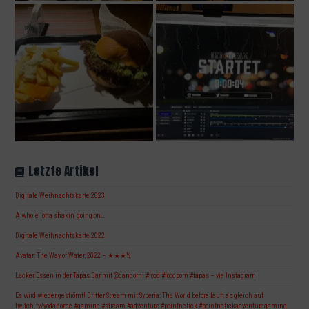
Letzte Artikel
Digitale Weihnachtskarte 2023
A whole lotta shakin‘ going on…
Digitale Weihnachtskarte 2022
Avatar: The Way of Water, 2022 – ★★★½
Lecker Essen in der Tapas Bar mit @dancorni #food #foodporn #tapas – via Instagram
Es wird wieder geströmt! Dritter Stream mit Syberia: The World before läuft ab gleich auf
twitch.tv/yodahome #gaming #stream #adventure #pointnclick #pointnclickadventuregaming