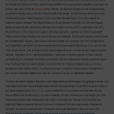
Dr. Horrible
hat Comics im Blut, selbst einige veröffentlicht und versteht außerdem noch was von
Filmen, wie man schon bei
Serenity
sehen konnte. Ein Raunen ging durch die Fangemeinde,
als bekannt wurde, dass er für das Projekt verpflichtet wurde. Vor der Kamera sehen wir einen
brilliant-komischen Robert Downey Jr. alias Iron Man, Muskelmann Chris Hemsworth als
nordisch-kühler Halbgott Thor, Mark Ruffalo als Bruce Banner/Hulk (der im Film von Edward
Norton gespielt wurde, welcher es offenbar als einziger nicht bis 2012 ausgehalten hat *g*),
Muskelmann II Chris Evans als Captain America, Samuel L. Jackson als Nick Fury, Scarlett
Johannson als Black Widow und Jeremy Renner als Hawkeye. Die Muskelmänner sind für mich
die schwächsten Figuren, über Captain America blogte ich unlängst und Thor ist eigentlich
kein Superheld und seine im namensgebenden Film behandelte Wandlung ist zu seicht und
zum Zeitpunkt von „The Avengers“ auch längst abgeschlossen, als das da noch Spannung drin
steckte. Tony Stark ist so – Achtung Wortwitz – stark wie in seinen eigenen Filmen, witzig,
schlagfertig, ein Charakter mit Ecken und Kanten, die ihn interessant machen, gleiches kann
man für Bruce Banner sagen, dessen „Hulk-Stimme“ im Original übrigens von
Lou Ferrigno
gesprochen wird. Nettes Detail. Fury tauchte schon in anderen Filmen auf, er ist eigentlich
kein Action-Charakter obwohl man das von Jacksons Figuren ja irgendwie erwartet.
Zur Story: Nachdem Captain America in der Gegenwart aus dem ewigen Eis geborgen wurde und
man dabei auch den Tesserakt gefunden hat, der massig Energie für die Welt verspricht, forscht
die Geheimorganisation S.H.I.E.L.D. unter Direktor Nick Fury mit dem leuchtenden Würfel.
Dieser öffnet eine Art Wurmloch zu einem anderen Teil des Universums und bringt Loki (Tom
Hiddleston) auf die Erde, Adoptivsohn des Odin und Bruder von Thor, der ihm ja schon mal
mächtig Probleme bereitet hat und nun auch in diesem Film den spannenden Bösewicht
darstellt. Er stiehlt kurzerhand den Tesserakt und einige Mitarbeiter (darunter auch den
Bogenschützen Hawkeye) und lässt die gesamte Forschungseinrichtung effektvoll