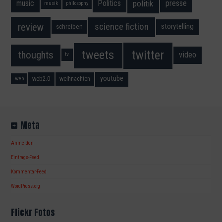
music
Politics
presse
politik
musik
philosophy
science fiction
review
storytelling
schreiben
twitter
tweets
thoughts
video
tv
youtube
web2.0
weihnachten
web
Meta
Anmelden
Eintrags-Feed
Kommentar-Feed
WordPress.org
Flickr Fotos