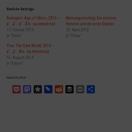
Ähnliche Beiträge
Avengers: Age of Ultron, 2015 –
Meinungsmontag: Ein eiserner
â˜…â˜…â˜…Â½- via letterboxd
Himmel und der erste Rächer
13. Februar 2016
23. April 2012
In "Filme"
In "Filme"
Thor: The Dark World, 2013 –
â˜…â˜…Â½- via letterboxd
15. August 2014
In "Extern"
Spread the Word:
Pocket
Mastodon
Diaspora
Pinboard
Reddit
Buffer
Print
Teilen