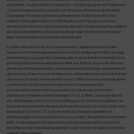
verschwinden. Fury beginnt daraufhin Spezialisten – also die bereits genannten Protagonisten
– für seine Avenger-Initiative zu sammeln und holt sie alle auf seinen riesigen fliegenden
Flugzeugträger. Da hat aber jemand was zu kompensieren. Auf der Brücke steht, um es
erwähnt zu haben, Agentin Maria Hill (Cobie Smulders), deren Figur gut aussieht (pun
intended) und in den Comics auch eine wichtige Rolle spielt, mir aber bislang völlig unbekannt
war. Black Widow stöbert Bruce Banner auf, der weniger wegen seines grünen Alter Egos als
wegen seiner Ahnung von Gammastrahlen gebraucht wird.
In luftigen Höhen soll sich das Team zusammenraufen, Captain America und Iron-Man
müssen als erstes Teamfähigkeit beweisen, als sie Loki in Stuttgart stellen sollen. Das klappt
erschreckend gut, zu gut eigentlich und wenig später ist Loki an Bord des HelicarrierÂ in einer
gemütlichen Sicherheitszelle, während seine Waffe, eine Art Sense, mit der er bei Menschen
offenbar eine Gehirnwäsche vollzieht, untersucht wird und alle sich fragen, was der Bösewicht
eigentlich will und warum er sich hat fangen lassen. Währenddessen forscht die kleine Armee
Lokis mit dem Tesserakt, um einen weiteren Tunnel zu öffnen, durch den sein Vertragspartner
aus dem dunklen Teil des Universums nebst Armee zur Erde gelangen kann.
Von all dem ahnen unsere Helden nix und ziehen sich unterdessen lieber mit ihren
charakterlichen Schwächen auf oder hinterfragen S.H.I.E.L.Ds Motive. Zurecht, wie bald klar
wird. Währenddessen nähert sich ein kleiner Stoßtrupp um den Helicarrier zu sabotieren. Der
Zwist unter den versammelten Avengers wächst beeinflusst durch Loki und sein Zepter. Dann
wird klar, dass Fury und S.H.I.E.L.D. planten mittels des Tesserakts Superwaffen zur
Verteidigung gegen eine vermutete Alien-Invasion zu schaffen. Wenig Vertrauen also auf allen
Seiten. Im Streit verwandelt sich Banner dann in den Hulk und während Thor sich mit ihm
beschäftigt und Black Widow Hawkeye bekämpft, müssen Ironman und Captain America eine
sabotierte Turbine reparieren.