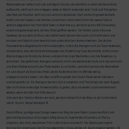
Währenddessen befreit sich Loki und Agent Coulson, der ebenfalls in vielen der Serienfilme
auftauchte, stellt sich ihm entgegen, wobei er tödlich verwundet wird. Hulk und Thor gehen
über Bord, die Situation stellt sich als ziemlich desolat dar. Doch vielleicht gerade deshalb
raufen sich der Captain und Ironman zusammen und es wird ihnen klar, worauf Loki es
wirklich abgesehen hat: Vom Stark-Tower in New York aus, der dank seines ARC-Generators
autark energieversorgt wird, soll das Portal geöffnet werden. Die Helden (jetzt inklusive
Hawkeye, der aus dem Einfluss Lokis befreit wird) können dies auch nicht verhindern und
müssen sich folglich einer beachtlichen außerirdischen Armee erwehren. Das Action-
Feuerwerk des obligatorischen Schlusskampfes, in dem die Avengers sich als Team beweisen,
mündet darin, dass der Sicherheitsrat gegen die Empfehlung Furys beschließt, mittels eines
Atomschlages die feindliche Armee und damit die Insel Manhattan und ihre Bewohner zu
vernichten. Das gefällt den Avengers natürlich nicht und während der Hulk sich Loki vornimmt
und Black Widow versucht, das Portal wieder zu schließen, sammelt Ironman die Atomrakete
ein und steuert sie durch das Portal, wo die Außerirdischen ihr offenbar wenig
entgegenzusetzen haben. Iron Man schafft es gerade noch durch Portal wo die Erde dann
erstmal gerettet ist. Die Avengers trennen sich einstweilen und Thor bringt Loki nach Asgard,
aber nicht ohne eindeutige Hinweise dafür zu geben, dass sie wieder zusammenkommen
werden, wenn die Erde ihre Hilfe braucht.
Und nach den Credits erfahren wir noch, wer denn tatsächlich der Böse ist, der hinter allem
steckt. Bumm. Sequel besiegelt.Â
Geschliffene, punktgenaue Dialoge sowie eine Story, die viele Fäden zusammenführt und
gleichzeitig durchaus mit einigem Erfolg versucht, Superhelden-Klischees im Plot zu
umgehen, das ist es, was diesen Film in der Essenz ausmacht. Die überaus gelungene
technische Umsetzung (von 3D mal abgesehen) muss, denke ich, kaum erwähnt werden. 3D