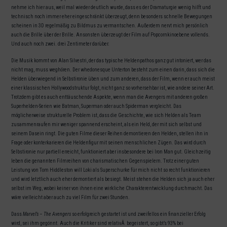
nehme ich hier aus, weil mal wieder deutlich wurde, dass es der Dramaturgie wenig hilft und
technisch noch immer eher eingeschränkt überzeugt, denn besonders schnelle Bewegungen
scheinen in 3D regelmäßig zu Bildmus zu vermantschen. Außerdem nervt mich persönlich
auch die Brille über der Brille. Ansonsten überzeugt der Film auf Popcornkinoebene vollends.
Und auch noch zwei. drei Zentimeter darüber.
Die Musik kommt von Alan Silvestri, der das typische Heldenpathos ganz gut intoniert, wer das
nicht mag, muss weghören. Der whedonesque Unterton besteht zum einen darin, dass sich die
Helden überwiegend in Selbstironie üben und zum anderen, dass der Film, wenn er auch meist
einer klassischen Hollywoodstruktur folgt, nicht ganz so vorhersehbar ist, wie andere seiner Art.
Trotzdem gibt es auch enttäuschende Aspekte, wenn man die Avengers mit anderen großen
Superhelden-Serien wie Batman, Superman oder auch Spiderman vergleicht. Das
möglicherweise strukturelle Problem ist, dass die Geschichte, wie sich Helden als Team
zusammenraufen mir weniger spannend erscheint, als ein Held, der mit sich selbst und
seinem Dasein ringt. Die guten Filme dieser Reihen demontieren den Helden, stellen ihn in
Frage oder konterkarieren die Heldenfigur mit seinen menschlichen Zügen. Das wird durch
Selbstironie nur partiell erreicht, funktioniert aber insbesondere bei Iron Man gut. Gleichzeitig
leben die genannten Filmreihen von charismatischen Gegenspielern. Trotz einer guten
Leistung von Tom Hiddleston will Loki als Superschurke für mich nicht so recht funktionieren
und wird letztlich auch eher demontiert als besiegt. Meist stehen die Helden sich ja auch eher
selbst im Weg, wobei keiner von ihnen eine wirkliche Charakterentwicklung durchmacht. Das
wäre vielleicht aber auch zu viel Film für zwei Stunden.
Dass
Marvel’s – The Avengers
so erfolgreich gestartet ist und zweifellos ein finanzieller Erfolg
wird, sei ihm gegönnt. Auch die Kritiker sind relativÂ begeistert, so gibt’s 93% bei