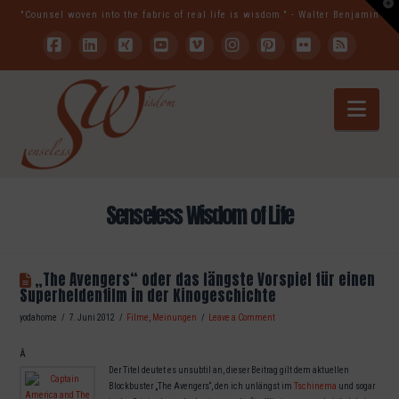
T
"Counsel woven into the fabric of real life is wisdom." - Walter Benjamin
t
W
Facebook
LinkedIn
XING
YouTube
Vimeo
Instagram
Pinterest
Flickr
RSS
Nav
Senseless Wisdom of Life
„The Avengers“ oder das längste Vorspiel für einen
Superheldenfilm in der Kinogeschichte
yodahome
7. Juni 2012
Filme
,
Meinungen
Leave a Comment
Â
Der Titel deutet es unsubtil an, dieser Beitrag gilt dem aktuellen
Blockbuster „The Avengers“, den ich unlängst im
Tschinema
und sogar