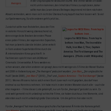
in der Originalsprache bestaunen durfte. Wie immer werde ich dabei
nicht umhin kommen, den Inhalt des Filmes zu explizieren, daher
sollte man das Lesen dieses Beitrages beginnend mit dem nächsten
Absatz vermeiden, wenn man sich nicht die Überraschung kaputt machen lassen will. So viel
zur Spoilerwarnung, für alle anderen geht’s jetzt los…
Zunächst sollte man feststellen, dass der Film
in vielerlei Hinsicht wenig überraschend ist,
denn einige dicke Brocken der ersten Phase
Logos for MCU films. From top to
eines jeden Filmes, der sogenannten Exposition,
bottom: Iron Man, The Incredible
hat man ja bereits über die letzten Jahre verteilt
Hulk, Iron Man 2, Thor, Captain
in Form anderer Superheldenfilme durch die
America: The First Avenger and The
Â internationalen Kinos geschleift. In
Avengers. (Photo credit: Wikipedia)
Fachkreisen spricht man vom â€žMarvel
Cinematic Universeâ€œ.Â Fans werden es
schon wissen, aber allen anderen sei gesagt, dass nicht weniger als 5 Filme der Marvel Studios
seit 2008 in Vorbereitung von „The Avengers“ produziert wurden: „
Iron Man
„, „Der unglaubliche
Hulk“ (beide 2008), „
Iron Man 2
“ (2010), „Thor“ und „
Captain America – The first Avenger
“ (beide
2011). Meines Wissens hat es solch einen Stunt zuvor noch nicht gegeben, das darf man
erstmal so zur Kenntnis nehmen. Ich habe mich in den letzten Monaten durch alle – auch die
eher mageren – Filme dieser Liste gekämpft, nur um für die „Avengers“ gerüstet zu sein. Es
sind wohl gemerkt nicht unbedingt schlechte Filme, sie haben durchaus ihre Momente, sind
aber eben auch nicht unbedingt große Glanzstücke. Um die geht es hier aber nicht.
Für die „Avengers“ hat man durchaus geschultes Fachpersonal Â hinter die Kamera geholt:
Joss Whedon
, bekannt durch TV-Serien wie
Buffy, Angel, Dollhous
e und
Firefly
oder die Netzserie