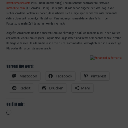
Rottentomatoes.com
(96% Publikumswertung) und im Kontrast dazu aber nur 69% von
metacritic.com
(8.3 von den Usern). Ein Sequel ist, wie schon angedeutet, wohl so gut wie
sicher, von daher wollen wir hoffen, dass Whedon sich einige spannende Charaktermomente
dafür aufgespart hat und, entlastet vom Vereinigungsmoment des ersten Teils, in der
Fortsetzung mehr Zeit darauf verwenden kann.Â
Angefixt von diesem und den anderen Comicverfilmungen hab‘ ich mal ein bissl in den Weiten
der tatsächlichen Comics (oder Graphic Novels) gestöbert und werde demnächst dazu einzelne
Beiträge verfassen. Bis dahin freue ich mich über Kommentare, womöglich hab‘ ich ja wichtige
Plus- oder Minuspunkte vergessen.Â
Spread the word:
Mastodon
Facebook
Pinterest
Reddit
Drucken
Mehr
Gefällt mir:
Wird
geladen …