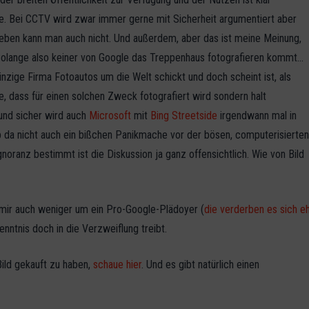
lle. Bei CCTV wird zwar immer gerne mit Sicherheit argumentiert aber
heben kann man auch nicht. Und außerdem, aber das ist meine Meinung,
 Solange also keiner von Google das Treppenhaus fotografieren kommt…
nzige Firma Fotoautos um die Welt schickt und doch scheint ist, als
e, dass für einen solchen Zweck fotografiert wird sondern halt
und sicher wird auch
Microsoft
mit
Bing Streetside
irgendwann mal in
b da nicht auch ein bißchen Panikmache vor der bösen, computerisierte
noranz bestimmt ist die Diskussion ja ganz offensichtlich. Wie von Bild
t mir auch weniger um ein Pro-Google-Plädoyer (
die verderben es sich e
enntnis doch in die Verzweiflung treibt.
Bild gekauft zu haben,
schaue hier
. Und es gibt natürlich einen