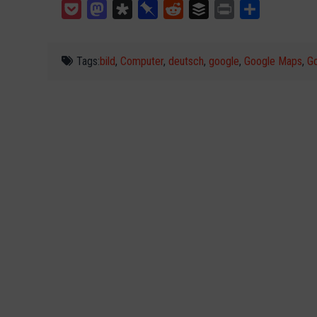
Pocket
Mastodon
Diaspora
Pinboard
Reddit
Buffer
Print
Teilen
Tags:
bild
,
Computer
,
deutsch
,
google
,
Google Maps
,
Go