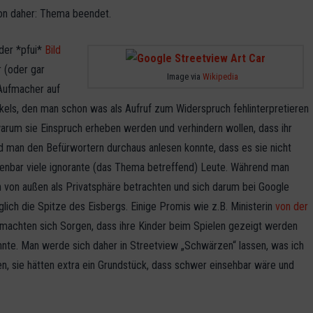
von daher: Thema beendet.
 der *pfui*
Bild
 (oder gar
Image via
Wikipedia
Aufmacher auf
ikels, den man schon was als Aufruf zum Widerspruch fehlinterpretieren
arum sie Einspruch erheben werden und verhindern wollen, dass ihr
 man den Befürwortern durchaus anlesen konnte, dass es sie nicht
ffenbar viele ignorante (das Thema betreffend) Leute. Während man
uch von außen als Privatsphäre betrachten und sich darum bei Google
lich die Spitze des Eisbergs. Einige Promis wie z.B. Ministerin
von der
machten sich Sorgen, dass ihre Kinder beim Spielen gezeigt werden
nnte. Man werde sich daher in Streetview „Schwärzen“ lassen, was ich
ten, sie hätten extra ein Grundstück, dass schwer einsehbar wäre und