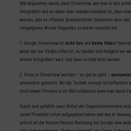
Mal abgesehen davon, dass Streetview, wie man in den scho
fotografiert und es daher eher unwahrscheinlich ist, dass 
würden, gibt es offenbar grundsätzliche Unkenntnis über das
vergangenen Woche folgendes zu klären versucht hat:
1. Google Streetview ist
nicht live
und
keine Video
! Nieman
wenn der zur Straße offen ist, es handelt sich lediglich um
ei
einmal
fotografiert wird. Und dann so bald nicht wieder.
2. Fotos in Streetview werden – so gut es geht –
anonymisi
unkenntlich gemacht. Wo die Technik versagt ist hoffentlich
doch etwas Privates in ein Bild schleichen kann man diese 
Damit sind gefühlte zwei Drittel der Gegnerkommentare unzut
zuviel Privatheit schon aufgegeben haben und das er deswege
jedoch ist die Kosten/Nutzen Rechnung bei Google eine ande
oder dem berühmten „Punkte sammeln“, die Daten stehen ja de