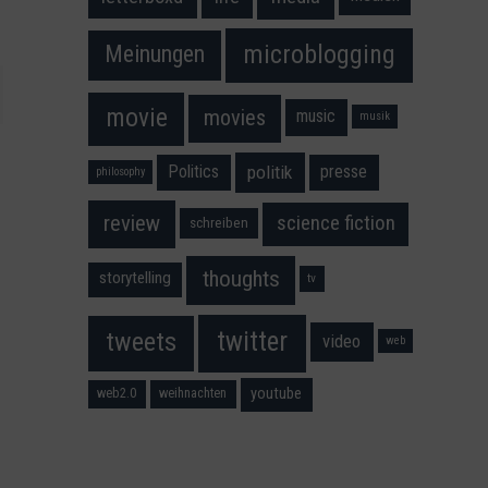
microblogging
Meinungen
movie
movies
music
musik
Politics
presse
politik
philosophy
science fiction
review
schreiben
thoughts
storytelling
tv
twitter
tweets
video
web
youtube
web2.0
weihnachten