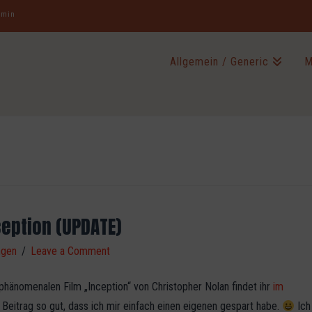
jamin
Allgemein / Generic
M
eption (UPDATE)
ngen
Leave a Comment
 phänomenalen Film „Inception“ von Christopher Nolan findet ihr
im
er Beitrag so gut, dass ich mir einfach einen eigenen gespart habe.
Ich