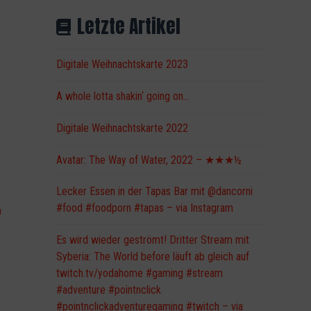
Letzte Artikel
Digitale Weihnachtskarte 2023
A whole lotta shakin‘ going on…
Digitale Weihnachtskarte 2022
n
Avatar: The Way of Water, 2022 – ★★★½
Lecker Essen in der Tapas Bar mit @dancorni
#food #foodporn #tapas – via Instagram
h
Es wird wieder geströmt! Dritter Stream mit
Syberia: The World before läuft ab gleich auf
twitch.tv/yodahome #gaming #stream
#adventure #pointnclick
#pointnclickadventuregaming #twitch – via