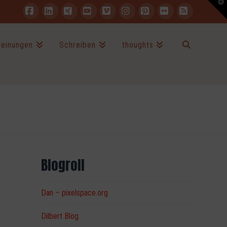
T
t
W
Facebook
LinkedIn
XING
YouTube
Vimeo
Instagram
Pinterest
Flickr
RSS
einungen
Schreiben
thoughts
Blogroll
Dan – pixelspace.org
Dilbert Blog