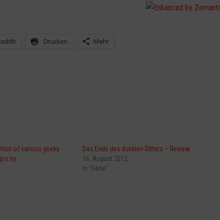
Reddit
Drucken
Mehr
ction of various geeky
Das Ende des dunklen Ritters – Review
gns by…
16. August 2012
In "Filme"