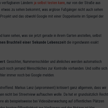
n verfügbaren Ländern
ja selbst testen kann
, nur von der Straße aus
man etwas zu sehen bekommt, was arglose Fußgänger nicht auch sehen
 Projekt und das obwohl Google mit einer Doppelseite im Spiegel der
d kann sehen, was sie jetzt gerade in ihrem Garten anstellen, selbst
nen Bruchteil einer Sekunde Lebenszeit
die irgendwann exakt
ert
. Gesichter, Nummernschilder und ähnliches werden automatisch
 auch noch jemand Menschliches zur Kontrolle vorhanden. Und sollte sich
Fehler immer noch bei Google melden.
reffend. Markus Lanz (unprominent) kritisiert ganz allgemein, dass wir
n nicht bei Streetview auftauchen wolle. Da hat er grundsätzlich Recht
re als beispielsweise bei Videoüberwachung auf öffentlichen Plätzen
r breiten Öffentlichkeit zur Verfügung und der Nutzen ist klar