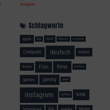
Instagram
Schlagworte
apple
buch
book
BÃ¼cher
christmas
deutsch
Computer
english
filme
Film
fiction
freedom
gaming
games
google
instagram
kritik
iphone
media
letterboxd
life
Medien