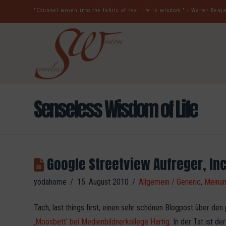
"Counsel woven into the fabric of real life is wisdom." - Walter Ben
Senseless Wisdom of Life
Google Streetview Aufreger, Inc
yodahome
15. August 2010
Allgemein / Generic
,
Meinu
Tach, last things first, einen sehr schönen Blogpost über den
‚Moosbett‘ bei Medienbildnerkollege Hartig
. In der Tat ist d