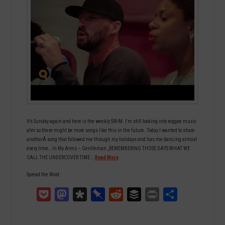
It’s Sunday again and here is the weekly SWiM. I’m still looking into reggae music
atm so there might be more songs like this in the future. Today I wanted to share
anotherÂ song that followed me through my holidays and has me dancing almost
every time… In My Arms – Gentleman „REMEMBERING THOSE DAYS WHAT WE
CALL THE UNDERCOVER TIME …
Read More
Spread the Word:
Pocket
Mastodon
Diaspora
Pinboard
Reddit
Buffer
Print
Teilen