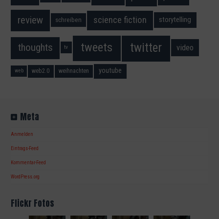
science fiction
review
storytelling
schreiben
twitter
tweets
thoughts
video
tv
youtube
web2.0
weihnachten
web
Meta
Anmelden
Eintrags-Feed
Kommentar-Feed
WordPress.org
Flickr Fotos