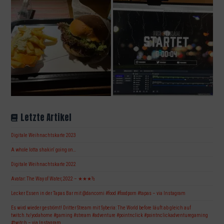
Letzte Artikel
Digitale Weihnachtskarte 2023
A whole lotta shakin‘ going on…
Digitale Weihnachtskarte 2022
Avatar: The Way of Water, 2022 – ★★★½
Lecker Essen in der Tapas Bar mit @dancorni #food #foodporn #tapas – via Instagram
Es wird wieder geströmt! Dritter Stream mit Syberia: The World before läuft ab gleich auf
twitch.tv/yodahome #gaming #stream #adventure #pointnclick #pointnclickadventuregaming
#twitch – via Instagram