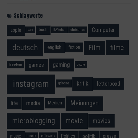
Schlagworte
Computer
apple
buch
book
BÃ¼cher
christmas
deutsch
filme
Film
fiction
english
gaming
games
freedom
google
instagram
kritik
letterboxd
iphone
Meinungen
media
life
Medien
movie
microblogging
movies
music
Politics
presse
politik
musik
philosophy