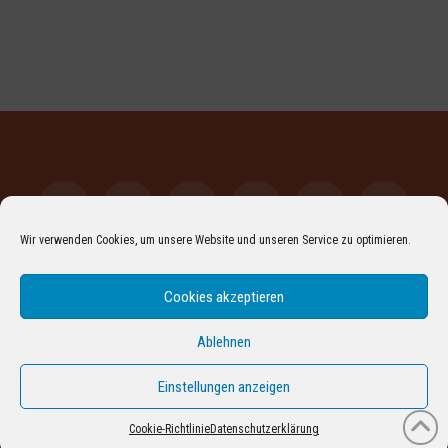
Wir verwenden Cookies, um unsere Website und unseren Service zu optimieren.
Facebook
LinkedIn
XING
YouTube
Vimeo
Instagr
Cookies akzeptieren
Pinterest
Flickr
RSS
ARCHIV
DATENSCHUTZERKLÄRUNG
IMPRESSUM
COOKIE-RICHTLINIE (EU)
Ablehnen
PROUDLY POWERED BY THE
X WORDPRESS THEME
Einstellungen anzeigen
Cookie-Richtlinie
Datenschutzerklärung