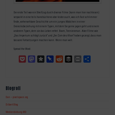
Der erste Teil war ein Streifzug durch diverse Filme (kann man hier nachlesen)
verpackt in eine teils hanebüchene aber leider auch, was ich fast schlimmer
finde, vorhersehbare Geschichte um ein junges Mädchen in einer
Dreiecksbeziehung mit einem Typen, mit dem Sie gerne jagen geht und einem
anderem Typen, dem sie das Leben rettet. Boom, Teenieroman. Aber Filme wie
„Das Imperium schlägt zurück“ und „Der Zorn des Khan“ haben gezeigt, dass man
bessere Fortsetzungen machen kann. Wenn man will.
Spread the Word:
Pocket
Mastodon
Diaspora
Pinboard
Reddit
Buffer
Print
Teilen
Blogroll
Dan – pixelspace.org
Dilbert Blog
Medienbildung MD