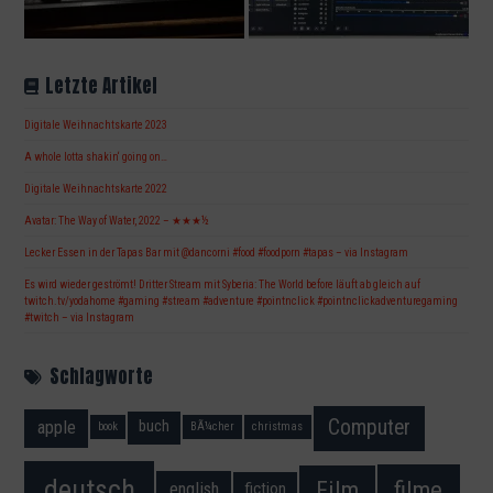
Letzte Artikel
Digitale Weihnachtskarte 2023
A whole lotta shakin‘ going on…
Digitale Weihnachtskarte 2022
Avatar: The Way of Water, 2022 – ★★★½
Lecker Essen in der Tapas Bar mit @dancorni #food #foodporn #tapas – via Instagram
Es wird wieder geströmt! Dritter Stream mit Syberia: The World before läuft ab gleich auf
twitch.tv/yodahome #gaming #stream #adventure #pointnclick #pointnclickadventuregaming
#twitch – via Instagram
Schlagworte
Computer
apple
buch
book
BÃ¼cher
christmas
deutsch
filme
Film
fiction
english