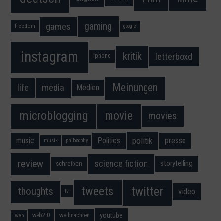
gaming
games
freedom
google
instagram
kritik
letterboxd
iphone
Meinungen
media
life
Medien
movie
microblogging
movies
music
Politics
presse
politik
musik
philosophy
science fiction
review
storytelling
schreiben
twitter
tweets
thoughts
video
tv
youtube
web2.0
weihnachten
web