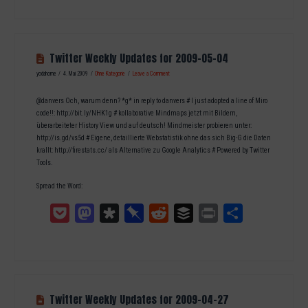
Twitter Weekly Updates for 2009-05-04
yodahome
4. Mai 2009
Ohne Kategorie
Leave a Comment
@danvers Och, warum denn? *g* in reply to danvers # I just adopted a line of Miro
code!!: http://bit.ly/NHK1g # kollaborative Mindmaps jetzt mit Bildern,
überarbeiteter History View und auf deutsch! Mindmeister probieren unter:
http://is.gd/vs5d # Eigene, detaillierte Webstatistik ohne das sich Big-G die Daten
krallt: http://firestats.cc/ als Alternative zu Google Analytics # Powered by Twitter
Tools.
Spread the Word:
Pocket
Mastodon
Diaspora
Pinboard
Reddit
Buffer
Print
Teilen
Twitter Weekly Updates for 2009-04-27