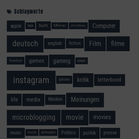
Schlagworte
Computer
apple
buch
book
BÃ¼cher
christmas
deutsch
filme
Film
fiction
english
gaming
games
freedom
google
instagram
kritik
letterboxd
iphone
Meinungen
media
life
Medien
movie
microblogging
movies
music
Politics
presse
politik
musik
philosophy