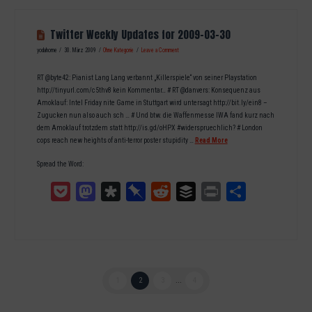
Twitter Weekly Updates for 2009-03-30
yodahome
30. März 2009
Ohne Kategorie
Leave a Comment
RT @byte42: Pianist Lang Lang verbannt „Killerspiele“ von seiner Playstation
http://tinyurl.com/c5thv8 kein Kommentar… # RT @danvers: Konsequenz aus
Amoklauf: Intel Friday nite Game in Stuttgart wird untersagt http://bit.ly/ein8 –
Zugucken nun also auch sch … # Und btw. die Waffenmesse IWA fand kurz nach
dem Amoklauf trotzdem statt http://is.gd/oHPX #widerspruechlich? # London
cops reach new heights of anti-terror poster stupidity …
Read More
Spread the Word:
Pocket
Mastodon
Diaspora
Pinboard
Reddit
Buffer
Print
Teilen
1
2
3
...
4