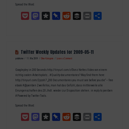
Spread the Word:
Pocket
Mastodon
Diaspora
Pinboard
Reddit
Buffer
Print
Teilen
Twitter Weekly Updates for 2009-05-11
yodahome
11. Mai 2009
Ohne Kategorie
Leave a Comment
Googlepley in 200 Seconds http://tinyurl.com/cf3onz Nettes Video von einem
richtig coolen Arbeitsplatz… # Quality documentaries? May find them here:
http://tinyurl.com/2pzoh7 „200 Documentaries you must see before you die“ – free
ebook # @joeriben Zweifellos, man hat das Gefühl, dass mittlerweile alle
Errungenschaften des 20 Jhdt. wieder zur Disposition stehen. in reply to joeriben
# Powered by Twitter Tools.
Spread the Word:
Pocket
Mastodon
Diaspora
Pinboard
Reddit
Buffer
Print
Teilen