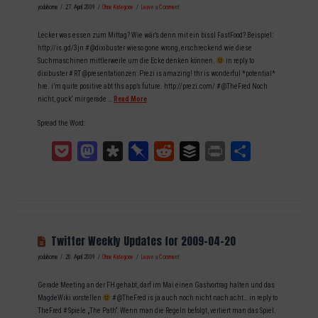
yodahome
27. April 2009
Ohne Kategorie
Leave a Comment
Lecker was essen zum Mittag? Wie wär’s denn mit ein bissl FastFood? Beispiel:
http://is.gd/3jn # @dixibuster wieso gone wrong, erschreckend wie diese
Suchmaschinen mittlerweile um die Ecke denken können.
in reply to
dixibuster # RT @presentationzen: Prezi is amazing! thr is wonderful *potential*
hre. i’m quite positive abt ths app’s future. http://prezi.com/ # @TheFred Noch
nicht, guck‘ mir gerade …
Read More
Spread the Word:
Pocket
Mastodon
Diaspora
Pinboard
Reddit
Buffer
Print
Teilen
Twitter Weekly Updates for 2009-04-20
yodahome
20. April 2009
Ohne Kategorie
Leave a Comment
Gerade Meeting an der FH gehabt, darf im Mai einen Gastvortrag halten und das
MagdeWiki vorstellen
# @TheFred is ja auch noch nicht nach acht… in reply to
TheFred # Spiele „The Path“: Wenn man die Regeln befolgt, verliert man das Spiel.