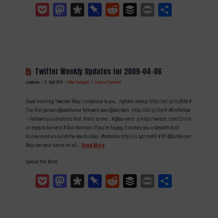
Pocket
Mastodon
Diaspora
Pinboard
Reddit
Buffer
Print
Teilen
Twitter Weekly Updates for 2009-04-06
yodahome
6. April 2009
Ohne Kategorie
Leave a Comment
Good morning Twerse! May I introduce to you… lighted sheep: http://bit.ly/Osf3M #
The first person @yodahome followed was @joeriben. http://bit.ly/3Iy19 #firstfollow
– Following authorities first, that’s so me… # @danvers :-p http://twitpic.com/2n1rs
in reply to danvers # Don Norman: If you’re happy, it makes you a breadth-first-
thinker and an out-of-the-box-thinker. #tedtalks http://is.gd/mx8P # RT @Scobleizer:
Register your name on all …
Read More
Spread the Word:
Pocket
Mastodon
Diaspora
Pinboard
Reddit
Buffer
Print
Teilen