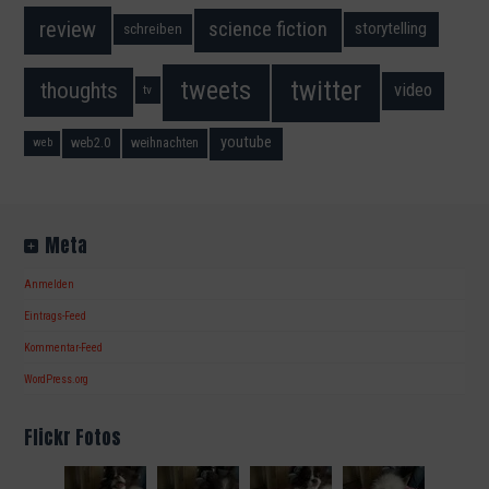
science fiction
review
storytelling
schreiben
twitter
tweets
thoughts
video
tv
youtube
web2.0
weihnachten
web
Meta
Anmelden
Eintrags-Feed
Kommentar-Feed
WordPress.org
Flickr Fotos