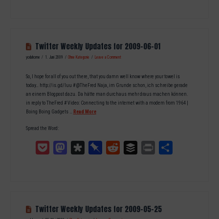
Twitter Weekly Updates for 2009-06-01
yodahome
1. Juni 2009
Ohne Kategorie
Leave a Comment
So, I hope for all of you out there, that you damn well know where your towel is
today… http://is.gd/luu # @TheFred Naja, im Grunde schon, ich schreibe gerade
an einem Blogpost dazu. Da hätte man durchaus mehr draus machen können.
in reply to TheFred # Video: Connecting to the internet with a modem from 1964 |
Boing Boing Gadgets …
Read More
Spread the Word:
Pocket
Mastodon
Diaspora
Pinboard
Reddit
Buffer
Print
Teilen
Twitter Weekly Updates for 2009-05-25