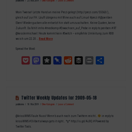
yodahome
25. Mai 2009
Ohne Kategorie
Leave a Comment
Moin Twerse! Letzte Hand an meine Prezi gelegt (http://prezi.com/55563/),
gleich auf zur FH. Läuft übrigens mit Wine auch auf Linux! #prezi # @joeriben
Eben! Wieder gucken alle entsetzt hin statt umzuschalten. Keine Quoten, keine
Zukunft. Da fehlt imho #medkomp #Erwachsen_auf_Probe in reply to joeriben # RT
@kesslermichael: Heute kommt kein #Switch – empfehle Umleitung zum RBB
wo ich um 22.20 …
Read More
Spread the Word:
Pocket
Mastodon
Diaspora
Pinboard
Reddit
Buffer
Print
Teilen
Twitter Weekly Updates for 2009-05-18
yodahome
18. Mai 2009
Ohne Kategorie
Leave a Comment
@krissiWMS Faule Nuss! Wenn’s auch noch zum Twittern reicht…
in reply to
krissiWMS # Dilbert always gets it right… *g* http://is.gd/AJ0Q # Powered by
Twitter Tools.