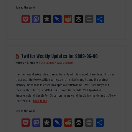
Spread the Word:
Pocket
Mastodon
Diaspora
Pinboard
Reddit
Buffer
Print
Teilen
Twitter Weekly Updates for 2009-06-08
yodahome
8. Juni 2009
Ohne Kategorie
Leave a Comment
har, har, new Monkey Island games by Telltale!!!! Who would have thought I’d see
that day… http://www.telltalegames.com/monkeyisland # …and the original
Monkey Island is re-released in a special edition as well!!!!! (Hope they don’t
mess with it) http://is.gd/M43z # Grumpy Gamer http://bit.ly/odwFM
#monkeyisland #feedly Ron Gilbert on the new and the old Monkey Island … # How
the f**k did …
Read More
Spread the Word:
Pocket
Mastodon
Diaspora
Pinboard
Reddit
Buffer
Print
Teilen