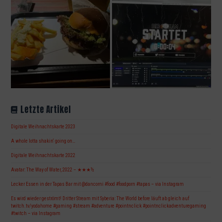
Letzte Artikel
Digitale Weihnachtskarte 2023
A whole lotta shakin‘ going on…
Digitale Weihnachtskarte 2022
Avatar: The Way of Water, 2022 – ★★★½
Lecker Essen in der Tapas Bar mit @dancorni #food #foodporn #tapas – via Instagram
Es wird wieder geströmt! Dritter Stream mit Syberia: The World before läuft ab gleich auf
twitch.tv/yodahome #gaming #stream #adventure #pointnclick #pointnclickadventuregaming
#twitch – via Instagram