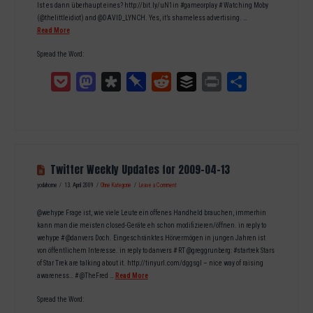
Ist es dann überhaupt eines? http://bit.ly/uN1in #gameorplay # Watching Moby
(@thelittleidiot) and @DAVID_LYNCH. Yes, it’s shameless advertising. …
Read More
Spread the Word:
Pocket
Mastodon
Diaspora
Pinboard
Reddit
Buffer
Print
Teilen
Twitter Weekly Updates for 2009-04-13
yodahome
13. April 2009
Ohne Kategorie
Leave a Comment
@wehype Frage ist, wie viele Leute ein offenes Handheld brauchen, immerhin
kann man die meisten closed-Geräte eh schon modifizieren/öffnen. in reply to
wehype # @danvers Doch. Eingeschränktes Hörvermögen in jungen Jahren ist
von öffentlichem Interesse. in reply to danvers # RT @greggrunberg: #startrek Stars
of Star Trek are talking about it. http://tinyurl.com/dggsgl – nice way of raising
awareness… # @TheFred …
Read More
Spread the Word: