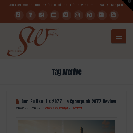
T
"Counsel woven into the fabric of real life is wisdom." - Walter Benjamin
t
W
Facebook
LinkedIn
XING
YouTube
Vimeo
Instagram
Pinterest
Flickr
RSS
Nav
Tag Archive
Gun-Fu like it’s 2077 – a Cyberpunk 2077 Review
yodahome
31. Januar 2021
Computerspiele
,
Meinungen
1 Comment