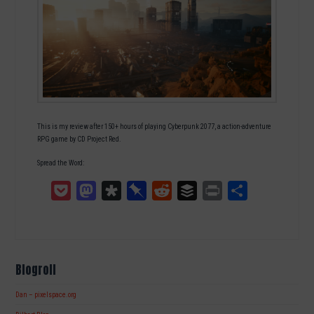
This is my review after 150+ hours of playing Cyberpunk 2077, a action-adventure
RPG game by CD Project Red.
Spread the Word:
Pocket
Mastodon
Diaspora
Pinboard
Reddit
Buffer
Print
Teilen
Blogroll
Dan – pixelspace.org