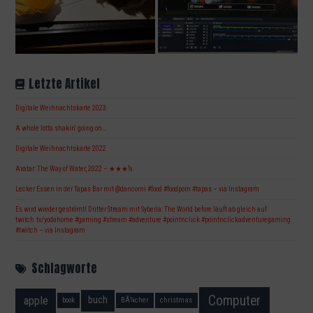
Letzte Artikel
Digitale Weihnachtskarte 2023
A whole lotta shakin‘ going on…
Digitale Weihnachtskarte 2022
Avatar: The Way of Water, 2022 – ★★★½
Lecker Essen in der Tapas Bar mit @dancorni #food #foodporn #tapas – via Instagram
Es wird wieder geströmt! Dritter Stream mit Syberia: The World before läuft ab gleich auf
twitch.tv/yodahome #gaming #stream #adventure #pointnclick #pointnclickadventuregaming
#twitch – via Instagram
Schlagworte
Computer
apple
buch
book
BÃ¼cher
christmas