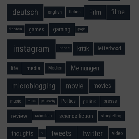
deutsch
filme
Film
fiction
english
gaming
games
freedom
google
instagram
kritik
letterboxd
iphone
Meinungen
media
life
Medien
movie
microblogging
movies
music
Politics
presse
politik
musik
philosophy
science fiction
review
storytelling
schreiben
twitter
tweets
thoughts
video
tv