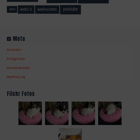
youtube
web2.0
weihnachten
web
Meta
Anmelden
Eintrags-Feed
Kommentar-Feed
WordPress.org
Flickr Fotos