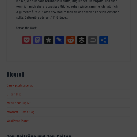
Ich bin, wie durchaus bekannt sein dürfte, Mitglied der Piratenpartei und auch
wenn ich mich eher als passives Mitglied sehen würde, sammle ich natürlich
Argumente für die Piraten bzw. warum man sie den anderen Parteien vorziehen
sollte. Dafür gibt es derzeit 111 Gründe…
Spread the Word:
Pocket
Mastodon
Diaspora
Pinboard
Reddit
Buffer
Print
Teilen
Blogroll
Dan – pixelspace.org
Dilbert Blog
Medienbildung MD
Moosbett – Toms Blog
WordPress Planet