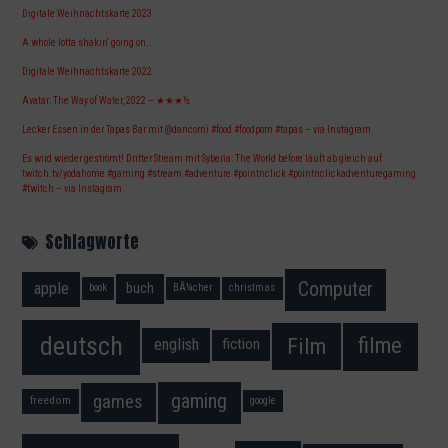
Digitale Weihnachtskarte 2023
A whole lotta shakin‘ going on…
Digitale Weihnachtskarte 2022
Avatar: The Way of Water, 2022 – ★★★½
Lecker Essen in der Tapas Bar mit @dancorni #food #foodporn #tapas – via Instagram
Es wird wieder geströmt! Dritter Stream mit Syberia: The World before läuft ab gleich auf
twitch.tv/yodahome #gaming #stream #adventure #pointnclick #pointnclickadventuregaming
#twitch – via Instagram
Schlagworte
Computer
apple
buch
book
BÃ¼cher
christmas
deutsch
filme
Film
fiction
english
gaming
games
freedom
google