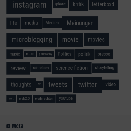
instagram
kritik
letterboxd
iphone
Meinungen
media
life
Medien
movie
microblogging
movies
music
Politics
presse
politik
musik
philosophy
science fiction
review
storytelling
schreiben
twitter
tweets
thoughts
video
tv
youtube
web2.0
weihnachten
web
Meta